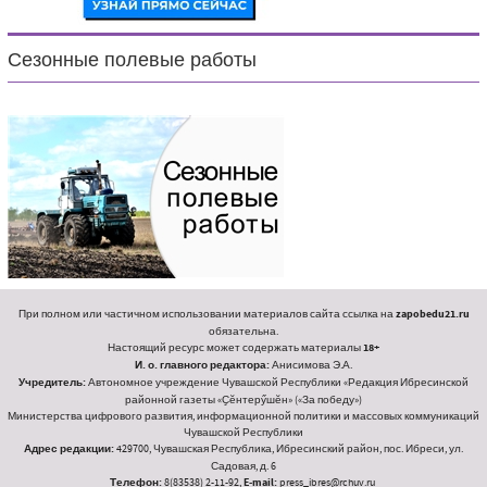
Сезонные полевые работы
При полном или частичном использовании материалов сайта ссылка на
zapobedu21.ru
обязательна.
Настоящий ресурс может содержать материалы
18+
И. о. главного редактора:
Анисимова Э.А.
Учредитель:
Автономное учреждение Чувашской Республики «Редакция Ибресинской
районной газеты «Ҫӗнтерӳшӗн» («За победу»)
Министерства цифрового развития, информационной политики и массовых коммуникаций
Чувашской Республики
Адрес редакции:
429700, Чувашская Республика, Ибресинский район, пос. Ибреси, ул.
Садовая, д. 6
Телефон:
8(83538) 2-11-92,
E-mail:
press_ibres@rchuv.ru