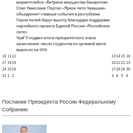
маркетплейсе «Витрина имущества банкротов»
Олег Николаев: Портал «Яркое лето Чувашии»
объединяет главные события в республике
Герои полей берут высоту благодаря поддержке
партийного проекта Единой России «Российское
село»
ЧувГУ подвел итоги приоритетного этапа
зачисления: число студентов по целевой квоте
выросло на 55%
10
11
12
13
14
15
16
17
18
19
20
21
22
23
24
25
26
27
28
29
30
31
1
2
3
4
5
6
Послание Президента России Федеральному
Собранию