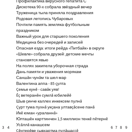
Профилактика вирусного гепатита С
Дискотека 90-х собрала звёздный вечер
Труженица тыла приняла поздравления
Родовая летопись Чубаровых
Почтили память земляка футбольным
праздником
Важный урок для старшего поколения
Медицина без очередей и записей
Опасная езда: итоги рейда «Питбайк» в округе
«Шевле» собрала друзей: детские мечты
становятся явью
На полях закипела уборочная страда
Дань памяти и уважения морякам
Саншăн чунăм та шел мар
Валентина аппа - 85 çулта
Çемье кунĕ - савăк уяв!
Ĕç ветеранĕн сумлă юбилейĕ
Шыв çинче каллех инкексем пулнă
Çурт тума пухнă укçана ултавçăсене панă
Икĕ юман «ураланнă»
Юлташĕн карттинчен 1,5 миллион тенкĕ пĕтернĕ
Усăллă канашсем
3
4
6
7
8
9
Çĕнтерĕве çывхартма пулăшаççĕ