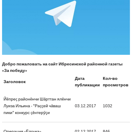
Добро пожаловать на сайт Ибресинской районной газеты
«За победу»
Дата
Кол-во
Заголовок
публикации
просмотров
Йĕпреç районĕнчи Шăрттан ялĕнчи
Луиза Ильина - "Раççей чăваш
03.12.2017
1032
пики" конкурс çĕнтерӳҫи
Операция «Ёлочка»
02.12.2017
846