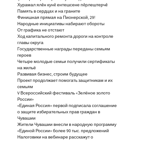
Хурамал ялĕн кунĕ ентешсене пĕрлештерчĕ
Память в сердцах и на граните
Финишная прямая на Пионерской, 29!
Народные инициативы набирают обороты
От графика не отстают
Ход капитального ремонта дороги на контроле
главы округа
Государственные награды переданы семьям
героев
Четыре молодые семьи получили сертификаты
на жильё
Развивая бизнес, строим будущее
Проект продолжает помогать защитникам и их
семьям
V Всероссийский фестиваль «Зелёное золото
России»
«Единая Россия» первой подписала соглашение
о защите избирательных прав граждан в
Чувашии
Жители Чувашии внесли в народную программу
«Единой России» более 90 тыс. предложений
Налоговики на вебинаре расскажут о