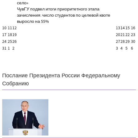
село»
ЧувГУ подвел итоги приоритетного этапа
зачисления: число студентов по целевой квоте
выросло на 55%
10
11
12
13
14
15
16
17
18
19
20
21
22
23
24
25
26
27
28
29
30
31
1
2
3
4
5
6
Послание Президента России Федеральному
Собранию