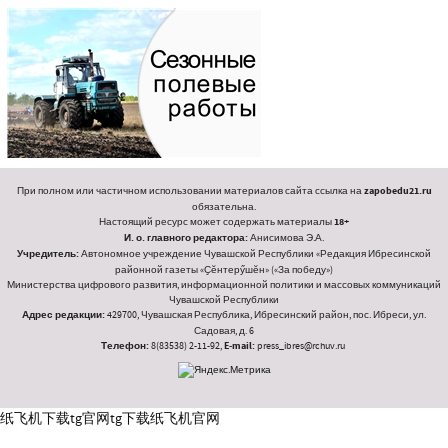
При полном или частичном использовании материалов сайта ссылка на
zapobedu21.ru
обязательна.
Настоящий ресурс может содержать материалы
18+
И. о. главного редактора:
Анисимова Э.А.
Учредитель:
Автономное учреждение Чувашской Республики «Редакция Ибресинской
районной газеты «Ҫӗнтерӳшӗн» («За победу»)
Министерства цифрового развития, информационной политики и массовых коммуникаций
Чувашской Республики
Адрес редакции:
429700, Чувашская Республика, Ибресинский район, пос. Ибреси, ул.
Садовая, д. 6
Телефон:
8(83538) 2-11-92,
E-mail:
press_ibres@rchuv.ru
纸飞机下载
tg官网
tg下载
纸飞机官网