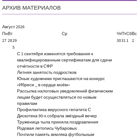
АРХИВ МАТЕРИАЛОВ
Август
2026
Пн
Вт
Ср
Чт
Пт
Сб
Вс
27
28
29
30
31
1
2
5
С 1 сентября изменятся требования к
квалифицированным сертификатам для сдачи
отчётности в СФР
Летняя занятость подростков
Юные художники приглашаются на конкурс
«Ибреси _ в сердце моём»
Рассылка налоговых уведомлений физическим
лицам будет осуществляться по новым
правилам
Профилактика вирусного гепатита С
Дискотека 90-х собрала звёздный вечер
Труженица тыла приняла поздравления
Родовая летопись Чубаровых
Почтили память земляка футбольным