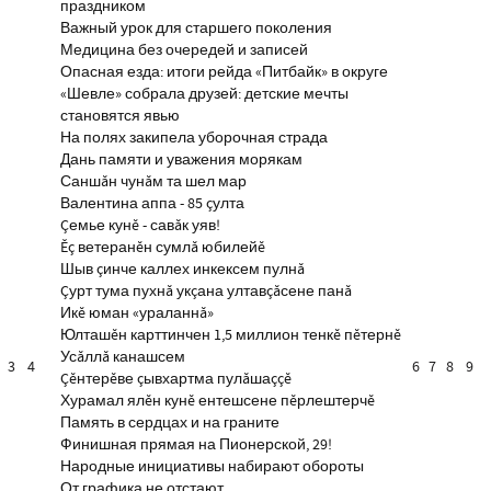
праздником
Важный урок для старшего поколения
Медицина без очередей и записей
Опасная езда: итоги рейда «Питбайк» в округе
«Шевле» собрала друзей: детские мечты
становятся явью
На полях закипела уборочная страда
Дань памяти и уважения морякам
Саншăн чунăм та шел мар
Валентина аппа - 85 çулта
Çемье кунĕ - савăк уяв!
Ĕç ветеранĕн сумлă юбилейĕ
Шыв çинче каллех инкексем пулнă
Çурт тума пухнă укçана ултавçăсене панă
Икĕ юман «ураланнă»
Юлташĕн карттинчен 1,5 миллион тенкĕ пĕтернĕ
Усăллă канашсем
3
4
6
7
8
9
Çĕнтерĕве çывхартма пулăшаççĕ
Хурамал ялĕн кунĕ ентешсене пĕрлештерчĕ
Память в сердцах и на граните
Финишная прямая на Пионерской, 29!
Народные инициативы набирают обороты
От графика не отстают