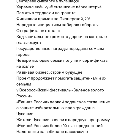
Çĕнтерĕве çывхартма пулăшаççĕ
Хурамал ялĕн кунĕ ентешсене пĕрлештерчĕ
Память в сердцах и на граните
Финишная прямая на Пионерской, 29!
Народные инициативы набирают обороты
От графика не отстают
Ход капитального ремонта дороги на контроле
главы округа
Государственные награды переданы семьям
героев
Четыре молодые семьи получили сертификаты
на жильё
Развивая бизнес, строим будущее
Проект продолжает помогать защитникам и их
семьям
V Всероссийский фестиваль «Зелёное золото
России»
«Единая Россия» первой подписала соглашение
о защите избирательных прав граждан в
Чувашии
Жители Чувашии внесли в народную программу
«Единой России» более 90 тыс. предложений
Налоговики на вебинаре расскажут о