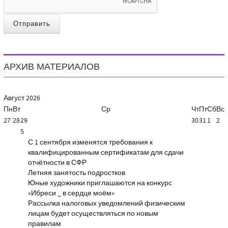
Отправить
АРХИВ МАТЕРИАЛОВ
Август
2026
Пн
Вт
Ср
Чт
Пт
Сб
Вс
27
28
29
30
31
1
2
5
С 1 сентября изменятся требования к
квалифицированным сертификатам для сдачи
отчётности в СФР
Летняя занятость подростков
Юные художники приглашаются на конкурс
«Ибреси _ в сердце моём»
Рассылка налоговых уведомлений физическим
лицам будет осуществляться по новым
правилам