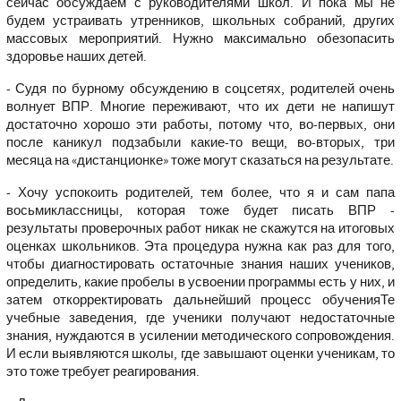
сейчас обсуждаем с руководителями школ. И пока мы не
будем устраивать утренников, школьных собраний, других
массовых мероприятий. Нужно максимально обезопасить
здоровье наших детей.
- Судя по бурному обсуждению в соцсетях, родителей очень
волнует ВПР. Многие переживают, что их дети не напишут
достаточно хорошо эти работы, потому что, во-первых, они
после каникул подзабыли какие-то вещи, во-вторых, три
месяца на «дистанционке» тоже могут сказаться на результате.
- Хочу успокоить родителей, тем более, что я и сам папа
восьмиклассницы, которая тоже будет писать ВПР -
результаты проверочных работ никак не скажутся на итоговых
оценках школьников. Эта процедура нужна как раз для того,
чтобы диагностировать остаточные знания наших учеников,
определить, какие пробелы в усвоении программы есть у них, и
затем откорректировать дальнейший процесс обученияТе
учебные заведения, где ученики получают недостаточные
знания, нуждаются в усилении методического сопровождения.
И если выявляются школы, где завышают оценки ученикам, то
это тоже требует реагирования.