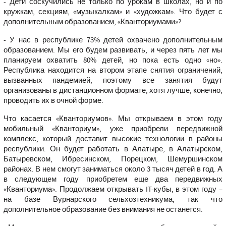
- Дети соскучились не только по урокам в школах, но и по
кружкам, секциям, «музыкалкам» и «художкам». Что будет с
дополнительным образованием, «Кванториумами»?
- У нас в республике 73% детей охвачено дополнительным
образованием. Мы его будем развивать, и через пять лет мы
планируем охватить 80% детей, но пока есть одно «но».
Республика находится на втором этапе снятия ограничений,
вызванных пандемией, поэтому все занятия будут
организованы в дистанционном формате, хотя лучше, конечно,
проводить их в очной форме.
Что касается «Кванториумов». Мы открываем в этом году
мобильный «Кванториум», уже приобрели передвижной
комплекс, который доставит высокие технологии в районы
республики. Он будет работать в Алатыре, в Алатырском,
Батыревском, Ибресинском, Порецком, Шемуршинском
районах. В нем смогут заниматься около 3 тысяч детей в год. А
в следующем году приобретем еще два передвижных
«Кванториума». Продолжаем открывать IT-кубы, в этом году –
на базе Вурнарского сельхозтехникума, так что
дополнительное образование без внимания не останется.