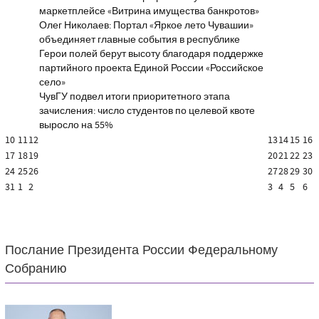
маркетплейсе «Витрина имущества банкротов»
Олег Николаев: Портал «Яркое лето Чувашии»
объединяет главные события в республике
Герои полей берут высоту благодаря поддержке
партийного проекта Единой России «Российское
село»
ЧувГУ подвел итоги приоритетного этапа
зачисления: число студентов по целевой квоте
выросло на 55%
10
11
12
13
14
15
16
17
18
19
20
21
22
23
24
25
26
27
28
29
30
31
1
2
3
4
5
6
Послание Президента России Федеральному
Собранию