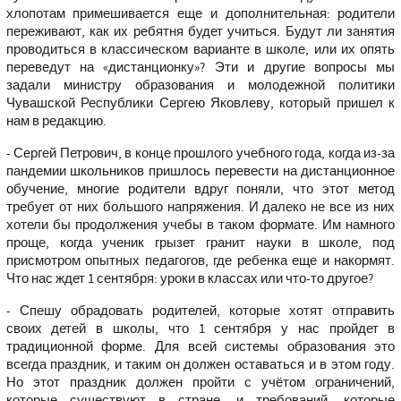
хлопотам примешивается еще и дополнительная: родители
переживают, как их ребятня будет учиться. Будут ли занятия
проводиться в классическом варианте в школе, или их опять
переведут на «дистанционку»? Эти и другие вопросы мы
задали министру образования и молодежной политики
Чувашской Республики Сергею Яковлеву, который пришел к
нам в редакцию.
- Сергей Петрович, в конце прошлого учебного года, когда из-за
пандемии школьников пришлось перевести на дистанционное
обучение, многие родители вдруг поняли, что этот метод
требует от них большого напряжения. И далеко не все из них
хотели бы продолжения учебы в таком формате. Им намного
проще, когда ученик грызет гранит науки в школе, под
присмотром опытных педагогов, где ребенка еще и накормят.
Что нас ждет 1 сентября: уроки в классах или что-то другое?
- Спешу обрадовать родителей, которые хотят отправить
своих детей в школы, что 1 сентября у нас пройдет в
традиционной форме. Для всей системы образования это
всегда праздник, и таким он должен оставаться и в этом году.
Но этот праздник должен пройти с учётом ограничений,
которые существуют в стране, и требований, которые