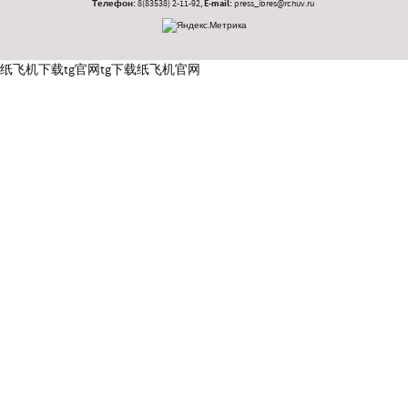
Телефон:
8(83538) 2-11-92,
E-mail:
press_ibres@rchuv.ru
纸飞机下载
tg官网
tg下载
纸飞机官网