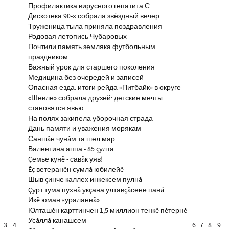
Профилактика вирусного гепатита С
Дискотека 90-х собрала звёздный вечер
Труженица тыла приняла поздравления
Родовая летопись Чубаровых
Почтили память земляка футбольным
праздником
Важный урок для старшего поколения
Медицина без очередей и записей
Опасная езда: итоги рейда «Питбайк» в округе
«Шевле» собрала друзей: детские мечты
становятся явью
На полях закипела уборочная страда
Дань памяти и уважения морякам
Саншăн чунăм та шел мар
Валентина аппа - 85 çулта
Çемье кунĕ - савăк уяв!
Ĕç ветеранĕн сумлă юбилейĕ
Шыв çинче каллех инкексем пулнă
Çурт тума пухнă укçана ултавçăсене панă
Икĕ юман «ураланнă»
Юлташĕн карттинчен 1,5 миллион тенкĕ пĕтернĕ
Усăллă канашсем
3
4
6
7
8
9