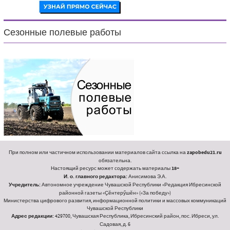
Сезонные полевые работы
При полном или частичном использовании материалов сайта ссылка на
zapobedu21.ru
обязательна.
Настоящий ресурс может содержать материалы
18+
И. о. главного редактора:
Анисимова Э.А.
Учредитель:
Автономное учреждение Чувашской Республики «Редакция Ибресинской
районной газеты «Ҫӗнтерӳшӗн» («За победу»)
Министерства цифрового развития, информационной политики и массовых коммуникаций
Чувашской Республики
Адрес редакции:
429700, Чувашская Республика, Ибресинский район, пос. Ибреси, ул.
Садовая, д. 6