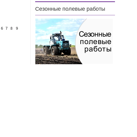
Сезонные полевые работы
6
7
8
9
н