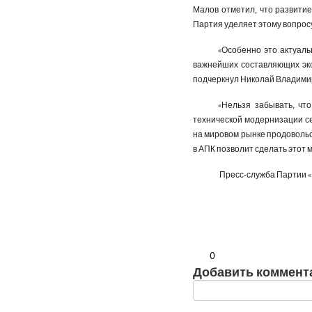
Малов отметил, что развитие
Партия уделяет этому вопрос
«Особенно это актуаль
важнейших составляющих эко
подчеркнул Николай Владими
«Нельзя забывать, чт
технической модернизации с
на мировом рынке продоволь
в АПК позволит сделать этот 
Пресс-служба Партии
0
Добавить коммент