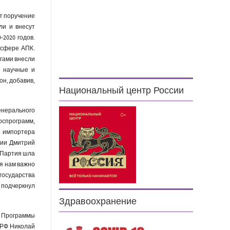
т поручение
ли и внесут
2020 годов.
 сфере АПК.
егами внесли
ь научные и
он, добавив,
Национальный центр России
енерального
оспрограмм,
е импортера
тии Дмитрий
 Партия шла
ня нам важно
государства
 подчеркнул
Здравоохранение
й Программы
 РФ Николай