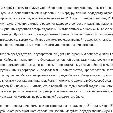
«Единой России» в Госдуме Сергей Неверов пообещал, что депутаты выполня
утина о дополнительном выделении 20 млрд рублей на поддержку отрас
проекту закона о федеральном бюджете на 2018 год и плановый период 2019-
ии» также отметил важность решения кадрового вопроса и развитие науки в
е и у наших студентов-аграриев должны быть практические навыки. Мы с колл
ственную Думу соответствующий законопроект, который позволит включит
в сфере сельского хозяйства в систему государственной поддержки», - сказал 
ансирование аграрных вузов с вузами Министерства образования.
титель председателя Государственной Думы по аграрным вопросам, член Г
ат Хайруллин заметил, что благодаря успешной реализации нацпроекта и г
гропромышленного комплекса, Россия превратилась из крупнейшего в мир
 крупнейших экспортеров. «Председатель Правительства, Председатель Пар
ьше двух часов. Мы анализировали наши предвыборные обещания, с которыми
альностью и составляли планы действия, что нужно сделать в будущем. Сегод
кадровый и научный. Считаю, что в ближайшие годы главной задачей нашего 
озяйства ради заселения территорий и повышения доходов населения», -
и заседания Комиссии по реализацию Программного блока.
ередного заседания Комиссии по контролю за реализацией Предвыборно
Чувашского регионального отделения Партии, депутат Государственной Думы