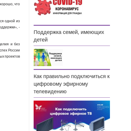
хорошо, что
ся одной из
ддержки», -
Поддержка семей, имеющих
детей
делия и без
спех России
ых проектов
Как правильно подключиться к
цифровому эфирному
телевидению