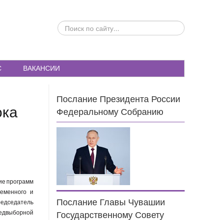
ПОИСК
ПО
САЙТУ...
С
ВАКАНСИИ
Послание Президента России
ока
Федеральному Собранию
ие программ
ременного и
Послание Главы Чувашии
редседатель
редвыборной
Государственному Совету