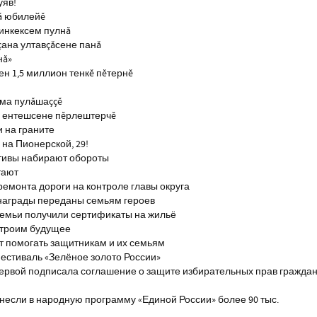
уяв!
ă юбилейĕ
инкексем пулнă
çана ултавçăсене панă
нă»
н 1,5 миллион тенкĕ пĕтернĕ
тма пулăшаççĕ
ĕ ентешсене пĕрлештерчĕ
и на граните
на Пионерской, 29!
тивы набирают обороты
тают
ремонта дороги на контроле главы округа
награды переданы семьям героев
емьи получили сертификаты на жильё
строим будущее
т помогать защитникам и их семьям
естиваль «Зелёное золото России»
первой подписала соглашение о защите избирательных прав гражда
если в народную программу «Единой России» более 90 тыс.