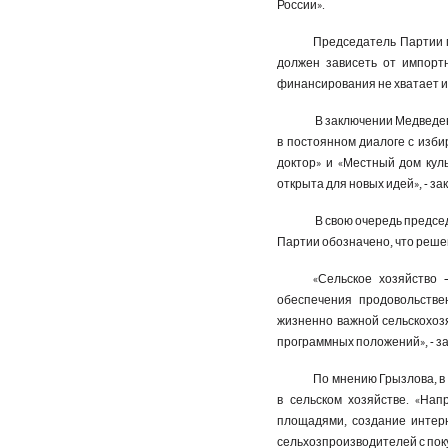
России».
Председатель Партии п
должен зависеть от импорт
финансирования не хватает и н
В заключении Медведев
в постоянном диалоге с изби
доктор» и «Местный дом куль
открыта для новых идей», - за
В свою очередь предсе
Партии обозначено, что реше
«Сельское хозяйство 
обеспечения продовольстве
жизненно важной сельскохоз
программных положений», - за
По мнению Грызлова, в
в сельском хозяйстве. «На
площадями, создание интерн
сельхозпроизводителей с поку