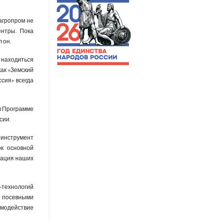
агропром не
ентры. Пока
 он.
й находиться
как «Земский
сия» всегда
 в Программе
сии.
 инструмент
ок основной
зация наших
-технологий
а посевными
имодействие