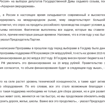
Россия» на выборах депутатов Государственной Думы седьмого созыва, п
 «Аграрная сверхдержава».
, в России в настоящее время складывается современный и высокотех
нкурировать на международном рынке, чему свидетельствует большо
отметил, что спрос на продукты российского производства создает условия 
объемы неплохие. Фактически выполнены все задачи, которые мы ставили
сти, причем некоторые раньше времени. Напомню, что в этом году у нас бы
 - указал Председатель Партии.
 написании Программы в прошлом году перед выборами в Госдуму было да
ограммы поддержки АПК в размере 234 млрд рублей, то есть на уровне 2015 г
инансирование до 242 млрд в 2017 году. В Госдуму внесен проект бюджета на 
 РФ увеличить это финансирование на 20 млрд рублей. Правительство 
ия согласится, то объем финансирования будет в следующем году выше», -
о на селе растет уровень технической оснащенности, а также идет актив
го оборудования. По его словам, все это стало возможным благодаря
то такая поддержка необходима не только для сбора урожая, но и для разви
орых живет село, меняются не так быстро, но мы продолжаем обновлять инфр
троить дороги, жилье, школы. Важно все это продолжать», - указал Председа