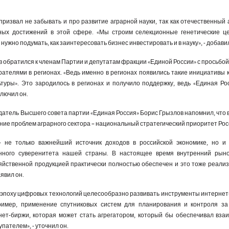
ризвал не забывать и про развитие аграрной науки, так как отечественный 
ных достижений в этой сфере. «Мы строим селекционные генетические ц
ужно подумать, как заинтересовать бизнес инвестировать и в науку», - добавил
 обратился к членам Партии и депутатам фракции «Единой России» с просьбо
рателями в регионах. «Ведь именно в регионах появились такие инициативы 
туры». Это зародилось в регионах и получило поддержку, ведь «Единая Рос
ключил он.
датель Высшего совета партии «Единая Россия» Борис Грызлов напомнил, что
ние проблем аграрного сектора – национальный стратегический приоритет Рос
– не только важнейший источник доходов в российской экономике, но и
нного суверенитета нашей страны. В настоящее время внутренний рын
яйственной продукцией практически полностью обеспечен и это тоже реали
явил он.
 эпоху цифровых технологий целесообразно развивать инструменты интернет
пример, применение спутниковых систем для планирования и контроля з
ет-биржи, которая может стать агрегатором, который бы обеспечивал вза
пателем», - уточнил он.