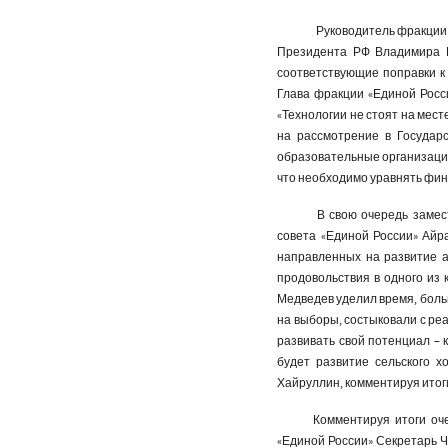
Руководитель фракции 
Президента РФ Владимира П
соответствующие поправки к 
Глава фракции «Единой Росс
«Технологии не стоят на мест
на рассмотрение в Государ
образовательные организации 
что необходимо уравнять фин
В свою очередь замес
совета «Единой России» Айр
направленных на развитие а
продовольствия в одного из
Медведев уделил время, бол
на выборы, состыковали с ре
развивать свой потенциал – 
будет развитие сельского х
Хайруллин, комментируя итог
Комментируя итоги оч
«Единой России» Секретарь 