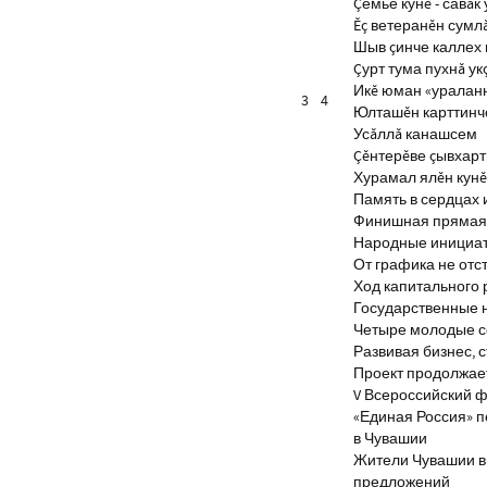
Çемье кунĕ - савăк 
Ĕç ветеранĕн сумл
Шыв çинче каллех 
Çурт тума пухнă ук
Икĕ юман «уралан
3
4
Юлташĕн карттинче
Усăллă канашсем
Çĕнтерĕве çывхар
Хурамал ялĕн кун
Память в сердцах 
Финишная прямая 
Народные инициа
От графика не отс
Ход капитального 
Государственные 
Четыре молодые с
Развивая бизнес, 
Проект продолжае
V Всероссийский ф
«Единая Россия» 
в Чувашии
Жители Чувашии вн
предложений