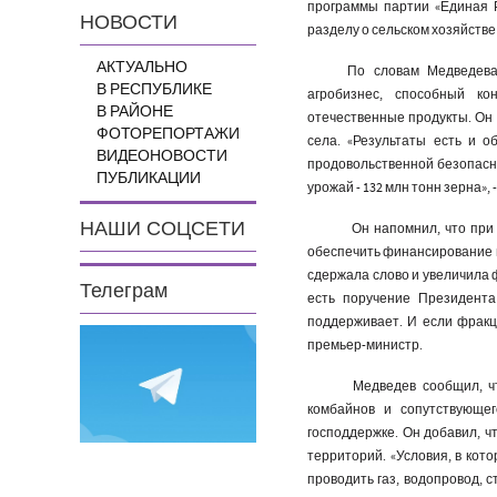
программы партии «Единая 
НОВОСТИ
разделу о сельском хозяйстве
АКТУАЛЬНО
По словам Медведева
В РЕСПУБЛИКЕ
агробизнес, способный ко
В РАЙОНЕ
отечественные продукты. Он 
ФОТОРЕПОРТАЖИ
села. «Результаты есть и 
ВИДЕОНОВОСТИ
продовольственной безопасно
ПУБЛИКАЦИИ
урожай - 132 млн тонн зерна»,
НАШИ СОЦСЕТИ
Он напомнил, что при
обеспечить финансирование пр
сдержала слово и увеличила ф
Телеграм
есть поручение Президента
поддерживает. И если фракц
премьер-министр.
Медведев сообщил, чт
комбайнов и сопутствующе
господдержке. Он добавил, ч
территорий. «Условия, в кот
проводить газ, водопровод, с