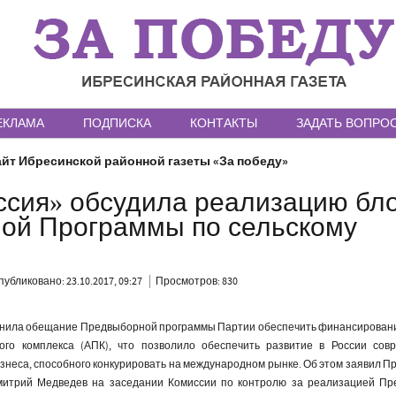
ЕКЛАМА
ПОДПИСКА
КОНТАКТЫ
ЗАДАТЬ ВОПРО
йт Ибресинской районной газеты «За победу»
ссия» обсудила реализацию бл
ой Программы по сельскому
публиковано: 23.10.2017, 09:27
Просмотров: 830
лнила обещание Предвыборной программы Партии обеспечить финансирован
го комплекса (АПК), что позволило обеспечить развитие в России сов
знеса, способного конкурировать на международном рынке. Об этом заявил П
митрий Медведев на заседании Комиссии по контролю за реализацией П