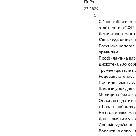
Пн
Вт
27
28
29
5
С 1 сентября изм
отчётности в СФР
Летняя занятость 
Юные художники п
Рассылка налогов
правилам
Профилактика виру
Дискотека 90-х со
Труженица тыла п
Родовая летопись
Почтили память з
Важный урок для 
Медицина без оче
Опасная езда: итог
«Шевле» собрала д
На полях закипела
Дань памяти и ув
Саншăн чунăм та 
Валентина аппа - 8