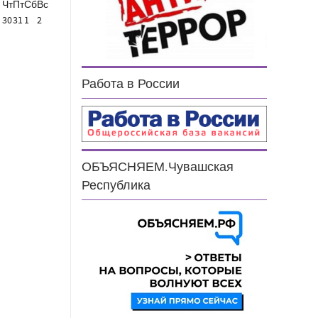
Чт
Пт
Сб
Вс
30
31
1
2
Работа в России
ОБЪЯСНЯЕМ.Чувашская
Республика