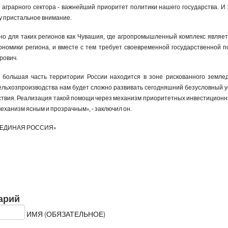
 аграрного сектора - важнейший приоритет политики нашего государства. И 
у пристальное внимание.
но для таких регионов как Чувашия, где агропромышленный комплекс являет
номики региона, и вместе с тем требует своевременной государственной по
рович.
о большая часть территории России находится в зоне рискованного земле
ельхозпроизводства нам будет сложно развивать сегодняшний безусловный у
ствия. Реализация такой помощи через механизм приоритетных инвестиционн
механизм ясным и прозрачным», - заключил он.
 «ЕДИНАЯ РОССИЯ»
арий
ИМЯ (ОБЯЗАТЕЛЬНОЕ)