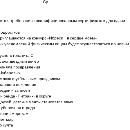
Ср
енятся требования к квалифицированным сертификатам для сдачи
подростков
риглашаются на конкурс «Ибреси _ в сердце моём»
ых уведомлений физическим лицам будет осуществляться по новым
сного гепатита С
брала звёздный вечер
риняла поздравления
 Чубаровых
емляка футбольным праздником
старшего поколения
редей и записей
и рейда «Питбайк» в округе
рузей: детские мечты становятся явью
 уборочная страда
ажения морякам
шел мар
5 çулта