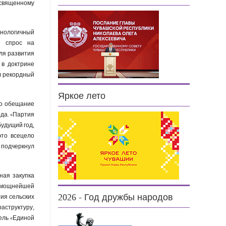
освященному
нологичный
й спрос на
для развития
 в доктрине
л рекордный
Яркое лето
но обещание
ода. «Партия
будущий год,
это всецело
 подчеркнул
ная закупка
 мощнейшей
2026 - Год дружбы народов
тия сельских
аструктуру,
тель «Единой