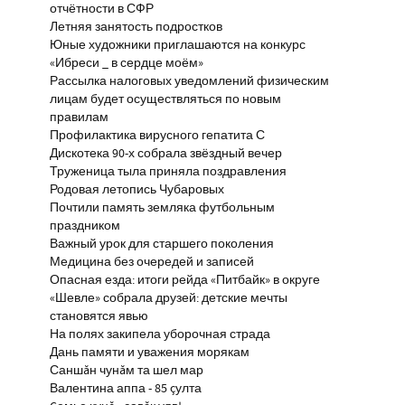
отчётности в СФР
Летняя занятость подростков
Юные художники приглашаются на конкурс
«Ибреси _ в сердце моём»
Рассылка налоговых уведомлений физическим
лицам будет осуществляться по новым
правилам
Профилактика вирусного гепатита С
Дискотека 90-х собрала звёздный вечер
Труженица тыла приняла поздравления
Родовая летопись Чубаровых
Почтили память земляка футбольным
праздником
Важный урок для старшего поколения
Медицина без очередей и записей
Опасная езда: итоги рейда «Питбайк» в округе
«Шевле» собрала друзей: детские мечты
становятся явью
На полях закипела уборочная страда
Дань памяти и уважения морякам
Саншăн чунăм та шел мар
Валентина аппа - 85 çулта