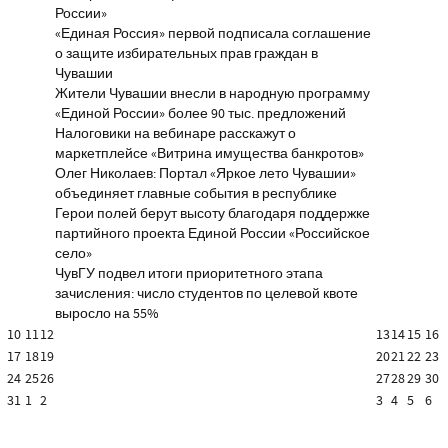
России»
«Единая Россия» первой подписала соглашение
о защите избирательных прав граждан в
Чувашии
Жители Чувашии внесли в народную программу
«Единой России» более 90 тыс. предложений
Налоговики на вебинаре расскажут о
маркетплейсе «Витрина имущества банкротов»
Олег Николаев: Портал «Яркое лето Чувашии»
объединяет главные события в республике
Герои полей берут высоту благодаря поддержке
партийного проекта Единой России «Российское
село»
ЧувГУ подвел итоги приоритетного этапа
зачисления: число студентов по целевой квоте
выросло на 55%
10
11
12
13
14
15
16
17
18
19
20
21
22
23
24
25
26
27
28
29
30
31
1
2
3
4
5
6