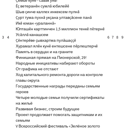
Çемье кунĕ - савăк уяв!
Ĕç ветеранĕн сумлă юбилейĕ
Шыв çинче каллех инкексем пулнă
Çурт тума пухнă укçана ултавçăсене панă
Икĕ юман «ураланнă»
Юлташĕн карттинчен 1,5 миллион тенкĕ пĕтернĕ
Усăллă канашсем
3
4
6
7
8
9
Çĕнтерĕве çывхартма пулăшаççĕ
Хурамал ялĕн кунĕ ентешсене пĕрлештерчĕ
Память в сердцах и на граните
Финишная прямая на Пионерской, 29!
Народные инициативы набирают обороты
От графика не отстают
Ход капитального ремонта дороги на контроле
главы округа
Государственные награды переданы семьям
героев
Четыре молодые семьи получили сертификаты
на жильё
Развивая бизнес, строим будущее
Проект продолжает помогать защитникам и их
семьям
V Всероссийский фестиваль «Зелёное золото