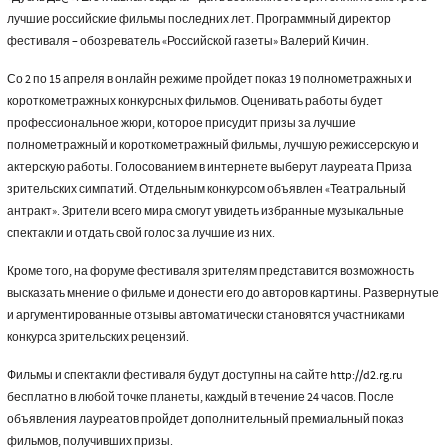
лучшие российские фильмы последних лет. Программный директор
фестиваля – обозреватель «Российской газеты» Валерий Кичин.
Со 2 по 15 апреля в онлайн режиме пройдет показ 19 полнометражных и
короткометражных конкурсных фильмов. Оценивать работы будет
профессиональное жюри, которое присудит призы за лучшие
полнометражный и короткометражный фильмы, лучшую режиссерскую и
актерскую работы. Голосованием в интернете выберут лауреата Приза
зрительских симпатий. Отдельным конкурсом объявлен «Театральный
антракт». Зрители всего мира смогут увидеть избранные музыкальные
спектакли и отдать свой голос за лучшие из них.
Кроме того, на форуме фестиваля зрителям представится возможность
высказать мнение о фильме и донести его до авторов картины. Развернутые
и аргументированные отзывы автоматически становятся участниками
конкурса зрительских рецензий.
Фильмы и спектакли фестиваля будут доступны на сайте
http://d2.rg.ru
бесплатно в любой точке планеты, каждый в течение 24 часов. После
объявления лауреатов пройдет дополнительный премиальный показ
фильмов, получивших призы.