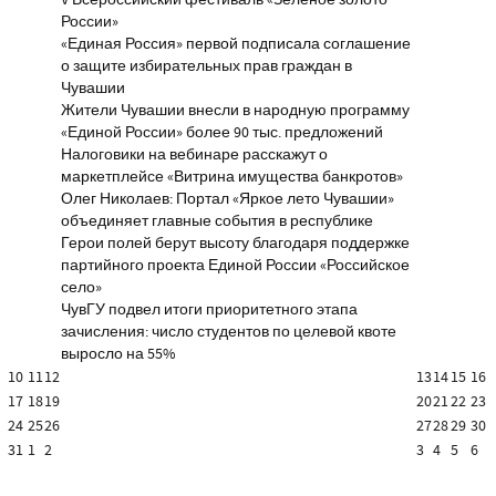
V Всероссийский фестиваль «Зелёное золото
России»
«Единая Россия» первой подписала соглашение
о защите избирательных прав граждан в
Чувашии
Жители Чувашии внесли в народную программу
«Единой России» более 90 тыс. предложений
Налоговики на вебинаре расскажут о
маркетплейсе «Витрина имущества банкротов»
Олег Николаев: Портал «Яркое лето Чувашии»
объединяет главные события в республике
Герои полей берут высоту благодаря поддержке
партийного проекта Единой России «Российское
село»
ЧувГУ подвел итоги приоритетного этапа
зачисления: число студентов по целевой квоте
выросло на 55%
10
11
12
13
14
15
16
17
18
19
20
21
22
23
24
25
26
27
28
29
30
31
1
2
3
4
5
6