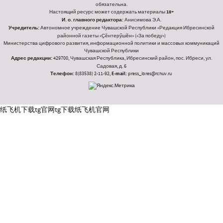
обязательна.
Настоящий ресурс может содержать материалы
18+
И. о. главного редактора:
Анисимова Э.А.
Учредитель:
Автономное учреждение Чувашской Республики «Редакция Ибресинской
районной газеты «Ҫӗнтерӳшӗн» («За победу»)
Министерства цифрового развития, информационной политики и массовых коммуникаций
Чувашской Республики
Адрес редакции:
429700, Чувашская Республика, Ибресинский район, пос. Ибреси, ул.
Садовая, д. 6
Телефон:
8(83538) 2-11-92,
E-mail:
press_ibres@rchuv.ru
纸飞机下载
tg官网
tg下载
纸飞机官网