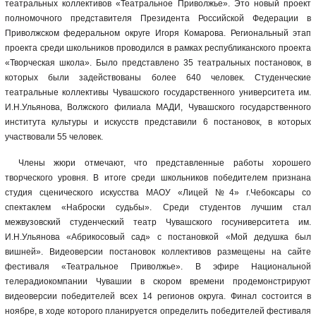
театральных коллективов «Театральное Приволжье». Это новый проект
полномочного представителя Президента Российской Федерации в
Приволжском федеральном округе Игоря Комарова. Региональный этап
проекта среди школьников проводился в рамках республиканского проекта
«Творческая школа». Было представлено 35 театральных постановок, в
которых были задействованы более 640 человек. Студенческие
театральные коллективы Чувашского государственного университета им.
И.Н.Ульянова, Волжского филиала МАДИ, Чувашского государственного
института культуры и искусств представили 6 постановок, в которых
участвовали 55 человек.
Члены жюри отмечают, что представленные работы хорошего
творческого уровня. В итоге среди школьников победителем признана
студия сценического искусства МАОУ «Лицей №4» г.Чебоксары со
спектаклем «Наброски судьбы». Среди студентов лучшим стал
межвузовский студенческий театр Чувашского госуниверситета им.
И.Н.Ульянова «Абрикосовый сад» с постановкой «Мой дедушка был
вишней». Видеоверсии постановок коллективов размещены на сайте
фестиваля «Театральное Приволжье». В эфире Национальной
телерадиокомпании Чувашии в скором времени продемонстрируют
видеоверсии победителей всех 14 регионов округа. Финал состоится в
ноябре, в ходе которого планируется определить победителей фестиваля