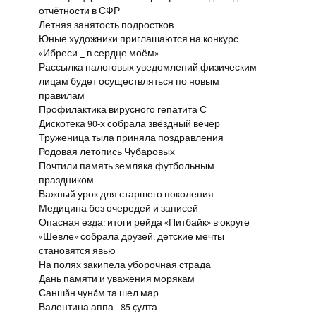
отчётности в СФР
Летняя занятость подростков
Юные художники приглашаются на конкурс
«Ибреси _ в сердце моём»
Рассылка налоговых уведомлений физическим
лицам будет осуществляться по новым
правилам
Профилактика вирусного гепатита С
Дискотека 90-х собрала звёздный вечер
Труженица тыла приняла поздравления
Родовая летопись Чубаровых
Почтили память земляка футбольным
праздником
Важный урок для старшего поколения
Медицина без очередей и записей
Опасная езда: итоги рейда «Питбайк» в округе
«Шевле» собрала друзей: детские мечты
становятся явью
На полях закипела уборочная страда
Дань памяти и уважения морякам
Саншăн чунăм та шел мар
Валентина аппа - 85 çулта