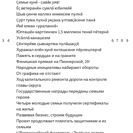
Çемье кунĕ - савăк уяв!
Ĕç ветеранĕн сумлă юбилейĕ
Шыв çинче каллех инкексем пулнă
Çурт тума пухнă укçана ултавçăсене панă
Икĕ юман «ураланнă»
Юлташĕн карттинчен 1,5 миллион тенкĕ пĕтернĕ
Усăллă канашсем
3
4
6
7
8
9
Çĕнтерĕве çывхартма пулăшаççĕ
Хурамал ялĕн кунĕ ентешсене пĕрлештерчĕ
Память в сердцах и на граните
Финишная прямая на Пионерской, 29!
Народные инициативы набирают обороты
От графика не отстают
Ход капитального ремонта дороги на контроле
главы округа
Государственные награды переданы семьям
героев
Четыре молодые семьи получили сертификаты
на жильё
Развивая бизнес, строим будущее
Проект продолжает помогать защитникам и их
семьям