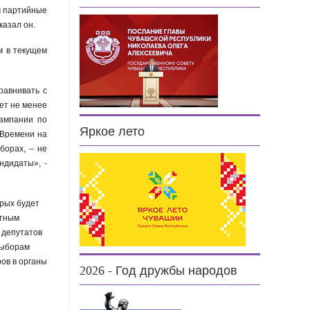
м партийные
казал он.
м в текущем
равнивать с
ет не менее
кампании по
Яркое лето
 Времени на
борах, – не
ндидаты», -
орых будет
атным
 депутатов
выборам
ров в органы
2026 - Год дружбы народов