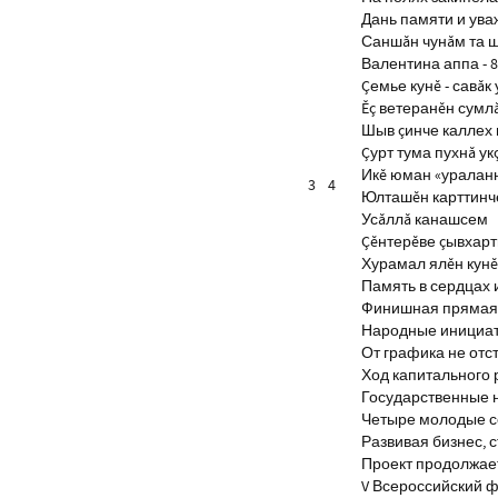
Дань памяти и ув
Саншăн чунăм та 
Валентина аппа - 8
Çемье кунĕ - савăк 
Ĕç ветеранĕн сумл
Шыв çинче каллех 
Çурт тума пухнă ук
Икĕ юман «уралан
3
4
Юлташĕн карттинче
Усăллă канашсем
Çĕнтерĕве çывхар
Хурамал ялĕн кун
Память в сердцах 
Финишная прямая 
Народные инициа
От графика не отс
Ход капитального 
Государственные 
Четыре молодые с
Развивая бизнес, 
Проект продолжае
V Всероссийский ф