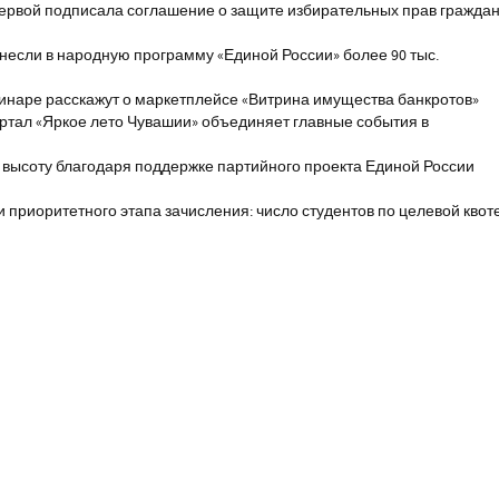
первой подписала соглашение о защите избирательных прав гражда
если в народную программу «Единой России» более 90 тыс.
инаре расскажут о маркетплейсе «Витрина имущества банкротов»
ртал «Яркое лето Чувашии» объединяет главные события в
 высоту благодаря поддержке партийного проекта Единой России
и приоритетного этапа зачисления: число студентов по целевой квот