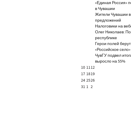
«Единая Россия» 
в Чувашии
Жители Чувашии вн
предложений
Налоговики на веб
Олег Николаев: По
республике
Герои полей берут
«Российское село»
ЧувГУ подвел итог
выросло на 55%
10
11
12
17
18
19
24
25
26
31
1
2