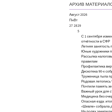
АРХИВ МАТЕРИАЛ
Август
2026
Пн
Вт
27
28
29
5
С 1 сентября изм
отчётности в СФР
Летняя занятость 
Юные художники п
Рассылка налогов
правилам
Профилактика виру
Дискотека 90-х со
Труженица тыла п
Родовая летопись
Почтили память з
Важный урок для 
Медицина без оче
Опасная езда: итог
«Шевле» собрала д
На полях закипела