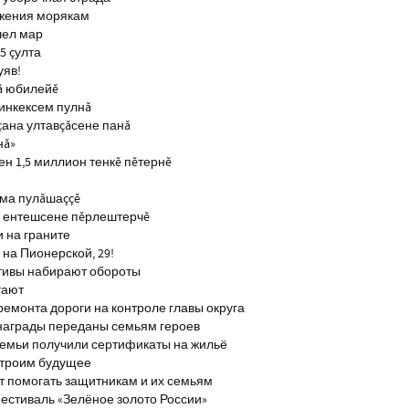
ажения морякам
шел мар
5 çулта
уяв!
ă юбилейĕ
инкексем пулнă
çана ултавçăсене панă
нă»
н 1,5 миллион тенкĕ пĕтернĕ
тма пулăшаççĕ
ĕ ентешсене пĕрлештерчĕ
и на граните
на Пионерской, 29!
тивы набирают обороты
тают
ремонта дороги на контроле главы округа
награды переданы семьям героев
емьи получили сертификаты на жильё
строим будущее
т помогать защитникам и их семьям
естиваль «Зелёное золото России»