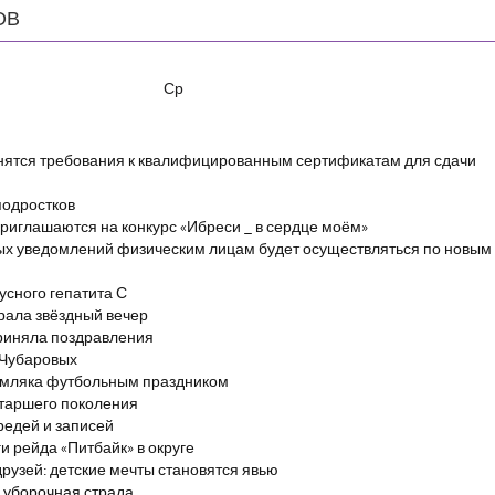
ОВ
Ср
енятся требования к квалифицированным сертификатам для сдачи
подростков
риглашаются на конкурс «Ибреси _ в сердце моём»
ых уведомлений физическим лицам будет осуществляться по новым
сного гепатита С
брала звёздный вечер
риняла поздравления
 Чубаровых
емляка футбольным праздником
старшего поколения
редей и записей
и рейда «Питбайк» в округе
рузей: детские мечты становятся явью
 уборочная страда