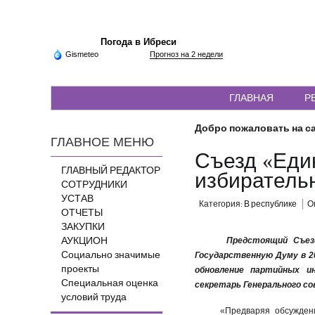
Погода в Ибреси
Gismeteo
Прогноз на 2 недели
ГЛАВНАЯ
Р
Добро пожаловать на са
ГЛАВНОЕ МЕНЮ
Съезд «Еди
ГЛАВНЫЙ РЕДАКТОР
избирательн
СОТРУДНИКИ
УСТАВ
Категория:
В республике
О
ОТЧЕТЫ
ЗАКУПКИ
АУКЦИОН
Предстоящий Съез
Социально значимые
Государственную Думу в 2
проекты
обновление партийных 
Специальная оценка
секретарь Генерального со
условий труда
«Предваряя обсужден