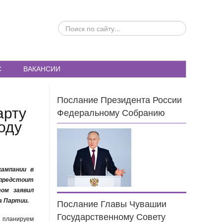
ПОИСК
ПО
САЙТУ...
С
ВАКАНСИИ
Послание Президента России
арту
Федеральному Собранию
оду
кампании в
 предстоит
ом заявил
а Партии.
Послание Главы Чувашии
Государственному Совету
 планируем