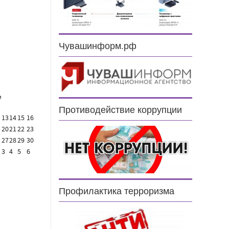
н
Чувашинформ.рф
е
Противодействие коррупции
13
14
15
16
20
21
22
23
27
28
29
30
3
4
5
6
Профилактика терроризма