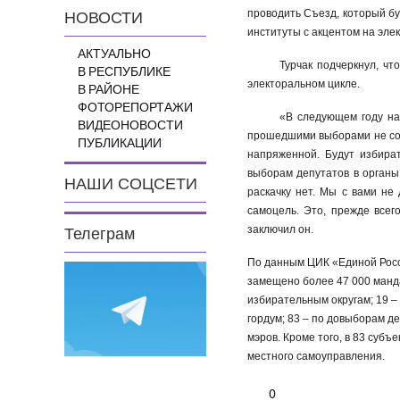
проводить Съезд, который б
НОВОСТИ
институты с акцентом на эле
АКТУАЛЬНО
Турчак подчеркнул, ч
В РЕСПУБЛИКЕ
электоральном цикле.
В РАЙОНЕ
ФОТОРЕПОРТАЖИ
«В следующем году на
ВИДЕОНОВОСТИ
прошедшими выборами не сов
ПУБЛИКАЦИИ
напряженной. Будут избират
выборам депутатов в органы
НАШИ СОЦСЕТИ
раскачку нет. Мы с вами не
самоцель. Это, прежде всег
заключил он.
Телеграм
По данным ЦИК «Единой Росси
замещено более 47 000 манд
избирательным округам; 19 –
гордум; 83 – по довыборам д
мэров. Кроме того, в 83 субъ
местного самоуправления.
0