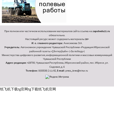
При полном или частичном использовании материалов сайта ссылка на
zapobedu21.ru
обязательна.
Настоящий ресурс может содержать материалы
18+
И. о. главного редактора:
Анисимова Э.А.
Учредитель:
Автономное учреждение Чувашской Республики «Редакция Ибресинской
районной газеты «Ҫӗнтерӳшӗн» («За победу»)
Министерства цифрового развития, информационной политики и массовых коммуникаций
Чувашской Республики
Адрес редакции:
429700, Чувашская Республика, Ибресинский район, пос. Ибреси, ул.
Садовая, д. 6
Телефон:
8(83538) 2-11-92,
E-mail:
press_ibres@rchuv.ru
纸飞机下载
tg官网
tg下载
纸飞机官网