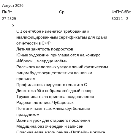
Август
2026
Пн
Вт
Ср
Чт
Пт
Сб
Вс
27
28
29
30
31
1
2
5
С 1 сентября изменятся требования к
квалифицированным сертификатам для сдачи
отчётности в СФР
Летняя занятость подростков
Юные художники приглашаются на конкурс
«Ибреси _ в сердце моём»
Рассылка налоговых уведомлений физическим
лицам будет осуществляться по новым
правилам
Профилактика вирусного гепатита С
Дискотека 90-х собрала звёздный вечер
Труженица тыла приняла поздравления
Родовая летопись Чубаровых
Почтили память земляка футбольным
праздником
Важный урок для старшего поколения
Медицина без очередей и записей
Опасная езда: итоги рейда «Питбайк» в округе