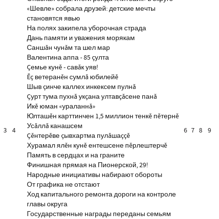
«Шевле» собрала друзей: детские мечты
становятся явью
На полях закипела уборочная страда
Дань памяти и уважения морякам
Саншăн чунăм та шел мар
Валентина аппа - 85 çулта
Çемье кунĕ - савăк уяв!
Ĕç ветеранĕн сумлă юбилейĕ
Шыв çинче каллех инкексем пулнă
Çурт тума пухнă укçана ултавçăсене панă
Икĕ юман «ураланнă»
Юлташĕн карттинчен 1,5 миллион тенкĕ пĕтернĕ
Усăллă канашсем
3
4
6
7
8
9
Çĕнтерĕве çывхартма пулăшаççĕ
Хурамал ялĕн кунĕ ентешсене пĕрлештерчĕ
Память в сердцах и на граните
Финишная прямая на Пионерской, 29!
Народные инициативы набирают обороты
От графика не отстают
Ход капитального ремонта дороги на контроле
главы округа
Государственные награды переданы семьям