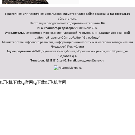
При полном или частичном использовании материалов сайта ссылка на
zapobedu21.ru
обязательна.
Настоящий ресурс может содержать материалы
18+
И. о. главного редактора:
Анисимова Э.А.
Учредитель:
Автономное учреждение Чувашской Республики «Редакция Ибресинской
районной газеты «Ҫӗнтерӳшӗн» («За победу»)
Министерства цифрового развития, информационной политики и массовых коммуникаций
Чувашской Республики
Адрес редакции:
429700, Чувашская Республика, Ибресинский район, пос. Ибреси, ул.
Садовая, д. 6
Телефон:
8(83538) 2-11-92,
E-mail:
press_ibres@rchuv.ru
纸飞机下载
tg官网
tg下载
纸飞机官网