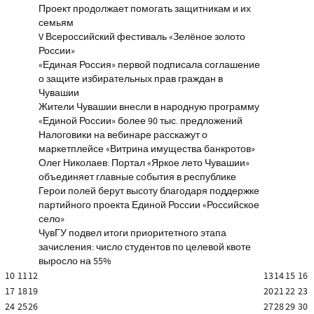
Проект продолжает помогать защитникам и их
семьям
V Всероссийский фестиваль «Зелёное золото
России»
«Единая Россия» первой подписала соглашение
о защите избирательных прав граждан в
Чувашии
Жители Чувашии внесли в народную программу
«Единой России» более 90 тыс. предложений
Налоговики на вебинаре расскажут о
маркетплейсе «Витрина имущества банкротов»
Олег Николаев: Портал «Яркое лето Чувашии»
объединяет главные события в республике
Герои полей берут высоту благодаря поддержке
партийного проекта Единой России «Российское
село»
ЧувГУ подвел итоги приоритетного этапа
зачисления: число студентов по целевой квоте
выросло на 55%
10
11
12
13
14
15
16
17
18
19
20
21
22
23
24
25
26
27
28
29
30