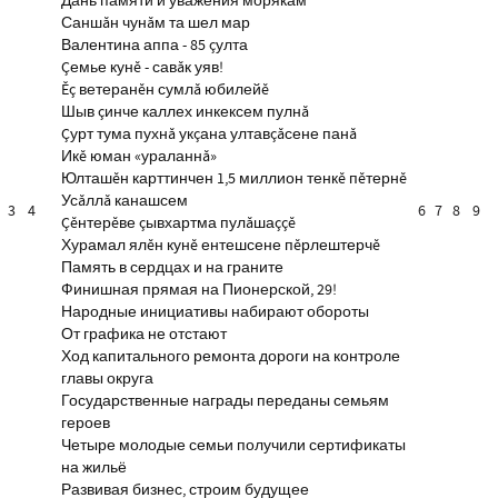
Дань памяти и уважения морякам
Саншăн чунăм та шел мар
Валентина аппа - 85 çулта
Çемье кунĕ - савăк уяв!
Ĕç ветеранĕн сумлă юбилейĕ
Шыв çинче каллех инкексем пулнă
Çурт тума пухнă укçана ултавçăсене панă
Икĕ юман «ураланнă»
Юлташĕн карттинчен 1,5 миллион тенкĕ пĕтернĕ
Усăллă канашсем
3
4
6
7
8
9
Çĕнтерĕве çывхартма пулăшаççĕ
Хурамал ялĕн кунĕ ентешсене пĕрлештерчĕ
Память в сердцах и на граните
Финишная прямая на Пионерской, 29!
Народные инициативы набирают обороты
От графика не отстают
Ход капитального ремонта дороги на контроле
главы округа
Государственные награды переданы семьям
героев
Четыре молодые семьи получили сертификаты
на жильё
Развивая бизнес, строим будущее