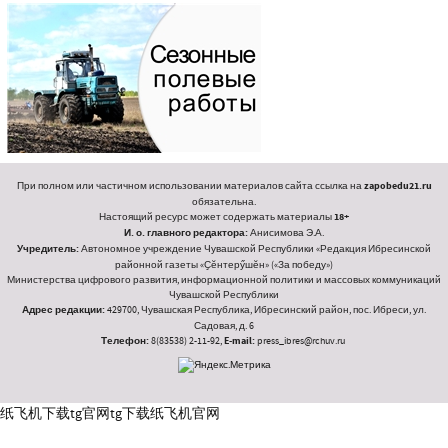
При полном или частичном использовании материалов сайта ссылка на
zapobedu21.ru
обязательна.
Настоящий ресурс может содержать материалы
18+
И. о. главного редактора:
Анисимова Э.А.
Учредитель:
Автономное учреждение Чувашской Республики «Редакция Ибресинской
районной газеты «Ҫӗнтерӳшӗн» («За победу»)
Министерства цифрового развития, информационной политики и массовых коммуникаций
Чувашской Республики
Адрес редакции:
429700, Чувашская Республика, Ибресинский район, пос. Ибреси, ул.
Садовая, д. 6
Телефон:
8(83538) 2-11-92,
E-mail:
press_ibres@rchuv.ru
纸飞机下载
tg官网
tg下载
纸飞机官网