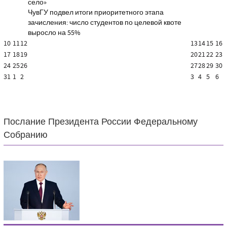
село»
ЧувГУ подвел итоги приоритетного этапа
зачисления: число студентов по целевой квоте
выросло на 55%
10
11
12
13
14
15
16
17
18
19
20
21
22
23
24
25
26
27
28
29
30
31
1
2
3
4
5
6
Послание Президента России Федеральному
Собранию