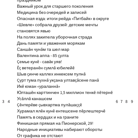
праздником
Важный урок для старшего поколения
Медицина без очередей и записей
Опасная езда: итоги рейда «Питбайк» в округе
«Шевле» собрала друзей: детские мечты
становятся явью
На полях закипела уборочная страда
Дань памяти и уважения морякам
Саншăн чунăм та шел мар
Валентина аппа - 85 çулта
Çемье кунĕ - савăк уяв!
Ĕç ветеранĕн сумлă юбилейĕ
Шыв çинче каллех инкексем пулнă
Çурт тума пухнă укçана ултавçăсене панă
Икĕ юман «ураланнă»
Юлташĕн карттинчен 1,5 миллион тенкĕ пĕтернĕ
Усăллă канашсем
3
4
6
7
8
9
Çĕнтерĕве çывхартма пулăшаççĕ
Хурамал ялĕн кунĕ ентешсене пĕрлештерчĕ
Память в сердцах и на граните
Финишная прямая на Пионерской, 29!
Народные инициативы набирают обороты
От графика не отстают