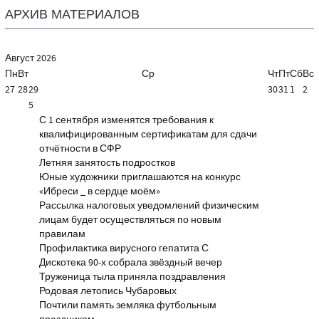
АРХИВ МАТЕРИАЛОВ
Август
2026
Пн
Вт
Ср
Чт
Пт
Сб
Вс
27
28
29
30
31
1
2
5
С 1 сентября изменятся требования к
квалифицированным сертификатам для сдачи
отчётности в СФР
Летняя занятость подростков
Юные художники приглашаются на конкурс
«Ибреси _ в сердце моём»
Рассылка налоговых уведомлений физическим
лицам будет осуществляться по новым
правилам
Профилактика вирусного гепатита С
Дискотека 90-х собрала звёздный вечер
Труженица тыла приняла поздравления
Родовая летопись Чубаровых
Почтили память земляка футбольным