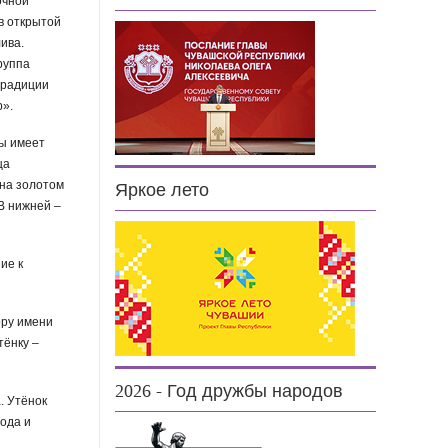
очной
в открытой
ива.
руппа
традиции
р».
ры имеет
ца
 на золотом
Яркое лето
В нижней –
ие к
ору имени
тёнку –
2026 - Год дружбы народов
. Утёнок
рода и