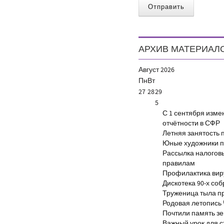
Отправить
АРХИВ МАТЕРИАЛ
Август
2026
Пн
Вт
27
28
29
5
С 1 сентября изм
отчётности в СФР
Летняя занятость 
Юные художники п
Рассылка налогов
правилам
Профилактика виру
Дискотека 90-х со
Труженица тыла п
Родовая летопись
Почтили память з
Важный урок для 