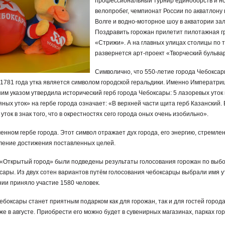
профессиональный турнир единоборств и н
велопробег, чемпионат России по акватлону 
Волге и водно-моторное шоу в акватории зал
Поздравить горожан прилетит пилотажная г
«Стрижи». А на главных улицах столицы по 
развернется арт-проект «Творческий бульва
Символично, что 550-летие города Чебокса
С 1781 года утка является символом городской геральдики. Именно Императри
м указом утвердила исторический герб города Чебоксары: 5 лазоревых уток
ных уток» на гербе города означает: «В верхней части щита герб Казанский. 
уток в знак того, что в окрестностях сего города оных очень изобильно».
енном гербе города. Этот символ отражает дух города, его энергию, стремлен
вление достижения поставленных целей.
е «Открытый город» были подведены результаты голосования горожан по выб
ксары. Из двух сотен вариантов путём голосования чебоксарцы выбрали имя у
нии приняло участие 1580 человек.
ебоксары станет приятным подарком как для горожан, так и для гостей города
е в августе. Приобрести его можно будет в сувенирных магазинах, парках го