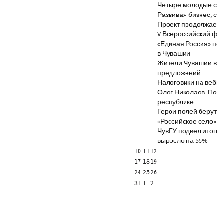
Четыре молодые с
Развивая бизнес, 
Проект продолжае
V Всероссийский ф
«Единая Россия» 
в Чувашии
Жители Чувашии вн
предложений
Налоговики на веб
Олег Николаев: По
республике
Герои полей берут
«Российское село»
ЧувГУ подвел итог
выросло на 55%
10
11
12
17
18
19
24
25
26
31
1
2