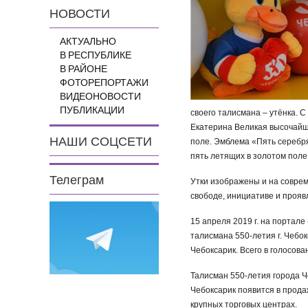
НОВОСТИ
АКТУАЛЬНО
В РЕСПУБЛИКЕ
В РАЙОНЕ
ФОТОРЕПОРТАЖИ
ВИДЕОНОВОСТИ
ПУБЛИКАЦИИ
своего талисмана – утёнка. 
Екатерина Великая высочайши
НАШИ СОЦСЕТИ
поле. Эмблема «Пять серебря
пять летящих в золотом поле 
Телеграм
Утки изображены и на соврем
свободе, инициативе и проя
15 апреля 2019 г. на портал
талисмана 550-летия г. Чебо
Чебоксарик. Всего в голосова
Талисман 550-летия города Ч
Чебоксарик появится в продаж
крупных торговых центрах.