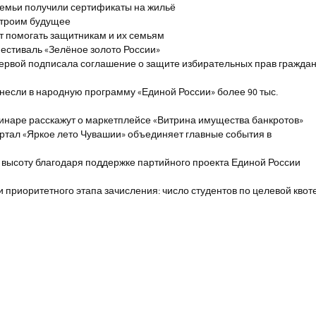
емьи получили сертификаты на жильё
строим будущее
т помогать защитникам и их семьям
естиваль «Зелёное золото России»
первой подписала соглашение о защите избирательных прав гражда
если в народную программу «Единой России» более 90 тыс.
инаре расскажут о маркетплейсе «Витрина имущества банкротов»
ртал «Яркое лето Чувашии» объединяет главные события в
 высоту благодаря поддержке партийного проекта Единой России
и приоритетного этапа зачисления: число студентов по целевой квот