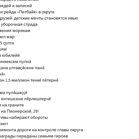
редей и записей
и рейда «Питбайк» в округе
рузей: детские мечты становятся явью
 уборочная страда
ажения морякам
шел мар
5 çулта
уяв!
ă юбилейĕ
инкексем пулнă
çана ултавçăсене панă
нă»
н 1,5 миллион тенкĕ пĕтернĕ
тма пулăшаççĕ
ĕ ентешсене пĕрлештерчĕ
и на граните
на Пионерской, 29!
тивы набирают обороты
тают
ремонта дороги на контроле главы округа
награды переданы семьям героев