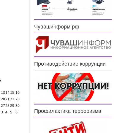
Чувашинформ.рф
н
Противодействие коррупции
е
13
14
15
16
20
21
22
23
27
28
29
30
Профилактика терроризма
3
4
5
6