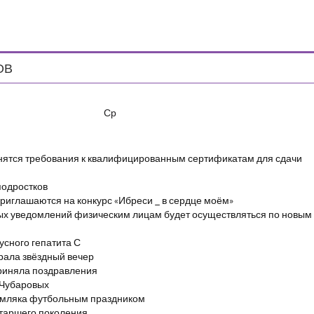
ОВ
Ср
енятся требования к квалифицированным сертификатам для сдачи
подростков
риглашаются на конкурс «Ибреси _ в сердце моём»
ых уведомлений физическим лицам будет осуществляться по новым
сного гепатита С
брала звёздный вечер
риняла поздравления
 Чубаровых
емляка футбольным праздником
старшего поколения