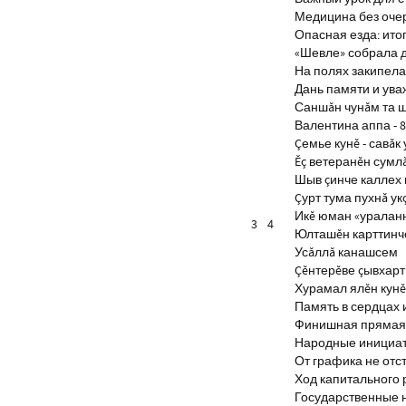
Медицина без оче
Опасная езда: итог
«Шевле» собрала д
На полях закипела
Дань памяти и ув
Саншăн чунăм та 
Валентина аппа - 8
Çемье кунĕ - савăк 
Ĕç ветеранĕн сумл
Шыв çинче каллех 
Çурт тума пухнă ук
Икĕ юман «уралан
3
4
Юлташĕн карттинче
Усăллă канашсем
Çĕнтерĕве çывхар
Хурамал ялĕн кун
Память в сердцах 
Финишная прямая 
Народные инициа
От графика не отс
Ход капитального 
Государственные 