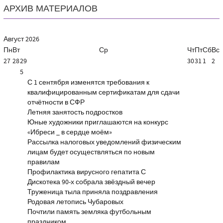
АРХИВ МАТЕРИАЛОВ
Август
2026
Пн
Вт
Ср
Чт
Пт
Сб
Вс
27
28
29
30
31
1
2
5
С 1 сентября изменятся требования к
квалифицированным сертификатам для сдачи
отчётности в СФР
Летняя занятость подростков
Юные художники приглашаются на конкурс
«Ибреси _ в сердце моём»
Рассылка налоговых уведомлений физическим
лицам будет осуществляться по новым
правилам
Профилактика вирусного гепатита С
Дискотека 90-х собрала звёздный вечер
Труженица тыла приняла поздравления
Родовая летопись Чубаровых
Почтили память земляка футбольным
праздником