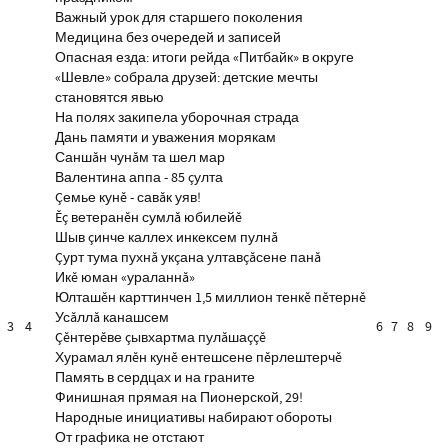
Важный урок для старшего поколения
Медицина без очередей и записей
Опасная езда: итоги рейда «Питбайк» в округе
«Шевле» собрала друзей: детские мечты
становятся явью
На полях закипела уборочная страда
Дань памяти и уважения морякам
Саншăн чунăм та шел мар
Валентина аппа - 85 çулта
Çемье кунĕ - савăк уяв!
Ĕç ветеранĕн сумлă юбилейĕ
Шыв çинче каллех инкексем пулнă
Çурт тума пухнă укçана ултавçăсене панă
Икĕ юман «ураланнă»
Юлташĕн карттинчен 1,5 миллион тенкĕ пĕтернĕ
Усăллă канашсем
3
4
6
7
8
9
Çĕнтерĕве çывхартма пулăшаççĕ
Хурамал ялĕн кунĕ ентешсене пĕрлештерчĕ
Память в сердцах и на граните
Финишная прямая на Пионерской, 29!
Народные инициативы набирают обороты
От графика не отстают