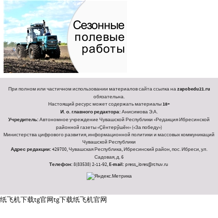
При полном или частичном использовании материалов сайта ссылка на
zapobedu21.ru
обязательна.
Настоящий ресурс может содержать материалы
18+
И. о. главного редактора:
Анисимова Э.А.
Учредитель:
Автономное учреждение Чувашской Республики «Редакция Ибресинской
районной газеты «Ҫӗнтерӳшӗн» («За победу»)
Министерства цифрового развития, информационной политики и массовых коммуникаций
Чувашской Республики
Адрес редакции:
429700, Чувашская Республика, Ибресинский район, пос. Ибреси, ул.
Садовая, д. 6
Телефон:
8(83538) 2-11-92,
E-mail:
press_ibres@rchuv.ru
纸飞机下载
tg官网
tg下载
纸飞机官网