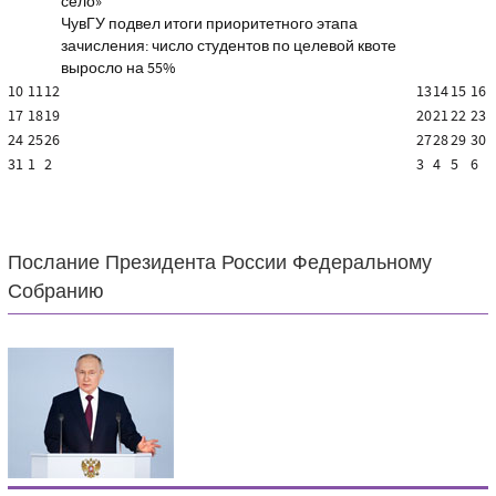
село»
ЧувГУ подвел итоги приоритетного этапа
зачисления: число студентов по целевой квоте
выросло на 55%
10
11
12
13
14
15
16
17
18
19
20
21
22
23
24
25
26
27
28
29
30
31
1
2
3
4
5
6
Послание Президента России Федеральному
Собранию