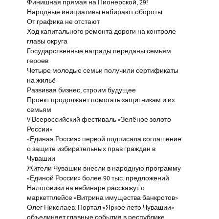
Финишная прямая на Пионерской, 29!
Народные инициативы набирают обороты
От графика не отстают
Ход капитального ремонта дороги на контроле
главы округа
Государственные награды переданы семьям
героев
Четыре молодые семьи получили сертификаты
на жильё
Развивая бизнес, строим будущее
Проект продолжает помогать защитникам и их
семьям
V Всероссийский фестиваль «Зелёное золото
России»
«Единая Россия» первой подписала соглашение
о защите избирательных прав граждан в
Чувашии
Жители Чувашии внесли в народную программу
«Единой России» более 90 тыс. предложений
Налоговики на вебинаре расскажут о
маркетплейсе «Витрина имущества банкротов»
Олег Николаев: Портал «Яркое лето Чувашии»
объединяет главные события в республике