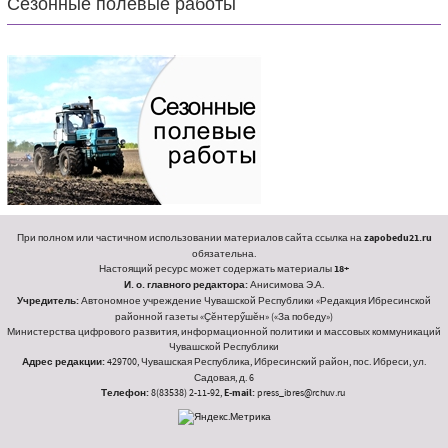
Сезонные полевые работы
При полном или частичном использовании материалов сайта ссылка на
zapobedu21.ru
обязательна.
Настоящий ресурс может содержать материалы
18+
И. о. главного редактора:
Анисимова Э.А.
Учредитель:
Автономное учреждение Чувашской Республики «Редакция Ибресинской
районной газеты «Ҫӗнтерӳшӗн» («За победу»)
Министерства цифрового развития, информационной политики и массовых коммуникаций
Чувашской Республики
Адрес редакции:
429700, Чувашская Республика, Ибресинский район, пос. Ибреси, ул.
Садовая, д. 6
Телефон:
8(83538) 2-11-92,
E-mail:
press_ibres@rchuv.ru