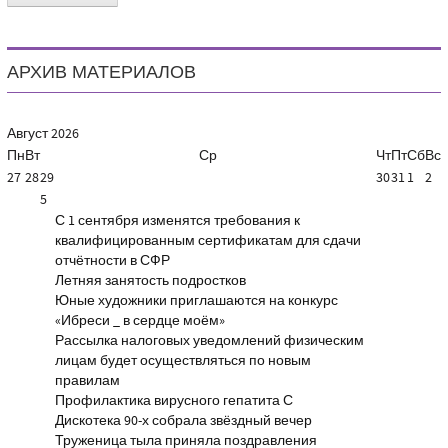
АРХИВ МАТЕРИАЛОВ
Август
2026
Пн
Вт
Ср
Чт
Пт
Сб
Вс
27
28
29
30
31
1
2
5
С 1 сентября изменятся требования к
квалифицированным сертификатам для сдачи
отчётности в СФР
Летняя занятость подростков
Юные художники приглашаются на конкурс
«Ибреси _ в сердце моём»
Рассылка налоговых уведомлений физическим
лицам будет осуществляться по новым
правилам
Профилактика вирусного гепатита С
Дискотека 90-х собрала звёздный вечер
Труженица тыла приняла поздравления