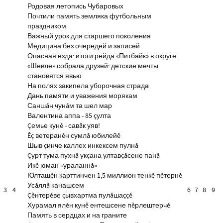
Родовая летопись Чубаровых
Почтили память земляка футбольным
праздником
Важный урок для старшего поколения
Медицина без очередей и записей
Опасная езда: итоги рейда «Питбайк» в округе
«Шевле» собрала друзей: детские мечты
становятся явью
На полях закипела уборочная страда
Дань памяти и уважения морякам
Саншăн чунăм та шел мар
Валентина аппа - 85 çулта
Çемье кунĕ - савăк уяв!
Ĕç ветеранĕн сумлă юбилейĕ
Шыв çинче каллех инкексем пулнă
Çурт тума пухнă укçана ултавçăсене панă
Икĕ юман «ураланнă»
Юлташĕн карттинчен 1,5 миллион тенкĕ пĕтернĕ
Усăллă канашсем
3
4
6
7
8
9
Çĕнтерĕве çывхартма пулăшаççĕ
Хурамал ялĕн кунĕ ентешсене пĕрлештерчĕ
Память в сердцах и на граните