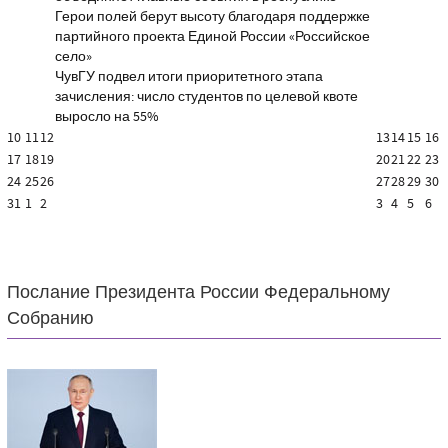
Герои полей берут высоту благодаря поддержке
партийного проекта Единой России «Российское
село»
ЧувГУ подвел итоги приоритетного этапа
зачисления: число студентов по целевой квоте
выросло на 55%
10
11
12
13
14
15
16
17
18
19
20
21
22
23
24
25
26
27
28
29
30
31
1
2
3
4
5
6
Послание Президента России Федеральному
Собранию