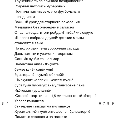
Труженица тыла приняла поздравления
Родовая летопись Чубаровых
Почтили память земляка футбольным
праздником
Важный урок для старшего поколения
Медицина без очередей и записей
Опасная езда: итоги рейда «Питбайк» в округе
«Шевле» собрала друзей: детские мечты
становятся явью
На полях закипела уборочная страда
Дань памяти и уважения морякам
Саншăн чунăм та шел мар
Валентина аппа - 85 çулта
Çемье кунĕ - савăк уяв!
Ĕç ветеранĕн сумлă юбилейĕ
Шыв çинче каллех инкексем пулнă
Çурт тума пухнă укçана ултавçăсене панă
Икĕ юман «ураланнă»
Юлташĕн карттинчен 1,5 миллион тенкĕ пĕтернĕ
Усăллă канашсем
3
4
6
7
8
9
Çĕнтерĕве çывхартма пулăшаççĕ
Хурамал ялĕн кунĕ ентешсене пĕрлештерчĕ
Память в сердцах и на граните