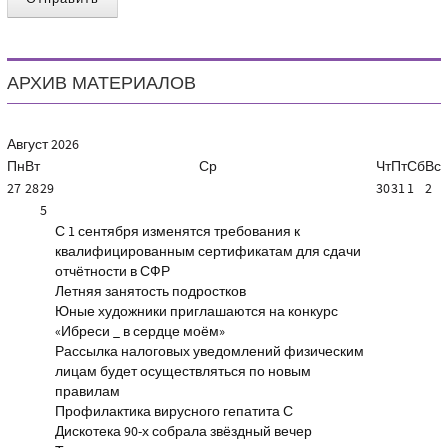
АРХИВ МАТЕРИАЛОВ
Август
2026
Пн
Вт
Ср
Чт
Пт
Сб
Вс
27
28
29
30
31
1
2
5
С 1 сентября изменятся требования к
квалифицированным сертификатам для сдачи
отчётности в СФР
Летняя занятость подростков
Юные художники приглашаются на конкурс
«Ибреси _ в сердце моём»
Рассылка налоговых уведомлений физическим
лицам будет осуществляться по новым
правилам
Профилактика вирусного гепатита С
Дискотека 90-х собрала звёздный вечер