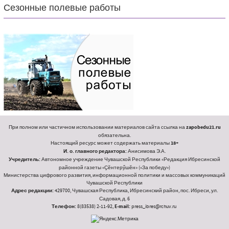
Сезонные полевые работы
При полном или частичном использовании материалов сайта ссылка на
zapobedu21.ru
обязательна.
Настоящий ресурс может содержать материалы
18+
И. о. главного редактора:
Анисимова Э.А.
Учредитель:
Автономное учреждение Чувашской Республики «Редакция Ибресинской
районной газеты «Ҫӗнтерӳшӗн» («За победу»)
Министерства цифрового развития, информационной политики и массовых коммуникаций
Чувашской Республики
Адрес редакции:
429700, Чувашская Республика, Ибресинский район, пос. Ибреси, ул.
Садовая, д. 6
Телефон:
8(83538) 2-11-92,
E-mail:
press_ibres@rchuv.ru