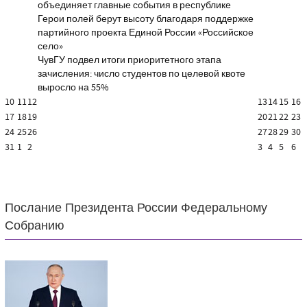
объединяет главные события в республике
Герои полей берут высоту благодаря поддержке
партийного проекта Единой России «Российское
село»
ЧувГУ подвел итоги приоритетного этапа
зачисления: число студентов по целевой квоте
выросло на 55%
10
11
12
13
14
15
16
17
18
19
20
21
22
23
24
25
26
27
28
29
30
31
1
2
3
4
5
6
Послание Президента России Федеральному
Собранию