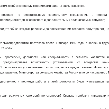
ьском хозяйстве наряду с периодами работы засчитываются:
 пособия по обязательному социальному страхованию в период 
е периоды ежегодных основного и дополнительных оплачиваемых отпусков;
 родителей за каждым ребенком до достижения им возраста полутора лет, но
 сельхозпредприятии протекала после 1 января 1992 года, а запись в труд
о Списка?
ы, профессии, должности или специальности в сельском хозяйстве 
 предусматривает возможность установления их тождества наим
Полномочия по установлению такого тождества предоставлены Министерс
дставлению Министерства сельского хозяйства России и по согласованию с 
дественности периоды работы в этой должности будут учитываться пр
 для различных категорий пенсионеров? Сколько прибавят инвалидам 