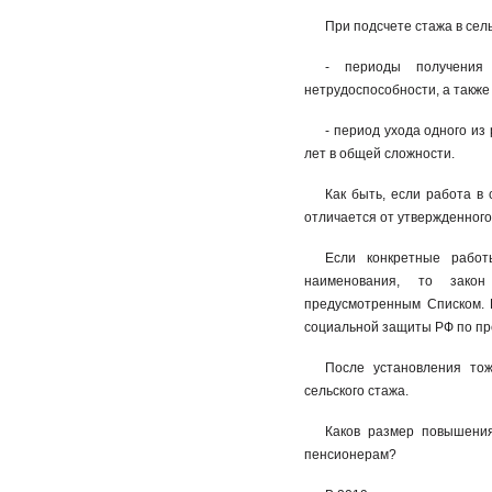
При подсчете стажа в сел
- периоды получения
нетрудоспособности, а такж
- период ухода одного из
лет в общей сложности.
Как быть, если работа в
отличается от утвержденног
Если конкретные работ
наименования, то закон
предусмотренным Списком. 
социальной защиты РФ по пре
После установления тож
сельского стажа.
Каков размер повышения
пенсионерам?