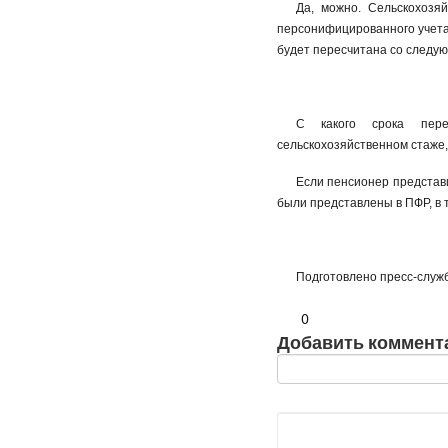
Да, можно. Сельскохозя
персонифицированного учета
будет пересчитана со следу
С какого срока пере
сельскохозяйственном стаже,
Если пенсионер представи
были представлены в ПФР, в т
Подготовлено пресс-слу
0
Добавить коммент