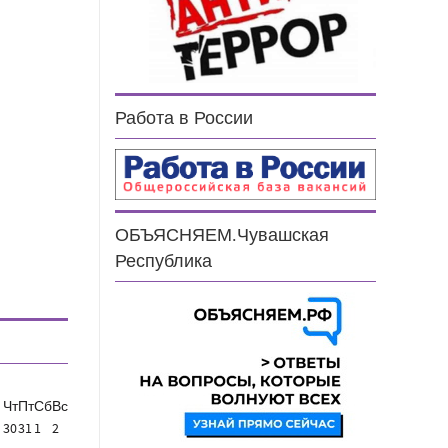
Работа в России
ОБЪЯСНЯЕМ.Чувашская
Республика
Чт
Пт
Сб
Вс
30
31
1
2