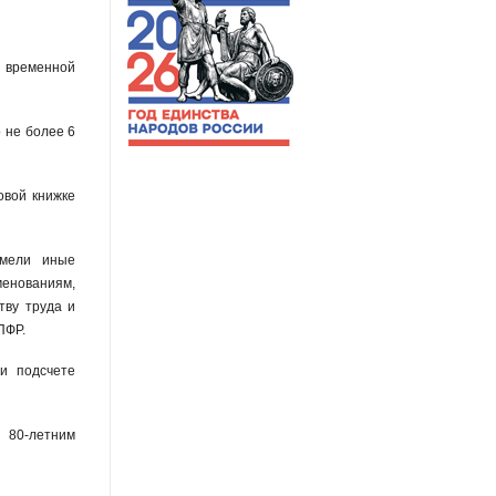
временной
 не более 6
овой книжке
имели иные
енованиям,
тву труда и
ПФР.
и подсчете
и 80-летним