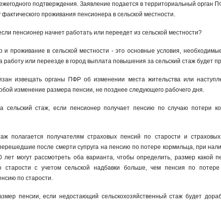
 ежегодного подтверждения. Заявление подается в территориальный орган 
у фактического проживания пенсионера в сельской местности.
если пенсионер начнет работать или переедет из сельской местности?
и проживание в сельской местности - это основные условия, необходимы
а работу или переезде в город выплата повышения за сельский стаж будет п
язан извещать органы ПФР об изменении места жительства или наступл
собой изменение размера пенсии, не позднее следующего рабочего дня.
а сельский стаж, если пенсионер получает пенсию по случаю потери к
таж полагается получателям страховых пенсий по старости и страховы
перешедшие после смерти супруга на пенсию по потере кормильца, при нали
0 лет могут рассмотреть оба варианта, чтобы определить, размер какой п
 старости с учетом сельской надбавки больше, чем пенсия по потере
нсию по старости.
азмер пенсии, если недостающий сельскохозяйственный стаж будет дора