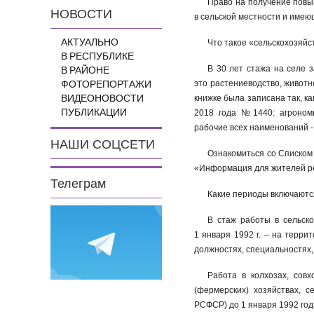
Право на получение пов
НОВОСТИ
в сельской местности и имеющ
АКТУАЛЬНО
Что такое «сельскохозяй
В РЕСПУБЛИКЕ
В 30 лет стажа на селе 
В РАЙОНЕ
ФОТОРЕПОРТАЖИ
это растениеводство, животн
ВИДЕОНОВОСТИ
книжке была записана так, к
ПУБЛИКАЦИИ
2018 года №1440: агрономы
рабочие всех наименований -
НАШИ СОЦСЕТИ
Ознакомиться со Списком
«Информация для жителей рег
Телеграм
Какие периоды включаютс
В стаж работы в сельск
1 января 1992 г. – на терри
должностях, специальностях,
Работа в колхозах, совх
(фермерских) хозяйствах, 
РСФСР) до 1 января 1992 го