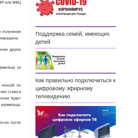
ПФР или МФЦ
е получения
Поддержка семей, имеющих
рекращена.
детей
ении других
ормильца за
Как правильно подключиться к
х пенсий по
цифровому эфирному
чии стажа в
телевидению
енсии будет
 кормильца,
ботан после