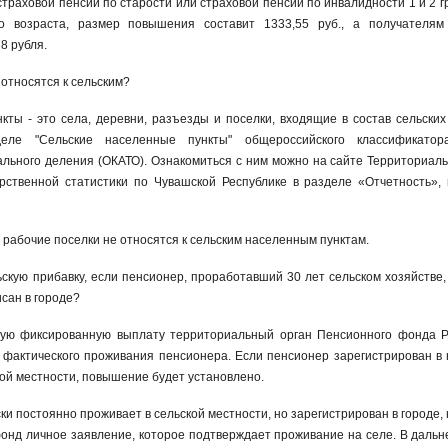
страховой пенсии по старости или страховой пенсии по инвалидности 1 и 2 г
го возраста, размер повышения составит 1333,55 руб., а получателям
8 рубля.
относятся к сельским?
ты - это села, деревни, разъезды и поселки, входящие в состав сельских 
еле "Сельские населенные пункты" общероссийского классификатор
льного деления (ОКАТО). Ознакомиться с ним можно на сайте Территориаль
рственной статистики по Чувашской Республике в разделе «Отчетность»,
и рабочие поселки не относятся к сельским населенным пунктам.
скую прибавку, если пенсионер, проработавший 30 лет сельском хозяйстве,
исан в городе?
ую фиксированную выплату территориальный орган Пенсионного фонда 
 фактического проживания пенсионера. Если пенсионер зарегистрирован в
кой местности, повышение будет установлено.
ки постоянно проживает в сельской местности, но зарегистрирован в городе
онд личное заявление, которое подтверждает проживание на селе. В даль