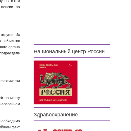
руппы, в том
 пенсии по
округов. Их
а объектов
ного органа
Национальный центр России
 подразделе
 фактически
РФ по месту
 населенном
Здравоохранение
, необходимо
нейшем факт