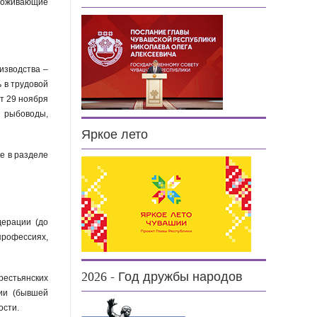
проживающие
изводства –
 в трудовой
т 29 ноября
, рыбоводы,
Яркое лето
е в разделе
дерации (до
профессиях,
.
2026 - Год дружбы народов
рестьянских
ции (бывшей
ости.