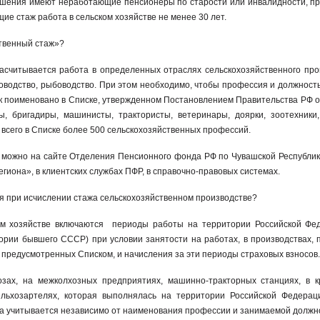
ышения имеют неработающие пенсионеры по старости или инвалидности, 
ие стаж работа в сельском хозяйстве не менее 30 лет.
ственный стаж»?
засчитывается работа в определенных отраслях сельскохозяйственного про
оводство, рыбоводство. При этом необходимо, чтобы профессия и должность
ак поименовано в Списке, утвержденном Постановлением Правительства РФ о
, бригадиры, машинисты, трактористы, ветеринары, доярки, зоотехники
 всего в Списке более 500 сельскохозяйственных профессий.
 можно на сайте Отделения Пенсионного фонда РФ по Чувашской Республик
иона», в клиентских службах ПФР, в справочно-правовых системах.
я при исчислении стажа сельскохозяйственном производстве?
ом хозяйстве включаются периоды работы на территории Российской Фе
тории бывшего СССР) при условии занятости на работах, в производствах, 
 предусмотренных Списком, и начисления за эти периоды страховых взносов
озах, на межколхозных предприятиях, машинно-тракторных станциях, в к
сельхозартелях, которая выполнялась на территории Российской Федера
да учитывается независимо от наименования профессии и занимаемой должн