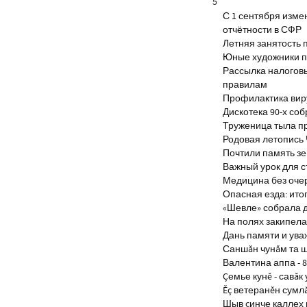
5
С 1 сентября изм
отчётности в СФР
Летняя занятость 
Юные художники п
Рассылка налогов
правилам
Профилактика виру
Дискотека 90-х со
Труженица тыла п
Родовая летопись
Почтили память з
Важный урок для 
Медицина без оче
Опасная езда: итог
«Шевле» собрала д
На полях закипела
Дань памяти и ув
Саншăн чунăм та 
Валентина аппа - 8
Çемье кунĕ - савăк 
Ĕç ветеранĕн сумл
Шыв çинче каллех 