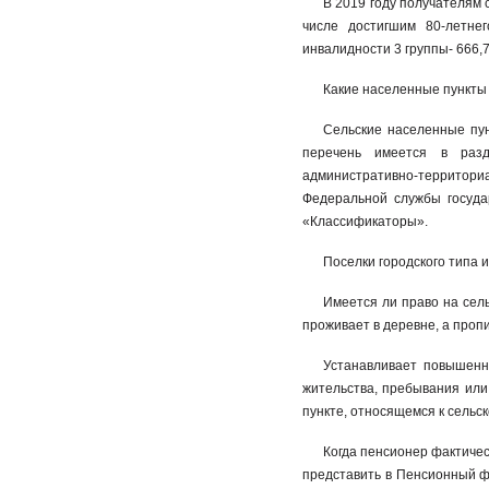
В 2019 году получателям 
числе достигшим 80-летне
инвалидности 3 группы- 666,7
Какие населенные пункты 
Сельские населенные пунк
перечень имеется в разд
административно-территориа
Федеральной службы госуда
«Классификаторы».
Поселки городского типа 
Имеется ли право на сель
проживает в деревне, а проп
Устанавливает повышенн
жительства, пребывания или
пункте, относящемся к сельс
Когда пенсионер фактичес
представить в Пенсионный ф