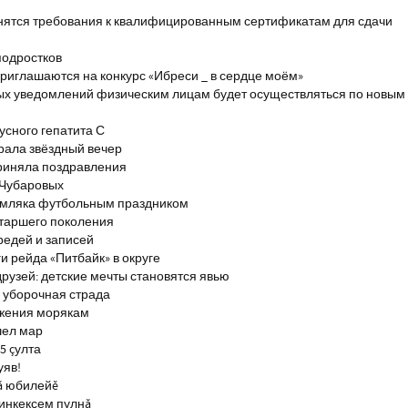
енятся требования к квалифицированным сертификатам для сдачи
подростков
риглашаются на конкурс «Ибреси _ в сердце моём»
ых уведомлений физическим лицам будет осуществляться по новым
сного гепатита С
брала звёздный вечер
риняла поздравления
 Чубаровых
емляка футбольным праздником
старшего поколения
редей и записей
и рейда «Питбайк» в округе
рузей: детские мечты становятся явью
 уборочная страда
ажения морякам
шел мар
5 çулта
уяв!
ă юбилейĕ
инкексем пулнă