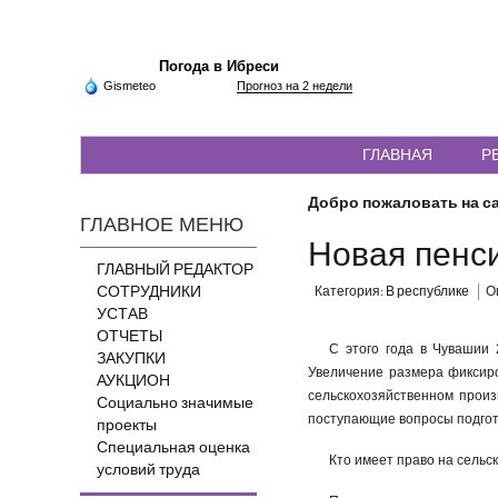
Погода в Ибреси
Gismeteo
Прогноз на 2 недели
ГЛАВНАЯ
Р
Добро пожаловать на са
ГЛАВНОЕ МЕНЮ
Новая пенси
ГЛАВНЫЙ РЕДАКТОР
СОТРУДНИКИ
Категория:
В республике
О
УСТАВ
ОТЧЕТЫ
С этого года в Чувашии
ЗАКУПКИ
Увеличение размера фиксир
АУКЦИОН
сельскохозяйственном произ
Социально значимые
поступающие вопросы подгот
проекты
Специальная оценка
Кто имеет право на сельс
условий труда