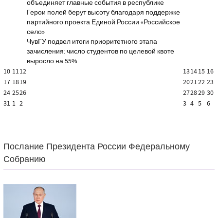
объединяет главные события в республике
Герои полей берут высоту благодаря поддержке
партийного проекта Единой России «Российское
село»
ЧувГУ подвел итоги приоритетного этапа
зачисления: число студентов по целевой квоте
выросло на 55%
10
11
12
13
14
15
16
17
18
19
20
21
22
23
24
25
26
27
28
29
30
31
1
2
3
4
5
6
Послание Президента России Федеральному
Собранию