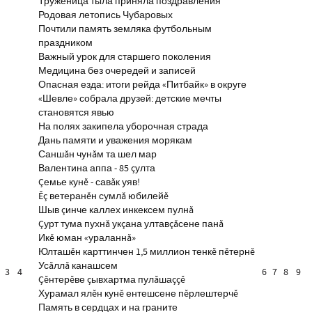
Труженица тыла приняла поздравления
Родовая летопись Чубаровых
Почтили память земляка футбольным
праздником
Важный урок для старшего поколения
Медицина без очередей и записей
Опасная езда: итоги рейда «Питбайк» в округе
«Шевле» собрала друзей: детские мечты
становятся явью
На полях закипела уборочная страда
Дань памяти и уважения морякам
Саншăн чунăм та шел мар
Валентина аппа - 85 çулта
Çемье кунĕ - савăк уяв!
Ĕç ветеранĕн сумлă юбилейĕ
Шыв çинче каллех инкексем пулнă
Çурт тума пухнă укçана ултавçăсене панă
Икĕ юман «ураланнă»
Юлташĕн карттинчен 1,5 миллион тенкĕ пĕтернĕ
Усăллă канашсем
3
4
6
7
8
9
Çĕнтерĕве çывхартма пулăшаççĕ
Хурамал ялĕн кунĕ ентешсене пĕрлештерчĕ
Память в сердцах и на граните