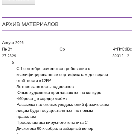
АРХИВ МАТЕРИАЛОВ
Август
2026
Пн
Вт
Ср
Чт
Пт
Сб
Вс
27
28
29
30
31
1
2
5
С 1 сентября изменятся требования к
квалифицированным сертификатам для сдачи
отчётности в СФР
Летняя занятость подростков
Юные художники приглашаются на конкурс
«Ибреси _ в сердце моём»
Рассылка налоговых уведомлений физическим
лицам будет осуществляться по новым
правилам
Профилактика вирусного гепатита С
Дискотека 90-х собрала звёздный вечер