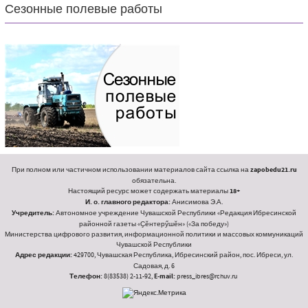
Сезонные полевые работы
При полном или частичном использовании материалов сайта ссылка на
zapobedu21.ru
обязательна.
Настоящий ресурс может содержать материалы
18+
И. о. главного редактора:
Анисимова Э.А.
Учредитель:
Автономное учреждение Чувашской Республики «Редакция Ибресинской
районной газеты «Ҫӗнтерӳшӗн» («За победу»)
Министерства цифрового развития, информационной политики и массовых коммуникаций
Чувашской Республики
Адрес редакции:
429700, Чувашская Республика, Ибресинский район, пос. Ибреси, ул.
Садовая, д. 6
Телефон:
8(83538) 2-11-92,
E-mail:
press_ibres@rchuv.ru