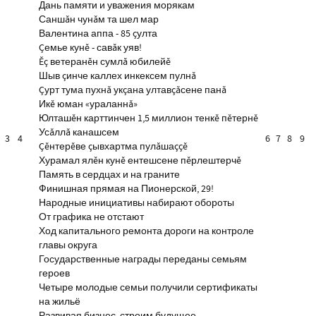
Дань памяти и уважения морякам
Саншăн чунăм та шел мар
Валентина аппа - 85 çулта
Çемье кунĕ - савăк уяв!
Ĕç ветеранĕн сумлă юбилейĕ
Шыв çинче каллех инкексем пулнă
Çурт тума пухнă укçана ултавçăсене панă
Икĕ юман «ураланнă»
Юлташĕн карттинчен 1,5 миллион тенкĕ пĕтернĕ
Усăллă канашсем
3
4
6
7
8
9
Çĕнтерĕве çывхартма пулăшаççĕ
Хурамал ялĕн кунĕ ентешсене пĕрлештерчĕ
Память в сердцах и на граните
Финишная прямая на Пионерской, 29!
Народные инициативы набирают обороты
От графика не отстают
Ход капитального ремонта дороги на контроле
главы округа
Государственные награды переданы семьям
героев
Четыре молодые семьи получили сертификаты
на жильё
Развивая бизнес, строим будущее