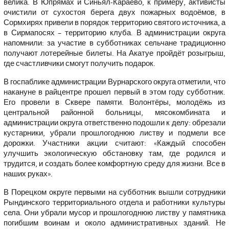
велика. В Юпрямах и Синьял-Караево, к примеру, активисты
очистили от сухостоя берега двух пожарных водоёмов, в
Сормхирях привели в порядок территорию святого источника, а
в Сирмапосях – территорию клуба. В администрации округа
напомнили: за участие в субботниках сельчане традиционно
получают лотерейные билеты. На Акатуе пройдёт розыгрыш,
где счастливчики смогут получить подарок.
В госпаблике администрации Вурнарского округа отметили, что
накануне в райцентре прошел первый в этом году субботник.
Его провели в Сквере памяти. Волонтёры, молодёжь из
центральной районной больницы, мясокомбината и
администрации округа ответственно подошли к делу: обрезали
кустарники, убрали прошлогоднюю листву и подмели все
дорожки. Участники акции считают: «Каждый способен
улучшить экологическую обстановку там, где родился и
трудится, и создать более комфортную среду для жизни. Все в
наших руках».
В Порецком округе первыми на субботник вышли сотрудники
Рындинского территориального отдела и работники культуры
села. Они убрали мусор и прошлогоднюю листву у памятника
погибшим воинам и около административных зданий. Не