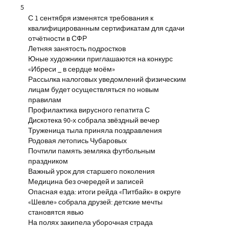
5
С 1 сентября изменятся требования к
квалифицированным сертификатам для сдачи
отчётности в СФР
Летняя занятость подростков
Юные художники приглашаются на конкурс
«Ибреси _ в сердце моём»
Рассылка налоговых уведомлений физическим
лицам будет осуществляться по новым
правилам
Профилактика вирусного гепатита С
Дискотека 90-х собрала звёздный вечер
Труженица тыла приняла поздравления
Родовая летопись Чубаровых
Почтили память земляка футбольным
праздником
Важный урок для старшего поколения
Медицина без очередей и записей
Опасная езда: итоги рейда «Питбайк» в округе
«Шевле» собрала друзей: детские мечты
становятся явью
На полях закипела уборочная страда