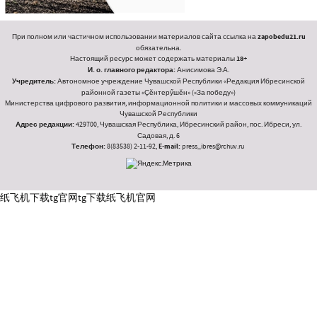
При полном или частичном использовании материалов сайта ссылка на
zapobedu21.ru
обязательна.
Настоящий ресурс может содержать материалы
18+
И. о. главного редактора:
Анисимова Э.А.
Учредитель:
Автономное учреждение Чувашской Республики «Редакция Ибресинской
районной газеты «Ҫӗнтерӳшӗн» («За победу»)
Министерства цифрового развития, информационной политики и массовых коммуникаций
Чувашской Республики
Адрес редакции:
429700, Чувашская Республика, Ибресинский район, пос. Ибреси, ул.
Садовая, д. 6
Телефон:
8(83538) 2-11-92,
E-mail:
press_ibres@rchuv.ru
纸飞机下载
tg官网
tg下载
纸飞机官网