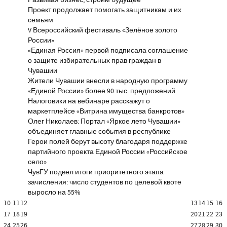
Проект продолжает помогать защитникам и их
семьям
V Всероссийский фестиваль «Зелёное золото
России»
«Единая Россия» первой подписала соглашение
о защите избирательных прав граждан в
Чувашии
Жители Чувашии внесли в народную программу
«Единой России» более 90 тыс. предложений
Налоговики на вебинаре расскажут о
маркетплейсе «Витрина имущества банкротов»
Олег Николаев: Портал «Яркое лето Чувашии»
объединяет главные события в республике
Герои полей берут высоту благодаря поддержке
партийного проекта Единой России «Российское
село»
ЧувГУ подвел итоги приоритетного этапа
зачисления: число студентов по целевой квоте
выросло на 55%
10
11
12
13
14
15
16
17
18
19
20
21
22
23
24
25
26
27
28
29
30