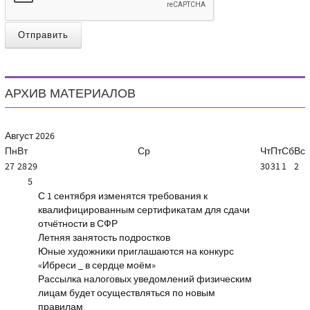
Отправить
АРХИВ МАТЕРИАЛОВ
Август
2026
Пн
Вт
Ср
Чт
Пт
Сб
Вс
27
28
29
30
31
1
2
5
С 1 сентября изменятся требования к
квалифицированным сертификатам для сдачи
отчётности в СФР
Летняя занятость подростков
Юные художники приглашаются на конкурс
«Ибреси _ в сердце моём»
Рассылка налоговых уведомлений физическим
лицам будет осуществляться по новым
правилам