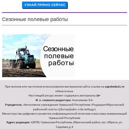
Сезонные полевые работы
При полном или частичном использовании материалов сайта ссылка на
zapobedu21.ru
обязательна.
Настоящий ресурс может содержать материалы
18+
И. о. главного редактора:
Анисимова Э.А.
Учредитель:
Автономное учреждение Чувашской Республики «Редакция Ибресинской
районной газеты «Ҫӗнтерӳшӗн» («За победу»)
Министерства цифрового развития, информационной политики и массовых коммуникаций
Чувашской Республики
Адрес редакции:
429700, Чувашская Республика, Ибресинский район, пос. Ибреси, ул.
Садовая, д. 6