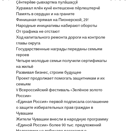
Çĕнтерĕве çывхартма пулăшаççĕ
Хурамал ялĕн кунĕ ентешсене пĕрлештерчĕ
Память в сердцах и на граните
Финишная прямая на Пионерской, 29!
Народные инициативы набирают обороты
От графика не отстают
Ход капитального ремонта дороги на контроле
главы округа
Государственные награды переданы семьям
героев
Четыре молодые семьи получили сертификаты
на жильё
Развивая бизнес, строим будущее
Проект продолжает помогать защитникам и их
семьям
V Всероссийский фестиваль «Зелёное золото
России»
«Единая Россия» первой подписала соглашение
о защите избирательных прав граждан в
Чувашии
Жители Чувашии внесли в народную программу
«Единой России» более 90 тыс. предложений