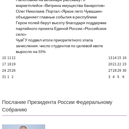
Налоговики на вебинаре расскажут о
маркетплейсе «Витрина имущества банкротов»
Олег Николаев: Портал «Яркое лето Чувашии»
объединяет главные события в республике
Герои полей берут высоту благодаря поддержке
партийного проекта Единой России «Российское
село»
ЧувГУ подвел итоги приоритетного этапа
зачисления: число студентов по целевой квоте
выросло на 55%
10
11
12
13
14
15
16
17
18
19
20
21
22
23
24
25
26
27
28
29
30
31
1
2
3
4
5
6
Послание Президента России Федеральному
Собранию