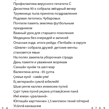
Профилактика вирусного гепатита С
Дискотека 90-х собрала звёздный вечер
Труженица тыла приняла поздравления
Родовая летопись Чубаровых
Почтили память земляка футбольным
праздником
Важный урок для старшего поколения
Медицина без очередей и записей
Опасная езда: итоги рейда «Питбайк» в округе
«Шевле» собрала друзей: детские мечты
становятся явью
На полях закипела уборочная страда
Дань памяти и уважения морякам
Саншăн чунăм та шел мар
Валентина аппа - 85 çулта
Çемье кунĕ - савăк уяв!
Ĕç ветеранĕн сумлă юбилейĕ
Шыв çинче каллех инкексем пулнă
Çурт тума пухнă укçана ултавçăсене панă
Икĕ юман «ураланнă»
Юлташĕн карттинчен 1,5 миллион тенкĕ пĕтернĕ
Усăллă канашсем
3
4
6
7
8
9