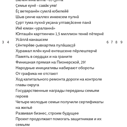
Валентина аппа - 85 çулта
Çемье кунĕ - савăк уяв!
Ĕç ветеранĕн сумлă юбилейĕ
Шыв çинче каллех инкексем пулнă
Çурт тума пухнă укçана ултавçăсене панă
Икĕ юман «ураланнă»
Юлташĕн карттинчен 1,5 миллион тенкĕ пĕтернĕ
Усăллă канашсем
3
4
6
7
8
9
Çĕнтерĕве çывхартма пулăшаççĕ
Хурамал ялĕн кунĕ ентешсене пĕрлештерчĕ
Память в сердцах и на граните
Финишная прямая на Пионерской, 29!
Народные инициативы набирают обороты
От графика не отстают
Ход капитального ремонта дороги на контроле
главы округа
Государственные награды переданы семьям
героев
Четыре молодые семьи получили сертификаты
на жильё
Развивая бизнес, строим будущее
Проект продолжает помогать защитникам и их
семьям