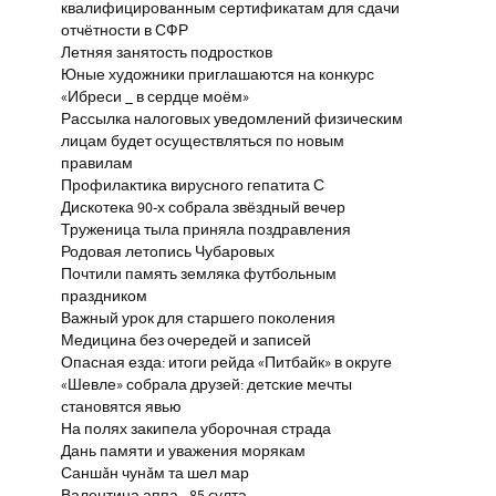
квалифицированным сертификатам для сдачи
отчётности в СФР
Летняя занятость подростков
Юные художники приглашаются на конкурс
«Ибреси _ в сердце моём»
Рассылка налоговых уведомлений физическим
лицам будет осуществляться по новым
правилам
Профилактика вирусного гепатита С
Дискотека 90-х собрала звёздный вечер
Труженица тыла приняла поздравления
Родовая летопись Чубаровых
Почтили память земляка футбольным
праздником
Важный урок для старшего поколения
Медицина без очередей и записей
Опасная езда: итоги рейда «Питбайк» в округе
«Шевле» собрала друзей: детские мечты
становятся явью
На полях закипела уборочная страда
Дань памяти и уважения морякам
Саншăн чунăм та шел мар