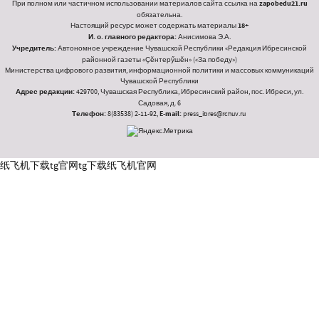
При полном или частичном использовании материалов сайта ссылка на
zapobedu21.ru
обязательна.
Настоящий ресурс может содержать материалы
18+
И. о. главного редактора:
Анисимова Э.А.
Учредитель:
Автономное учреждение Чувашской Республики «Редакция Ибресинской
районной газеты «Ҫӗнтерӳшӗн» («За победу»)
Министерства цифрового развития, информационной политики и массовых коммуникаций
Чувашской Республики
Адрес редакции:
429700, Чувашская Республика, Ибресинский район, пос. Ибреси, ул.
Садовая, д. 6
Телефон:
8(83538) 2-11-92,
E-mail:
press_ibres@rchuv.ru
纸飞机下载
tg官网
tg下载
纸飞机官网