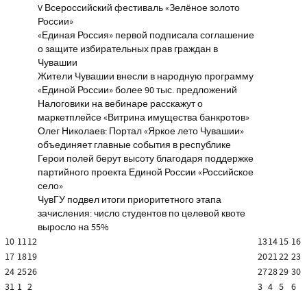
V Всероссийский фестиваль «Зелёное золото
России»
«Единая Россия» первой подписала соглашение
о защите избирательных прав граждан в
Чувашии
Жители Чувашии внесли в народную программу
«Единой России» более 90 тыс. предложений
Налоговики на вебинаре расскажут о
маркетплейсе «Витрина имущества банкротов»
Олег Николаев: Портал «Яркое лето Чувашии»
объединяет главные события в республике
Герои полей берут высоту благодаря поддержке
партийного проекта Единой России «Российское
село»
ЧувГУ подвел итоги приоритетного этапа
зачисления: число студентов по целевой квоте
выросло на 55%
10
11
12
13
14
15
16
17
18
19
20
21
22
23
24
25
26
27
28
29
30
31
1
2
3
4
5
6