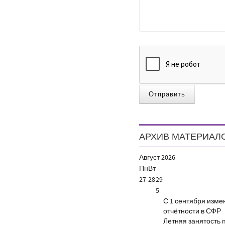
Отправить
АРХИВ МАТЕРИАЛ
Август
2026
Пн
Вт
27
28
29
5
С 1 сентября изм
отчётности в СФР
Летняя занятость 