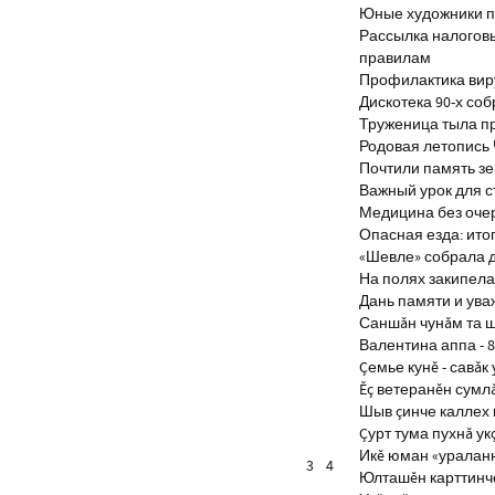
Юные художники п
Рассылка налогов
правилам
Профилактика виру
Дискотека 90-х со
Труженица тыла п
Родовая летопись
Почтили память з
Важный урок для 
Медицина без оче
Опасная езда: итог
«Шевле» собрала д
На полях закипела
Дань памяти и ув
Саншăн чунăм та 
Валентина аппа - 8
Çемье кунĕ - савăк 
Ĕç ветеранĕн сумл
Шыв çинче каллех 
Çурт тума пухнă ук
Икĕ юман «уралан
3
4
Юлташĕн карттинче