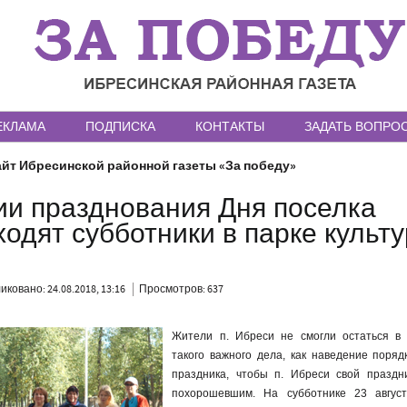
ЕКЛАМА
ПОДПИСКА
КОНТАКТЫ
ЗАДАТЬ ВОПРО
йт Ибресинской районной газеты «За победу»
ии празднования Дня поселка
одят субботники в парке культ
ковано: 24.08.2018, 13:16
Просмотров: 637
Жители п. Ибреси не смогли остаться в
такого важного дела, как наведение поряд
праздника, чтобы п. Ибреси свой праздн
похорошевшим. На субботнике 23 август