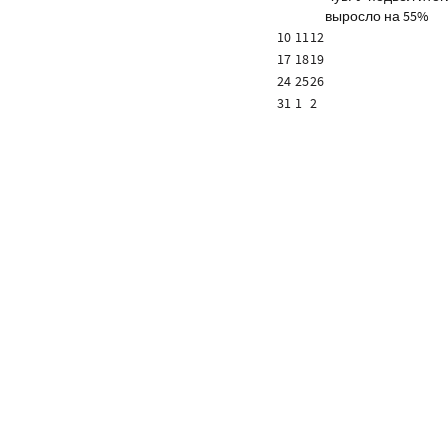
выросло на 55%
10
11
12
17
18
19
24
25
26
31
1
2