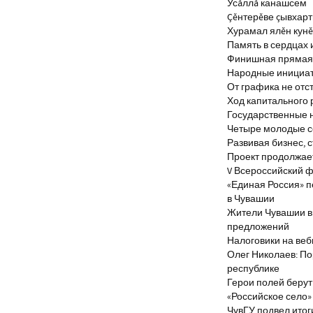
Усăллă канашсем
Çĕнтерĕве çывхар
Хурамал ялĕн кун
Память в сердцах 
Финишная прямая 
Народные инициа
От графика не отс
Ход капитального 
Государственные 
Четыре молодые с
Развивая бизнес, 
Проект продолжае
V Всероссийский ф
«Единая Россия» 
в Чувашии
Жители Чувашии вн
предложений
Налоговики на веб
Олег Николаев: По
республике
Герои полей берут
«Российское село»
ЧувГУ подвел итог