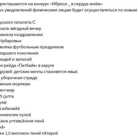
риглашаются на конкурс «Ибреси _ в сердце моём»
ых уведомлений физическим лицам будет осуществляться по новым
сного гепатита С
брала звёздный вечер
риняла поздравления
 Чубаровых
емляка футбольным праздником
старшего поколения
редей и записей
и рейда «Питбайк» в округе
рузей: детские мечты становятся явью
 уборочная страда
ажения морякам
шел мар
5 çулта
уяв!
ă юбилейĕ
инкексем пулнă
çана ултавçăсене панă
нă»
н 1,5 миллион тенкĕ пĕтернĕ