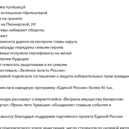
тма пулăшаççĕ
ĕ ентешсене пĕрлештерчĕ
и на граните
на Пионерской, 29!
тивы набирают обороты
тают
ремонта дороги на контроле главы округа
награды переданы семьям героев
емьи получили сертификаты на жильё
строим будущее
т помогать защитникам и их семьям
естиваль «Зелёное золото России»
первой подписала соглашение о защите избирательных прав гражда
если в народную программу «Единой России» более 90 тыс.
инаре расскажут о маркетплейсе «Витрина имущества банкротов»
ртал «Яркое лето Чувашии» объединяет главные события в
 высоту благодаря поддержке партийного проекта Единой России
и приоритетного этапа зачисления: число студентов по целевой квот