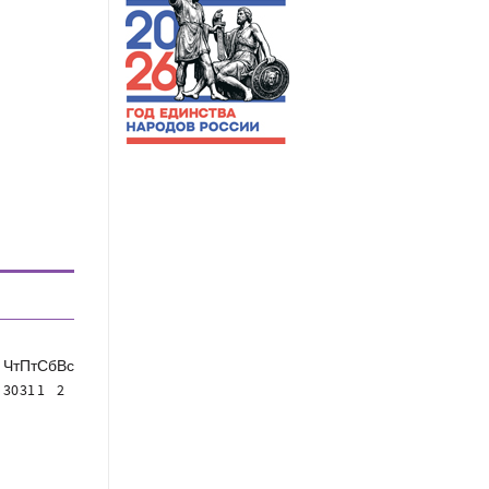
Чт
Пт
Сб
Вс
30
31
1
2