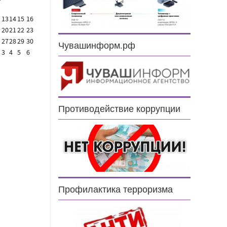
13
14
15
16
20
21
22
23
27
28
29
30
Чувашинформ.рф
3
4
5
6
Противодействие коррупции
Профилактика терроризма