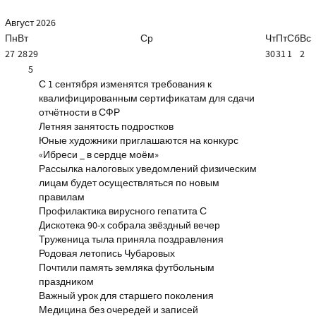
Август
2026
Пн
Вт
Ср
Чт
Пт
Сб
Вс
27
28
29
30
31
1
2
5
С 1 сентября изменятся требования к
квалифицированным сертификатам для сдачи
отчётности в СФР
Летняя занятость подростков
Юные художники приглашаются на конкурс
«Ибреси _ в сердце моём»
Рассылка налоговых уведомлений физическим
лицам будет осуществляться по новым
правилам
Профилактика вирусного гепатита С
Дискотека 90-х собрала звёздный вечер
Труженица тыла приняла поздравления
Родовая летопись Чубаровых
Почтили память земляка футбольным
праздником
Важный урок для старшего поколения
Медицина без очередей и записей