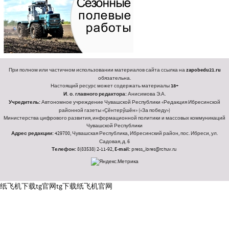
При полном или частичном использовании материалов сайта ссылка на
zapobedu21.ru
обязательна.
Настоящий ресурс может содержать материалы
18+
И. о. главного редактора:
Анисимова Э.А.
Учредитель:
Автономное учреждение Чувашской Республики «Редакция Ибресинской
районной газеты «Ҫӗнтерӳшӗн» («За победу»)
Министерства цифрового развития, информационной политики и массовых коммуникаций
Чувашской Республики
Адрес редакции:
429700, Чувашская Республика, Ибресинский район, пос. Ибреси, ул.
Садовая, д. 6
Телефон:
8(83538) 2-11-92,
E-mail:
press_ibres@rchuv.ru
纸飞机下载
tg官网
tg下载
纸飞机官网