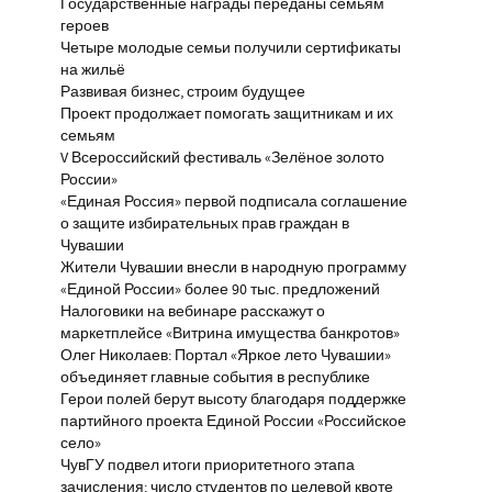
Государственные награды переданы семьям
героев
Четыре молодые семьи получили сертификаты
на жильё
Развивая бизнес, строим будущее
Проект продолжает помогать защитникам и их
семьям
V Всероссийский фестиваль «Зелёное золото
России»
«Единая Россия» первой подписала соглашение
о защите избирательных прав граждан в
Чувашии
Жители Чувашии внесли в народную программу
«Единой России» более 90 тыс. предложений
Налоговики на вебинаре расскажут о
маркетплейсе «Витрина имущества банкротов»
Олег Николаев: Портал «Яркое лето Чувашии»
объединяет главные события в республике
Герои полей берут высоту благодаря поддержке
партийного проекта Единой России «Российское
село»
ЧувГУ подвел итоги приоритетного этапа
зачисления: число студентов по целевой квоте