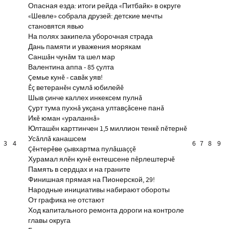
Опасная езда: итоги рейда «Питбайк» в округе
«Шевле» собрала друзей: детские мечты
становятся явью
На полях закипела уборочная страда
Дань памяти и уважения морякам
Саншăн чунăм та шел мар
Валентина аппа - 85 çулта
Çемье кунĕ - савăк уяв!
Ĕç ветеранĕн сумлă юбилейĕ
Шыв çинче каллех инкексем пулнă
Çурт тума пухнă укçана ултавçăсене панă
Икĕ юман «ураланнă»
Юлташĕн карттинчен 1,5 миллион тенкĕ пĕтернĕ
Усăллă канашсем
3
4
6
7
8
9
Çĕнтерĕве çывхартма пулăшаççĕ
Хурамал ялĕн кунĕ ентешсене пĕрлештерчĕ
Память в сердцах и на граните
Финишная прямая на Пионерской, 29!
Народные инициативы набирают обороты
От графика не отстают
Ход капитального ремонта дороги на контроле
главы округа