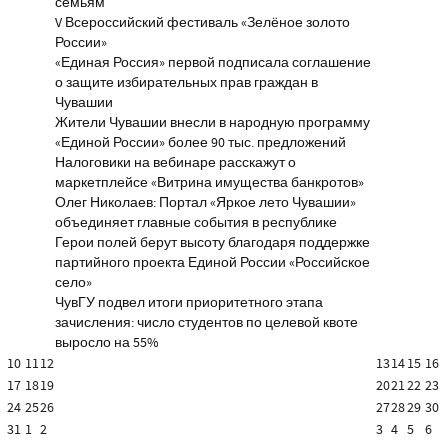
семьям
V Всероссийский фестиваль «Зелёное золото
России»
«Единая Россия» первой подписала соглашение
о защите избирательных прав граждан в
Чувашии
Жители Чувашии внесли в народную программу
«Единой России» более 90 тыс. предложений
Налоговики на вебинаре расскажут о
маркетплейсе «Витрина имущества банкротов»
Олег Николаев: Портал «Яркое лето Чувашии»
объединяет главные события в республике
Герои полей берут высоту благодаря поддержке
партийного проекта Единой России «Российское
село»
ЧувГУ подвел итоги приоритетного этапа
зачисления: число студентов по целевой квоте
выросло на 55%
10
11
12
13
14
15
16
17
18
19
20
21
22
23
24
25
26
27
28
29
30
31
1
2
3
4
5
6