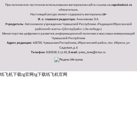
При полном или частичном использовании материалов сайта ссылка на
zapobedu21.ru
обязательна.
Настоящий ресурс может содержать материалы
18+
И. о. главного редактора:
Анисимова Э.А.
Учредитель:
Автономное учреждение Чувашской Республики «Редакция Ибресинской
районной газеты «Ҫӗнтерӳшӗн» («За победу»)
Министерства цифрового развития, информационной политики и массовых коммуникаций
Чувашской Республики
Адрес редакции:
429700, Чувашская Республика, Ибресинский район, пос. Ибреси, ул.
Садовая, д. 6
Телефон:
8(83538) 2-11-92,
E-mail:
press_ibres@rchuv.ru
纸飞机下载
tg官网
tg下载
纸飞机官网