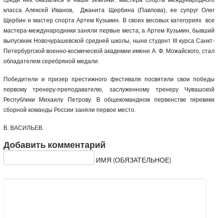
среди них оказались и наши земляки: мастера спорта международного
класса Алексей Иванов, Джанита Щербина (Павлова), ее супруг Олег
Щербин и мастер спорта Артем Кузьмин. В своих весовых категориях все
мастера-международники заняли первые места, а Артем Кузьмин, бывший
выпускник Новочурашевской средней школы, ныне студент
III
курса Санкт-
Петербургской военно-космической академии имени А. Ф. Можайского, стал
обладателем серебряной медали.
Победители и призер престижного фестиваля посвятили свои победы
первому тренеру-преподавателю, заслуженному тренеру Чувашской
Республики Михаилу Петрову. В общекомандном первенстве гиревики
сборной команды России заняли первое место.
В. ВАСИЛЬЕВ.
Добавить комментарий
ИМЯ (ОБЯЗАТЕЛЬНОЕ)