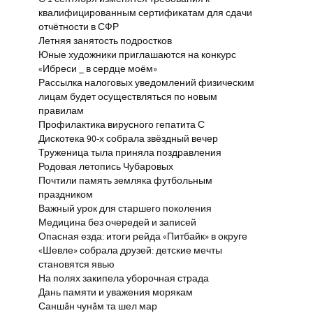
квалифицированным сертификатам для сдачи
отчётности в СФР
Летняя занятость подростков
Юные художники приглашаются на конкурс
«Ибреси _ в сердце моём»
Рассылка налоговых уведомлений физическим
лицам будет осуществляться по новым
правилам
Профилактика вирусного гепатита С
Дискотека 90-х собрала звёздный вечер
Труженица тыла приняла поздравления
Родовая летопись Чубаровых
Почтили память земляка футбольным
праздником
Важный урок для старшего поколения
Медицина без очередей и записей
Опасная езда: итоги рейда «Питбайк» в округе
«Шевле» собрала друзей: детские мечты
становятся явью
На полях закипела уборочная страда
Дань памяти и уважения морякам
Саншăн чунăм та шел мар