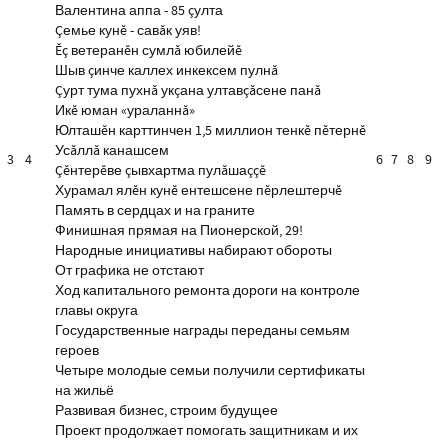
Валентина аппа - 85 çулта
Çемье кунĕ - савăк уяв!
Ĕç ветеранĕн сумлă юбилейĕ
Шыв çинче каллех инкексем пулнă
Çурт тума пухнă укçана ултавçăсене панă
Икĕ юман «ураланнă»
Юлташĕн карттинчен 1,5 миллион тенкĕ пĕтернĕ
Усăллă канашсем
3
4
6
7
8
9
Çĕнтерĕве çывхартма пулăшаççĕ
Хурамал ялĕн кунĕ ентешсене пĕрлештерчĕ
Память в сердцах и на граните
Финишная прямая на Пионерской, 29!
Народные инициативы набирают обороты
От графика не отстают
Ход капитального ремонта дороги на контроле
главы округа
Государственные награды переданы семьям
героев
Четыре молодые семьи получили сертификаты
на жильё
Развивая бизнес, строим будущее
Проект продолжает помогать защитникам и их