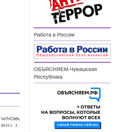
Работа в России
ОБЪЯСНЯЕМ.Чувашская
Республика
Чт
Пт
Сб
Вс
30
31
1
2