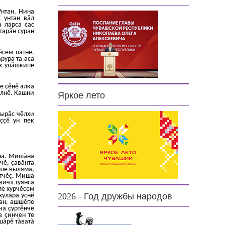
Унтан, Нина
х унтан вăл
а ларса сас
тарăн суран
ĕсем патне.
рура та аса
ах упăшкипе
çе çĕнĕ алка
елнĕ. Кашни
Яркое лето
Вырăс чĕлхи
ççĕ ун пек
ина. Мишăна
чĕ, çавăнта
рле выляма,
етчĕç. Миша
вич» туянса
ле хурчĕсем
хулара ÿснĕ
2026 - Год дружбы народов
ран, ашшĕпе
ча çуртĕнче
а çинчен те
шăрĕ тăватă