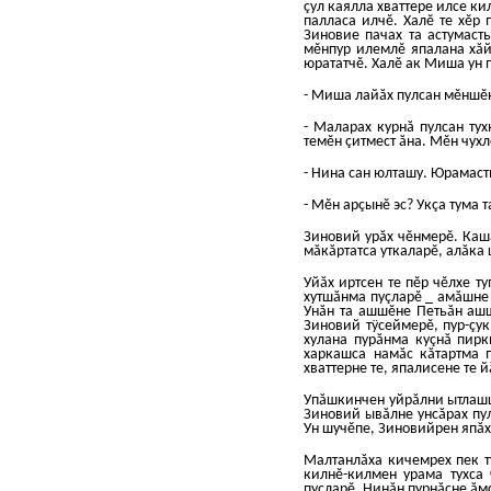
çул каялла хваттере илсе ки
палласа илчĕ. Халĕ те хĕр
Зиновие пачах та астумаст
мĕнпур илемлĕ япалана хăй
юрататчĕ. Халĕ ак Миша ун п
- Миша лайăх пулсан мĕншĕн
- Маларах курнă пулсан тух
темĕн çитмест ăна. Мĕн чухл
- Нина сан юлташу. Юрамасть
- Мĕн арçынĕ эс? Укçа тума 
Зиновий урăх чĕнмерĕ. Кашă
мăкăртатса уткаларĕ, алăка
Уйăх иртсен те пĕр чĕлхе 
хутшăнма пуçларĕ _ амăшне 
Унăн та ашшĕне Петьăн ашш
Зиновий тÿсеймерĕ, пур-çук
хулана пурăнма куçнă пирк
харкашса намăс кăтартма п
хваттерне те, япалисене те 
Упăшкинчен уйрăлни ытлашш
Зиновий ывăлне унсăрах пу
Ун шучĕпе, Зиновийрен япăх 
Малтанлăха кичемрех пек т
килнĕ-килмен урама тухса 
пуçларĕ, Нинăн пурнăçне ăм