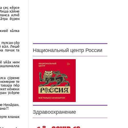
а çеç кĕрсе
 Миша хăйне
ланса илчĕ
хăтра ĕçрен
 кивĕ хăлха
 пулсан çĕр
ĕ вăл. Лешĕ
Национальный центр России
на пачах та
çĕ уйăх ним
 ташламалла
лса çÿреме
 номерне те
 тавара пĕр
екет кĕнеки
тран ÿсĕрпе
хне Нинăран.
çана?!
Здравоохранение
ерте яланах