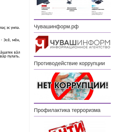
Чувашинформ.рф
лаç эс унпа.
- Эсĕ, мĕн,
лăшатех вăл
вăр пулать.
Противодействие коррупции
Профилактика терроризма