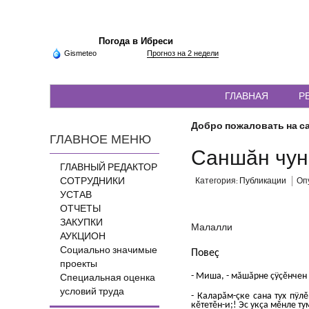
Погода в Ибреси
Gismeteo
Прогноз на 2 недели
ГЛАВНАЯ
Р
Добро пожаловать на са
ГЛАВНОЕ МЕНЮ
Саншăн чун
ГЛАВНЫЙ РЕДАКТОР
СОТРУДНИКИ
Категория:
Публикации
Опу
УСТАВ
ОТЧЕТЫ
ЗАКУПКИ
Малалли
АУКЦИОН
Социально значимые
Повеç
проекты
- Миша, - мăшăрне çÿçĕнчен
Специальная оценка
условий труда
- Каларăм-çке сана тух пÿл
кĕтетĕн-и;! Эс укçа мĕнле т