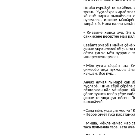
Нинăн пурнăçĕ те майĕпен м
тухать. Хуçалăхра кирлĕ япа
хĕненĕ пирки чылайччен х
пулмалла, ирхине мăшăрĕнч
таврăнчĕ. Нина валли ылтăн 
- Киввине хывса хур. Эп к
çаккисене вĕçертнĕ май ка
Савăнтармарĕ Нинăна çĕнĕ х
çинче унран телейлĕ çын та
сĕтел çинче мĕн пуррине т
интереслентермест.
- Мĕн тутуна тăсрăн тата; 
çимесĕр укçа пухмалла ăна
куншăн. Эсĕ пур...
Анчах нумая пымарĕ çак л
пуçларĕ. Нина çĕрĕ-çĕрĕпе 
пĕлтермен вăл мăшăрне. Хă
çĕрте туянса тепĕр çĕре кай
çинче те укçа çук вĕсен. П
каланăччĕ.
- Сана мĕн, укçа çитмест-и? 
- Пĕрре отчет туса паратăн-х
- Миша, мĕнле намăс мар са
таса пулмалла тесе. Тата ач