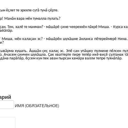
ын ĕçлет те эрехпе сутă тунă çĕрте.
ер! Манăн вара мĕн тумалла пулать?
-çан. Тен, халĕ те манман? - мăшăрĕ çине чеереххĕн пăхрĕ Миша. - Курса ка
кайăпăр.
? Миша, мĕн калаçан эс? - мăшăрĕн шухăшне ăнланса пĕтереймерĕ Нина. 
и?
 çывăрма хушать. Ăшшăн çеç калаç эс. Эпĕ сан упăшку пулнине пĕлсен пу
р. Ачасем çинчен шухăшла. Çак хваттерте пире тепĕр икĕ-виçĕ çултанах тă
дăна парăпăр, ĕçсем кун пек аван пырсан хамăра валли тепре туянăпăр.
арий
ИМЯ (ОБЯЗАТЕЛЬНОЕ)