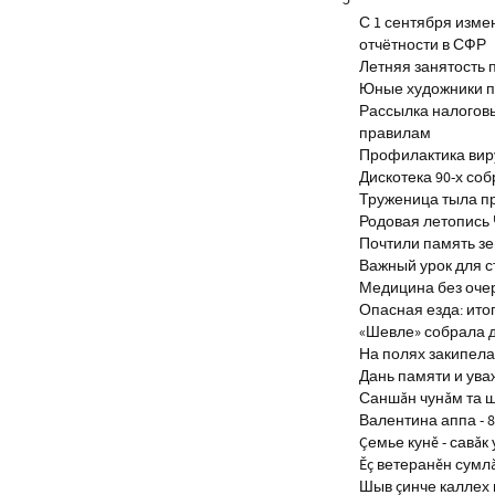
5
С 1 сентября изм
отчётности в СФР
Летняя занятость 
Юные художники п
Рассылка налогов
правилам
Профилактика виру
Дискотека 90-х со
Труженица тыла п
Родовая летопись
Почтили память з
Важный урок для 
Медицина без оче
Опасная езда: итог
«Шевле» собрала д
На полях закипела
Дань памяти и ув
Саншăн чунăм та 
Валентина аппа - 8
Çемье кунĕ - савăк 
Ĕç ветеранĕн сумл
Шыв çинче каллех 