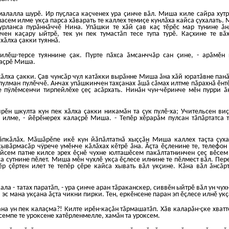
алалла шурĕ. Ир пуçласа каçченех ура çинче вăл. Миша киле сайра хутр
ласем илме укçа парса хăварать те каллех темиçе кунлăха кайса çухалать.
урланса пурăннăччĕ Нина. Упăшки те хăй çав каç тĕрĕс мар тунине ăн
ен каçару ыйтрĕ, тек ун пек тумастăп тесе тупа турĕ. Каçхине те вă
хăлха çакки туяннă.
илĕш-терсе туяннине çак. Пурте пăхса ăмсанччăр сан çине, - арăмĕн
лаçрĕ Миша.
ăлха çакки. Çав чунсăр чул катăкки вырăнне Миша ăна хăй юратăвне панă
 пулман пулĕччĕ. Анчах упăшкинчен тахçанах ăшă сăмах илтме пăрахнă ĕнт
е пÿлĕмсенчи тирпейлĕхе çеç асăрхать. Нинăн чун-чĕринче мĕн пурри ă
Сирĕн шкулта кун пек хăлха çакки никамăн та çук пулĕ-ха; Учительсен ви
 илме, - йĕрĕнерех калаçрĕ Миша. - Тепĕр хĕрарăм пулсан тăпăртатса
ăпкăлăх. Мăшăрĕпе икĕ кун йăпăлтатнă хыççăн Миша каллех таçта çуха
çывăрмасăр чÿрече умĕнче кăлăхах кĕтрĕ ăна. Ăçта ĕçленине те, телефон
йсем патне килсе эрех ĕçнĕ чухне юлташĕсем пакăлтатнинчен çеç вĕсем
са сутнине пĕлет. Миша мĕн чухлĕ укçа ĕçлесе илнине те пĕлмест вăл. Пер
ĕр çĕртен илет те тепĕр çĕре кайса хывать вăл укçине. Кăна вăл ăнсăр
Кала - татах паратăп, - ура çинче аран тăраканскер, сиввĕн ыйтрĕ вăл ун чу
а эс мана укçана ăçта чикни пирки. Тен, еркĕнсене паран эп ĕçлесе илнĕ ук
на ун пек калаçма?! Килте ирĕн-каçăн тăрмашатăп. Хăв каларăн-çке хватт
асемпе те уроксене хатĕрленмелле, хамăн та уроксем.