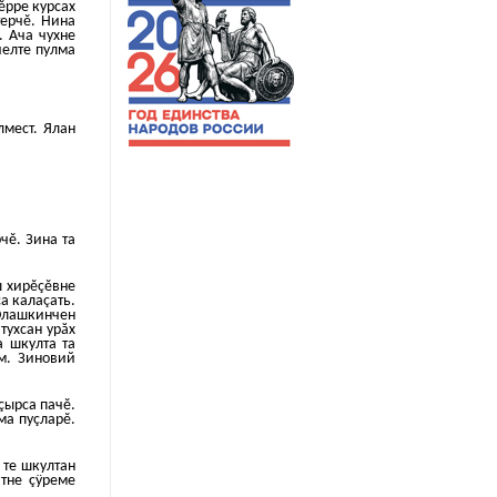
пĕрре курсах
терчĕ. Нина
. Ача чухне
иелте пулма
лмест. Ялан
чĕ. Зина та
ш хирĕçĕвне
а калаçать.
 Юлашкинчен
тухсан урăх
а шкулта та
ем. Зиновий
çырса пачĕ.
ма пуçларĕ.
 те шкултан
атне çÿреме