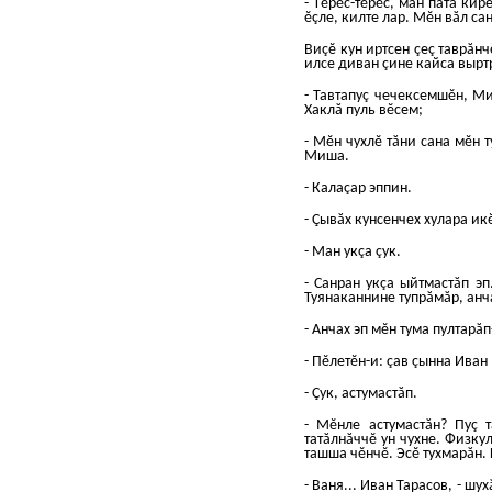
- Тĕрĕс-тĕрĕс, ман пата ки
ĕçле, килте лар. Мĕн вăл сан
Виçĕ кун иртсен çеç таврăн
илсе диван çине кайса вырт
- Тавтапуç чечексемшĕн, Ми
Хаклă пуль вĕсем;
- Мĕн чухлĕ тăни сана мĕн 
Миша.
- Калаçар эппин.
- Çывăх кунсенчех хулара ик
- Ман укçа çук.
- Санран укçа ыйтмастăп эп
Туянаканнине тупрăмăр, анча
- Анчах эп мĕн тума пултарă
- Пĕлетĕн-и: çав çынна Иван
- Çук, астумастăп.
- Мĕнле астумастăн? Пуç т
татăлнăччĕ ун чухне. Физку
ташша чĕнчĕ. Эсĕ тухмарăн. 
- Ваня... Иван Тарасов, - шу