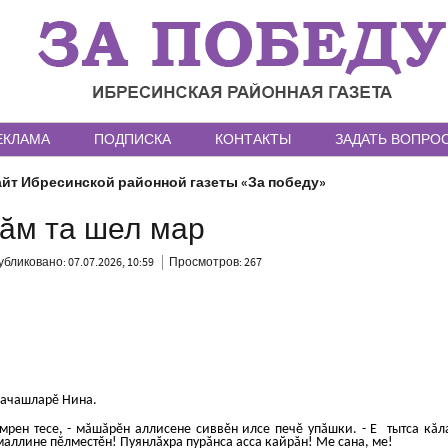
ЕКЛАМА
ПОДПИСКА
КОНТАКТЫ
ЗАДАТЬ ВОПРО
йт Ибресинской районной газеты «За победу»
ăм та шел мар
бликовано: 07.07.2026, 10:59
Просмотров: 267
 ачашларĕ Нина.
ĕмрен тесе, - мăшăрĕн аллисене сиввĕн илсе печĕ упăшки. - Е
тытса кăл
умаллине пĕлместĕн! Пуянлăхра пурăнса асса кайрăн! Ме сана, ме!