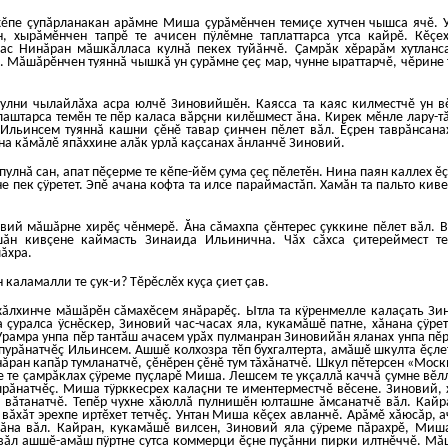
ĕпе çупăрланакан арăмне Миша çурăмĕнчен темиçе хутчен чышса ячĕ. 
, хырăмĕнчен тапрĕ те ачисен пÿлĕмне таплаттарса утса кайрĕ. Кĕçе
сас Нинăран мăшкăлласа кулнă пекех туйăнчĕ. Çамрăк хĕрарăм хутланс
. Мăшăрĕнчен туяннă чышкă ун çурăмне çеç мар, чунне ыраттарчĕ, чĕрине 
улни чылайлăха асра юлчĕ Зиновийшĕн. Каясса та каяс килместчĕ ун в
штарса темĕн те пĕр каласа вăрçни килĕшмест ăна. Кирек мĕнле лару-тă
Ильинсем туяннă кашни çĕнĕ тавар çинчен пĕлет вăл. Ĕçрен таврăнсан
ина кăмăлĕ япăххине алăк урлă каçсанах ăнланчĕ Зиновий.
пулнă сан, апат пĕçерме те кĕпе-йĕм çума çеç пĕлетĕн. Нина паян каллех ĕ
е пек çÿретет. Эпĕ ачана кофта та илсе параймастăп. Хамăн та пальто кив
овий мăшăрне хирĕç чĕнмерĕ. Ăна сăмахпа çĕнтерес çуккине пĕлет вăл. 
ăн кивçене каймасть Зинаида Ильинична. Чăх сăхса çитереймест те
ăхра.
 каламалли те çук-и? Тĕрĕслĕх куçа çиет çав.
хăлхинче мăшăрĕн сăмахĕсем янăрарĕç. Ытла та кÿренмелле калаçать З
а çуралса ÿснĕскер, Зиновий час-часах яла, кукамăшĕ патне, хăнана çÿрет
рамра унпа пĕр тантăш ачасем урăх пулманран Зиновийăн яланах унпа пĕ
 пурăнатчĕç Ильинсем. Ашшĕ колхозра тĕп бухгалтерта, амăшĕ шкулта ĕçл
нăран капăр тумланатчĕ, çĕнĕрен çĕнĕ тум тăхăнатчĕ. Шкул пĕтерсен «Моск
е те çамрăклах çÿреме пуçларĕ Миша. Лешсем те укçаллă каччă çумне вĕл
рăнатчĕç. Миша тÿрккесрех калаçни те иментерместчĕ вĕсене. Зиновий, 
а вăтанатчĕ. Тепĕр чухне хăюллă пулнишĕн юлташне ăмсанатчĕ вăл. Кай
ăхăт эрехпе иртĕхет тетчĕç. Унтан Миша кĕçех авланчĕ. Арăмĕ хăюсăр, а
ăна вăл. Кайран, кукамăшĕ вилсен, Зиновий яла çÿреме пăрахрĕ, Миш
 вăл ашшĕ-амăш пÿртне сутса коммерци ĕçне пуçăнни пирки илтнĕччĕ. Мă