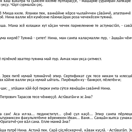
рек хăш вăхăтра та çынсем килме пултараççĕ, - мăшăрне çурăмран лăпкарĕ
 укçу. Чăрт сурмалăх çеç.
чĕ Миша киле. Яланхи пек, ваннăйне кĕрсе чылайччен çăвăнчĕ, апатланчĕ 
рĕ. Нина валли хĕл кунĕсене пăхмасăрах роза чечекĕсем туяннă.
ша. Мана эсĕ юлашки хут хăçан чечек парнеленине те астумастăп, - савă
тума кирлĕ?
Туяннă - çитет! Нина, ман санпа калаçмалли пур, - ăшшăн чĕ
ĕ пÿлĕмлĕ хваттер туянма май пур. Анчах ман укçа çитмест.
. Эрех питĕ нумай туяннăччĕ эпир. Сертификат çук тесе никам та илесш
х хăйне валли укçа нумай ыйтать. Пирĕншĕн ку - банкрот, пĕлетĕн-и;
п-ши; _ упăшки хăй ĕçĕ пирки унпа сÿтсе явнăшăн савăнчĕ Нина.
 Петрович Тарасов тесе чĕннеççĕ. Астăватăн-и эс ăна?
а сан! Аса ил-ха... пединститут... çĕнĕ çул каçĕ... Эпир санпа пĕрле
льтурниксен факультетĕнче вĕренекен Иван... Ваня... Саншăн хыпса çунака
Юрататчĕ-çке вăл сана. Епле маннă ăна?
хăша путрĕ Нина. Астунă пек. Сарă çÿçлĕскерччĕ, кăвак куçлă. - Астăватăп. Э