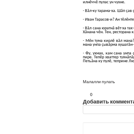
илнĕччĕ пулас ун чухне.
- Вăл-ку тарама-ха. Шăп çав ç
- Иван Тарасов-и? Ан тĕлĕнт
- Вăл сана юратнă вĕт-ха тах
Хăнана чĕн. Тен, ресторана 
- Мĕн тума кирлĕ вăл мана
мана унпа çывăрма хушатăн-
- Фу, ухмах, кам сана унпа
пире. Тепĕр хваттер туянăпă
Петьăна ку пулĕ, теприне Лю
Малалли пулать
0
Добавить коммент