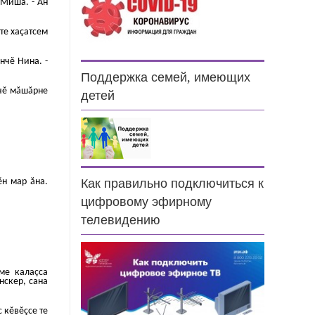
 Миша. - Ан
те хаçатсем
нчĕ Нина. -
Поддержка семей, имеющих
нчĕ мăшăрне
детей
ĕн мар ăна.
Как правильно подключиться к
цифровому эфирному
телевидению
шме калаçса
нскер, сана
с кĕвĕçсе те