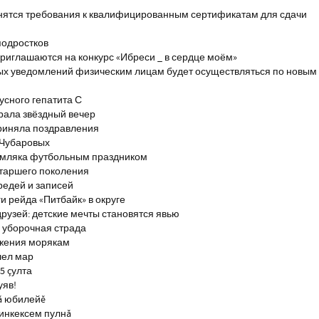
енятся требования к квалифицированным сертификатам для сдачи
подростков
риглашаются на конкурс «Ибреси _ в сердце моём»
ых уведомлений физическим лицам будет осуществляться по новым
сного гепатита С
брала звёздный вечер
риняла поздравления
 Чубаровых
емляка футбольным праздником
старшего поколения
редей и записей
и рейда «Питбайк» в округе
рузей: детские мечты становятся явью
 уборочная страда
ажения морякам
шел мар
5 çулта
уяв!
ă юбилейĕ
инкексем пулнă