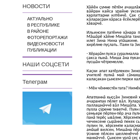
НОВОСТИ
Хăйĕн çумне пĕтĕм ачашлăх
вăйран кайса урайне ÿксен
харлаттарни илтĕнчĕ. Çак 
АКТУАЛЬНО
кăларасран хăраса ĕсĕклерĕ
хăварчĕ.
В РЕСПУБЛИКЕ
В РАЙОНЕ
Ильинсем патĕнче хăнара п
Мăшăрĕ хăйне Мишăпа танла
ФОТОРЕПОРТАЖИ
илет Зина Нина упăшкине. 
ВИДЕОНОВОСТИ
хирĕлме пуçлать. Паян та З
ПУБЛИКАЦИИ
- Хĕрарăм пулса çуралмалла 
çакса пынă. Миша ăна пукан
пусшăн чĕтремелле.
НАШИ СОЦСЕТИ
Каçхи апат хатĕрлекен Зин
учителĕ пулнă май сăмахш
калаçакан çынсем пирки хал
Телеграм
- Мĕн чĕнместĕн тата? Нимĕн
Апатланнă хыççăн Зиновий 
ачаранпах пĕлет вăл. Хулар
паллашнăччĕ вăл Мишăпа. У
пулла çÿреме тиветчĕ. Пуян
çемьере пĕртен-пĕр ача пул
панă терĕç ывăлне. Хĕрсемп
чечексене сырăннă пекех сы
пулин те, хĕрсемпе калаçм
амăшĕ вилсен, Мишăна пĕр в
ÿснине пĕлсен шелленĕччĕ 
маннăччĕ. Çынсем урлă çеç