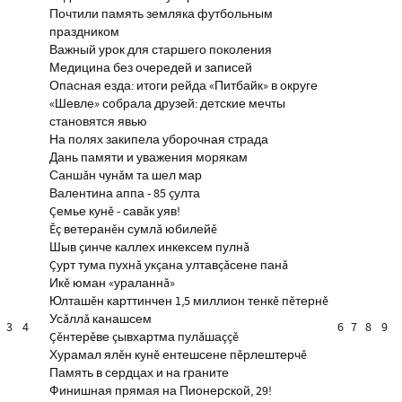
Почтили память земляка футбольным
праздником
Важный урок для старшего поколения
Медицина без очередей и записей
Опасная езда: итоги рейда «Питбайк» в округе
«Шевле» собрала друзей: детские мечты
становятся явью
На полях закипела уборочная страда
Дань памяти и уважения морякам
Саншăн чунăм та шел мар
Валентина аппа - 85 çулта
Çемье кунĕ - савăк уяв!
Ĕç ветеранĕн сумлă юбилейĕ
Шыв çинче каллех инкексем пулнă
Çурт тума пухнă укçана ултавçăсене панă
Икĕ юман «ураланнă»
Юлташĕн карттинчен 1,5 миллион тенкĕ пĕтернĕ
Усăллă канашсем
3
4
6
7
8
9
Çĕнтерĕве çывхартма пулăшаççĕ
Хурамал ялĕн кунĕ ентешсене пĕрлештерчĕ
Память в сердцах и на граните
Финишная прямая на Пионерской, 29!