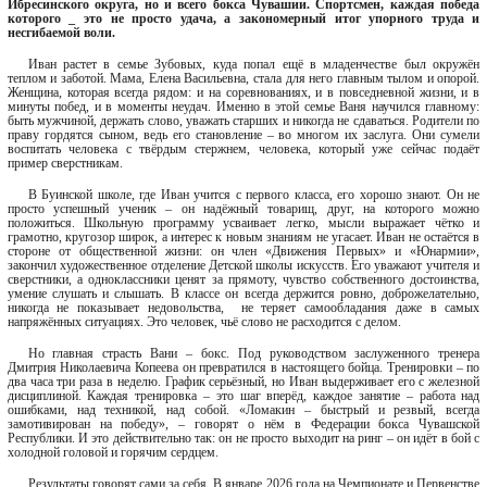
Ибресинского округа, но и всего бокса Чувашии. Спортсмен, каждая победа
которого
_
это не просто удача, а закономерный итог упорного труда и
несгибаемой воли.
Иван растет в семье Зубовых, куда попал ещё в младенчестве был окружён
теплом и заботой. Мама, Елена Васильевна, стала для него главным тылом и опорой.
Женщина, которая всегда рядом: и на соревнованиях, и в повседневной жизни, и в
минуты побед, и в моменты неудач. Именно в этой семье Ваня научился главному:
быть мужчиной, держать слово, уважать старших и никогда не сдаваться. Родители по
праву гордятся сыном, ведь его становление – во многом их заслуга. Они сумели
воспитать человека с твёрдым стержнем, человека, который уже сейчас подаёт
пример сверстникам.
В Буинской школе, где Иван учится с первого класса, его хорошо знают. Он не
просто успешный ученик – он надёжный товарищ, друг, на которого можно
положиться. Школьную программу усваивает легко, мысли выражает чётко и
грамотно, кругозор широк, а интерес к новым знаниям не угасает. Иван не остаётся в
стороне от общественной жизни: он член «Движения Первых» и «Юнармии»,
закончил художественное отделение Детской школы искусств. Его уважают учителя и
сверстники, а одноклассники ценят за прямоту, чувство собственного достоинства,
умение слушать и слышать. В классе он всегда держится ровно, доброжелательно,
никогда не показывает недовольства,
не теряет самообладания даже в самых
напряжённых ситуациях. Это человек, чьё слово не расходится с делом.
Но главная страсть Вани – бокс. Под руководством заслуженного тренера
Дмитрия Николаевича Копеева он превратился в настоящего бойца. Тренировки – по
два часа три раза в неделю. График серьёзный, но Иван выдерживает его с железной
дисциплиной. Каждая тренировка – это шаг вперёд, каждое занятие – работа над
ошибками, над техникой, над собой. «Ломакин – быстрый и резвый, всегда
замотивирован на победу», – говорят о нём в Федерации бокса Чувашской
Республики. И это действительно так: он не просто выходит на ринг – он идёт в бой с
холодной головой и горячим сердцем.
Результаты говорят сами за себя. В январе 2026 года на Чемпионате и Первенстве