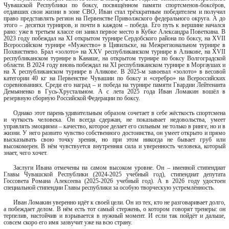
Чувашской Республики по боксу, посвящённом памяти спортсменов-боксёров,
отдавших свои жизни в зоне СВО, Иван стал трёхкратным победителем и получил
право представлять регион на Первенстве Приволжского федерального округа. А до
этого – десятки турниров, и почти в каждом – победа. Его путь к вершине начался
рано: уже в третьем классе он занял первое место в Кубке Александра Поветкина. В
2023 году побеждал на XI открытом турнире Сердобского района по боксу, на XVII
Всероссийском турнире «Мужество» в Цивильске, на Межрегиональном турнире в
Похвистнево. Брал «золото» на XXV республиканском турнире в Аликове, на XVII
республиканском турнире в Канаше, на открытом турнире по боксу Волгоградской
области. В 2024 году вновь побеждал на XI республиканском турнире в Моргаушах и
на X республиканском турнире в Аликове. В 2025-м завоевал «золото» в весовой
категории 40 кг на Первенстве Чувашии по боксу и «серебро» на Всероссийских
соревнованиях. Среди его наград – и победа на турнире памяти Гвардии Лейтенанта
Демьяненко в Гусь-Хрустальном. А с лета 2025 года Иван Ломакин вошёл в
резервную сборную Российской Федерации по боксу.
Однако этот парень удивительным образом сочетает в себе жёсткость спортсмена
и чуткость человека. Он всегда сдержан, не показывает недовольства, умеет
управлять эмоциями – качество, которое делает его сильным не только в ринге, но и в
жизни. У него развито чувство собственного достоинства, он умеет открыто и прямо
высказывать свою точку зрения, но при этом никогда не бывает груб или
высокомерен. В нём чувствуется внутренняя сила и уверенность человека, который
знает, чего хочет.
Заслуги Ивана отмечены на самом высоком уровне. Он – именной стипендиат
Главы Чувашской Республики (2024-2025 учебный год), стипендиат депутата
Госсовета Романа Алексеева (2025-2026 учебный год). А в 2026 году удостоен
специальной стипендии Главы республики за особую творческую устремлённость.
Иван Ломакин уверенно идёт к своей цели. Он из тех, кто не разговаривает долго,
а побеждает делом. В нём есть тот самый стержень, о котором говорят тренеры: он
терпелив, настойчив и взрывается в нужный момент. И если так пойдёт и дальше,
совсем скоро его имя зазвучит уже на всю страну.