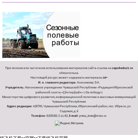
При полном или частичном использовании материалов сайта ссылка на
zapobedu21.ru
обязательна.
Настоящий ресурс может содержать материалы
18+
И. о. главного редактора:
Анисимова Э.А.
Учредитель:
Автономное учреждение Чувашской Республики «Редакция Ибресинской
районной газеты «Ҫӗнтерӳшӗн» («За победу»)
Министерства цифрового развития, информационной политики и массовых коммуникаций
Чувашской Республики
Адрес редакции:
429700, Чувашская Республика, Ибресинский район, пос. Ибреси, ул.
Садовая, д. 6
Телефон:
8(83538) 2-11-92,
E-mail:
press_ibres@rchuv.ru