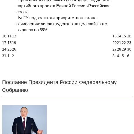
Герои полей берут высоту благодаря поддержке
партийного проекта Единой России «Российское
село»
ЧувГУ подвел итоги приоритетного этапа
зачисления: число студентов по целевой квоте
выросло на 55%
10
11
12
13
14
15
16
17
18
19
20
21
22
23
24
25
26
27
28
29
30
31
1
2
3
4
5
6
Послание Президента России Федеральному
Собранию