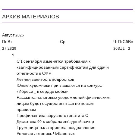
АРХИВ МАТЕРИАЛОВ
Август
2026
Пн
Вт
Ср
Чт
Пт
Сб
Вс
27
28
29
30
31
1
2
5
С 1 сентября изменятся требования к
квалифицированным сертификатам для сдачи
отчётности в СФР
Летняя занятость подростков
Юные художники приглашаются на конкурс
«Ибреси _ в сердце моём»
Рассылка налоговых уведомлений физическим
лицам будет осуществляться по новым
правилам
Профилактика вирусного гепатита С
Дискотека 90-х собрала звёздный вечер
Труженица тыла приняла поздравления
Родовая летопись Чубаровых