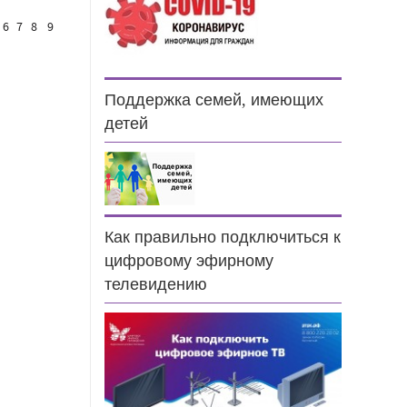
6
7
8
9
Поддержка семей, имеющих
детей
Как правильно подключиться к
цифровому эфирному
телевидению
н