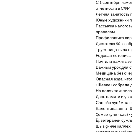
С 1 сентября изм
отчётности в СФР
Летняя занятость 
Юные художники п
Рассылка налогов
правилам
Профилактика виру
Дискотека 90-х со
Труженица тыла п
Родовая летопись
Почтили память з
Важный урок для 
Медицина без оче
Опасная езда: итог
«Шевле» собрала д
На полях закипела
Дань памяти и ув
Саншăн чунăм та 
Валентина аппа - 8
Çемье кунĕ - савăк 
Ĕç ветеранĕн сумл
Шыв çинче каллех 