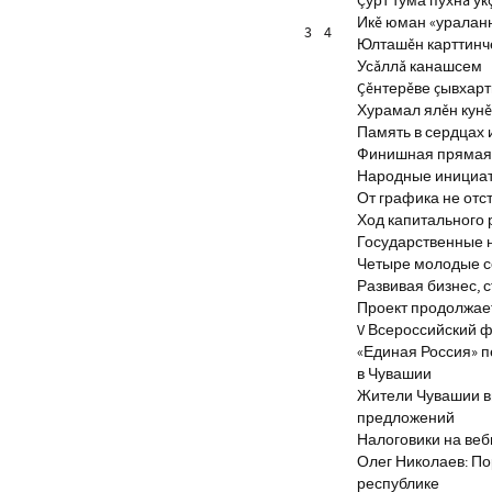
Çурт тума пухнă ук
Икĕ юман «уралан
3
4
Юлташĕн карттинче
Усăллă канашсем
Çĕнтерĕве çывхар
Хурамал ялĕн кун
Память в сердцах 
Финишная прямая 
Народные инициа
От графика не отс
Ход капитального 
Государственные 
Четыре молодые с
Развивая бизнес, 
Проект продолжае
V Всероссийский ф
«Единая Россия» 
в Чувашии
Жители Чувашии вн
предложений
Налоговики на веб
Олег Николаев: По
республике