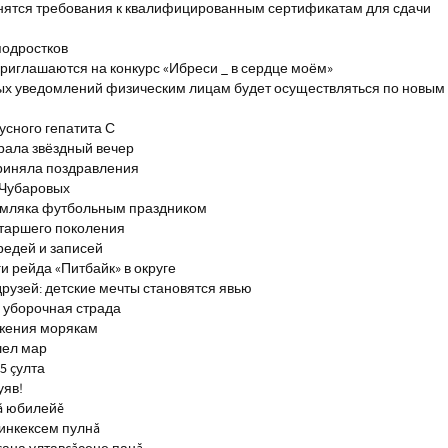
енятся требования к квалифицированным сертификатам для сдачи
подростков
риглашаются на конкурс «Ибреси _ в сердце моём»
ых уведомлений физическим лицам будет осуществляться по новым
сного гепатита С
брала звёздный вечер
риняла поздравления
 Чубаровых
емляка футбольным праздником
старшего поколения
редей и записей
и рейда «Питбайк» в округе
рузей: детские мечты становятся явью
 уборочная страда
ажения морякам
шел мар
5 çулта
уяв!
ă юбилейĕ
инкексем пулнă