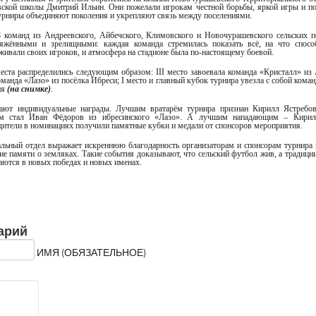
ской школы Дмитрий Ильин. Они пожелали игрокам честной борьбы, яркой игры и п
турниры объединяют поколения и укрепляют связь между поселениями.
8 команд из Андреевского, Айбечского, Климовского и Новочурашевского сельских п
яжёнными и зрелищными: каждая команда стремилась показать всё, на что способ
живали своих игроков, и атмосфера на стадионе была по-настоящему боевой.
ста распределились следующим образом: III место завоевала команда «Кристалл» из
команда «Лазо» из посёлка Ибреси; I место и главный кубок турнира увезла с собой кома
ия
(на снимке)
.
ают индивидуальные награды. Лучшим вратарём турнира признан Кирилл Ястребо
м стал Иван Фёдоров из ибресинского «Лазо». А лучшим нападающим – Кирил
дители в номинациях получили памятные кубки и медали от спонсоров мероприятия.
льный отдел выражает искреннюю благодарность организаторам и спонсорам турнира 
ие памяти о земляках. Такие события доказывают, что сельский футбол жив, а традици
ются в новых победах и новых именах.
арий
ИМЯ (ОБЯЗАТЕЛЬНОЕ)