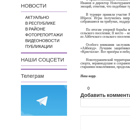
Иванов и директор Новочурашев
НОВОСТИ
эмоций, отметив, что подобные 
В турнире приняли участие 
АКТУАЛЬНО
Ибреси. Игры получились напр
собравшиеся на трибунах, поддер
В РЕСПУБЛИКЕ
В РАЙОНЕ
По итогам упорной борьбы ме
сельского поселения; II место – 
ФОТОРЕПОРТАЖИ
из Айбечского сельского поселен
ВИДЕОНОВОСТИ
Особого внимания заслужив
ПУБЛИКАЦИИ
«Айбевуд». Лучшим защитнико
«Кристалла». Все призёры и побе
НАШИ СОЦСЕТИ
Новочурашевский территориа
спорта, неравнодушие и сохранен
старшими поколениями, продолжа
Телеграм
Наш корр.
0
Добавить коммент