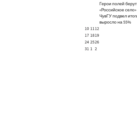
Герои полей берут
«Российское село»
ЧувГУ подвел итог
выросло на 55%
10
11
12
17
18
19
24
25
26
31
1
2