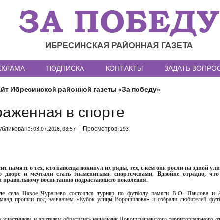
ЕКЛАМА
ПОДПИСКА
КОНТАКТЫ
ЗАДАТЬ ВОПРО
йт Ибресинской районной газеты «За победу»
раженная в спорте
бликовано: 03.07.2026, 08:57
Просмотров: 293
т память о тех, кто навсегда покинул их ряды, тех, с кем они росли на одной ули
о дворе и мечтали стать знаменитыми спортсменами. Вдвойне отрадно, что
 и правильному воспитанию подрастающего поколения.
ле села Новое Чурашево состоялся турнир по футболу памяти В.О. Павлова и А
оманд прошли под названием «Кубок улицы Ворошилова» и собрали любителей футб
 участникам и зрителям обратились начальник Новочурашевского территориального о