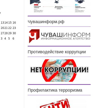
е
Чувашинформ.рф
13
14
15
16
20
21
22
23
27
28
29
30
3
4
5
6
Противодействие коррупции
Профилактика терроризма