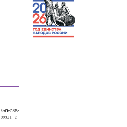
Чт
Пт
Сб
Вс
30
31
1
2