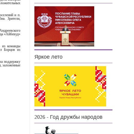
оложительных
оселений и п.
на. Зрители,
 Андреевского
нда «Айбевуд»
в из команды
л Борцов из
Яркое лето
за поддержку
и, заложенные
2026 - Год дружбы народов