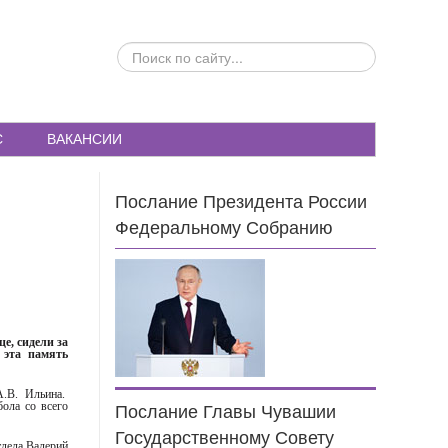
ПОИСК
ПО
САЙТУ...
С
ВАКАНСИИ
Послание Президента России
Федеральному Собранию
це, сидели за
 эта память
.В. Ильина.
ола со всего
Послание Главы Чувашии
Государственному Совету
тдела Валерий