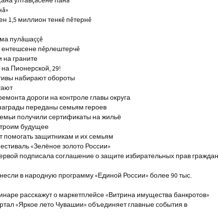
çана ултавçăсене панă
нă»
н 1,5 миллион тенкĕ пĕтернĕ
тма пулăшаççĕ
ĕ ентешсене пĕрлештерчĕ
и на граните
на Пионерской, 29!
тивы набирают обороты
тают
ремонта дороги на контроле главы округа
награды переданы семьям героев
емьи получили сертификаты на жильё
строим будущее
т помогать защитникам и их семьям
естиваль «Зелёное золото России»
первой подписала соглашение о защите избирательных прав гражда
если в народную программу «Единой России» более 90 тыс.
инаре расскажут о маркетплейсе «Витрина имущества банкротов»
ртал «Яркое лето Чувашии» объединяет главные события в