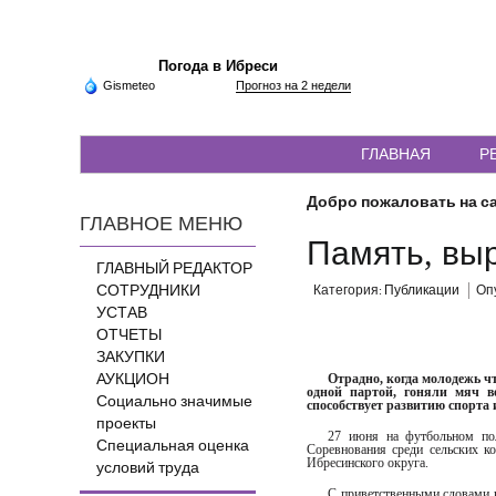
Погода в Ибреси
Gismeteo
Прогноз на 2 недели
ГЛАВНАЯ
Р
Добро пожаловать на са
ГЛАВНОЕ МЕНЮ
Память, вы
ГЛАВНЫЙ РЕДАКТОР
СОТРУДНИКИ
Категория:
Публикации
Опу
УСТАВ
ОТЧЕТЫ
ЗАКУПКИ
АУКЦИОН
Отрадно, когда молодежь чти
одной партой, гоняли мяч в
Социально значимые
способствует развитию спорта
проекты
27 июня на футбольном по
Специальная оценка
Соревнования среди сельских к
Ибресинского округа.
условий труда
С приветственными словами к