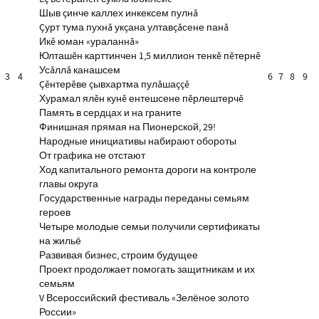
Шыв çинче каллех инкексем пулнă
Çурт тума пухнă укçана ултавçăсене панă
Икĕ юман «ураланнă»
Юлташĕн карттинчен 1,5 миллион тенкĕ пĕтернĕ
Усăллă канашсем
3
4
6
7
8
9
Çĕнтерĕве çывхартма пулăшаççĕ
Хурамал ялĕн кунĕ ентешсене пĕрлештерчĕ
Память в сердцах и на граните
Финишная прямая на Пионерской, 29!
Народные инициативы набирают обороты
От графика не отстают
Ход капитального ремонта дороги на контроле
главы округа
Государственные награды переданы семьям
героев
Четыре молодые семьи получили сертификаты
на жильё
Развивая бизнес, строим будущее
Проект продолжает помогать защитникам и их
семьям
V Всероссийский фестиваль «Зелёное золото
России»