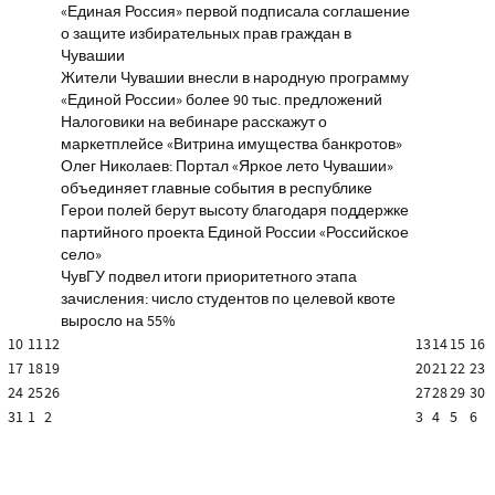
«Единая Россия» первой подписала соглашение
о защите избирательных прав граждан в
Чувашии
Жители Чувашии внесли в народную программу
«Единой России» более 90 тыс. предложений
Налоговики на вебинаре расскажут о
маркетплейсе «Витрина имущества банкротов»
Олег Николаев: Портал «Яркое лето Чувашии»
объединяет главные события в республике
Герои полей берут высоту благодаря поддержке
партийного проекта Единой России «Российское
село»
ЧувГУ подвел итоги приоритетного этапа
зачисления: число студентов по целевой квоте
выросло на 55%
10
11
12
13
14
15
16
17
18
19
20
21
22
23
24
25
26
27
28
29
30
31
1
2
3
4
5
6