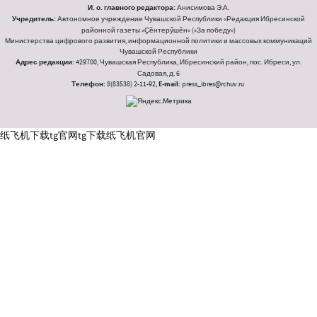
И. о. главного редактора:
Анисимова Э.А.
Учредитель:
Автономное учреждение Чувашской Республики «Редакция Ибресинской
районной газеты «Ҫӗнтерӳшӗн» («За победу»)
Министерства цифрового развития, информационной политики и массовых коммуникаций
Чувашской Республики
Адрес редакции:
429700, Чувашская Республика, Ибресинский район, пос. Ибреси, ул.
Садовая, д. 6
Телефон:
8(83538) 2-11-92,
E-mail:
press_ibres@rchuv.ru
纸飞机下载
tg官网
tg下载
纸飞机官网