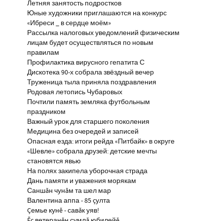
Летняя занятость подростков
Юные художники приглашаются на конкурс
«Ибреси _ в сердце моём»
Рассылка налоговых уведомлений физическим
лицам будет осуществляться по новым
правилам
Профилактика вирусного гепатита С
Дискотека 90-х собрала звёздный вечер
Труженица тыла приняла поздравления
Родовая летопись Чубаровых
Почтили память земляка футбольным
праздником
Важный урок для старшего поколения
Медицина без очередей и записей
Опасная езда: итоги рейда «Питбайк» в округе
«Шевле» собрала друзей: детские мечты
становятся явью
На полях закипела уборочная страда
Дань памяти и уважения морякам
Саншăн чунăм та шел мар
Валентина аппа - 85 çулта
Çемье кунĕ - савăк уяв!
Ĕç ветеранĕн сумлă юбилейĕ