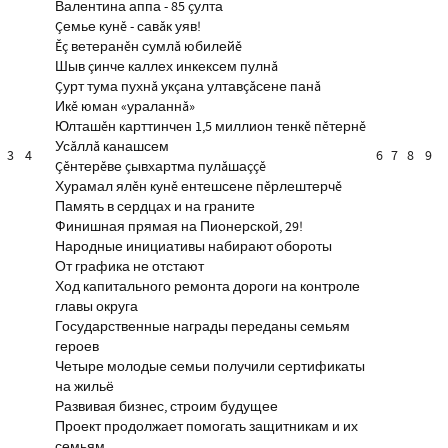
Валентина аппа - 85 çулта
Çемье кунĕ - савăк уяв!
Ĕç ветеранĕн сумлă юбилейĕ
Шыв çинче каллех инкексем пулнă
Çурт тума пухнă укçана ултавçăсене панă
Икĕ юман «ураланнă»
Юлташĕн карттинчен 1,5 миллион тенкĕ пĕтернĕ
Усăллă канашсем
3
4
6
7
8
9
Çĕнтерĕве çывхартма пулăшаççĕ
Хурамал ялĕн кунĕ ентешсене пĕрлештерчĕ
Память в сердцах и на граните
Финишная прямая на Пионерской, 29!
Народные инициативы набирают обороты
От графика не отстают
Ход капитального ремонта дороги на контроле
главы округа
Государственные награды переданы семьям
героев
Четыре молодые семьи получили сертификаты
на жильё
Развивая бизнес, строим будущее
Проект продолжает помогать защитникам и их
семьям