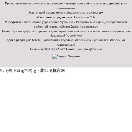
При полном или частичном использовании материалов сайта ссылка на
zapobedu21.ru
обязательна.
Настоящий ресурс может содержать материалы
18+
И. о. главного редактора:
Анисимова Э.А.
Учредитель:
Автономное учреждение Чувашской Республики «Редакция Ибресинской
районной газеты «Ҫӗнтерӳшӗн» («За победу»)
Министерства цифрового развития, информационной политики и массовых коммуникаций
Чувашской Республики
Адрес редакции:
429700, Чувашская Республика, Ибресинский район, пос. Ибреси, ул.
Садовая, д. 6
Телефон:
8(83538) 2-11-92,
E-mail:
press_ibres@rchuv.ru
纸飞机下载
tg官网
tg下载
纸飞机官网