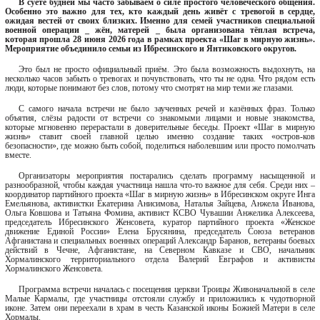
В суете будней мы часто забываем о силе простого человеческого общения.
Особенно это важно для тех, кто каждый день живёт с тревогой в сердце,
ожидая вестей от своих близких. Именно для семей участников специальной
военной операции
_
жён, матерей
_
была организована тёплая встреча,
которая прошла 28 июня 2026 года в рамках проекта «Шаг в мирную жизнь».
Мероприятие объединило семьи из Ибресинского и Янтиковского округов.
Это был не просто официальный приём. Это была возможность выдохнуть, на
несколько часов забыть о тревогах и почувствовать, что ты не одна. Что рядом есть
люди, которые понимают без слов, потому что смотрят на мир теми же глазами.
С самого начала встречи не было заученных речей и казённых фраз. Только
объятия, слёзы радости от встречи со знакомыми лицами и новые знакомства,
которые мгновенно перерастали в доверительные беседы. Проект «Шаг в мирную
жизнь» ставит своей главной целью именно создание таких «остров-ков
безопасности», где можно быть собой, поделиться наболевшим или просто помолчать
вместе.
Организаторы мероприятия постарались сделать программу насыщенной и
разнообразной, чтобы каждая участница нашла что-то важное для себя. Среди них –
координатор партийного проекта «Шаг в мирную жизнь» в Ибресинском округе Инга
Емельянова, активистки Екатерина Анисимова, Наталья Зайцева, Анжела Иванова,
Ольга Ковшова и Татьяна Фомина, активист КСВО Чувашии Анжелика Алексеева,
председатель Ибресинского Женсовета, куратор партийного проекта «Женское
движение Единой России» Елена Брусянина, председатель Союза ветеранов
Афганистана и специальных военных операций Александр Баранов, ветераны боевых
действий в Чечне, Афганистане, на Северном Кавказе и СВО, начальник
Хормалинского территориального отдела Валерий Евграфов и активисты
Хормалинского Женсовета.
Программа встречи началась с посещения церкви Троицы Живоначальной в селе
Малые Кармалы, где участницы отстояли службу и приложились к чудотворной
иконе. Затем они переехали в храм в честь Казанской иконы Божией Матери в селе
Хормалы.