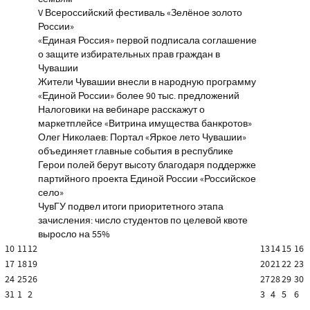
V Всероссийский фестиваль «Зелёное золото
России»
«Единая Россия» первой подписала соглашение
о защите избирательных прав граждан в
Чувашии
Жители Чувашии внесли в народную программу
«Единой России» более 90 тыс. предложений
Налоговики на вебинаре расскажут о
маркетплейсе «Витрина имущества банкротов»
Олег Николаев: Портал «Яркое лето Чувашии»
объединяет главные события в республике
Герои полей берут высоту благодаря поддержке
партийного проекта Единой России «Российское
село»
ЧувГУ подвел итоги приоритетного этапа
зачисления: число студентов по целевой квоте
выросло на 55%
10
11
12
13
14
15
16
17
18
19
20
21
22
23
24
25
26
27
28
29
30
31
1
2
3
4
5
6