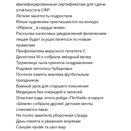
квалифицированным сертификатам для сдачи
отчётности в СФР
Летняя занятость подростков
Юные художники приглашаются на конкурс
«Ибреси _ в сердце моём»
Рассылка налоговых уведомлений физическим
лицам будет осуществляться по новым
правилам
Профилактика вирусного гепатита С
Дискотека 90-х собрала звёздный вечер
Труженица тыла приняла поздравления
Родовая летопись Чубаровых
Почтили память земляка футбольным
праздником
Важный урок для старшего поколения
Медицина без очередей и записей
Опасная езда: итоги рейда «Питбайк» в округе
«Шевле» собрала друзей: детские мечты
становятся явью
На полях закипела уборочная страда
Дань памяти и уважения морякам
Саншăн чунăм та шел мар