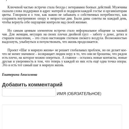
Ключевой частью встречи стала беседа с ветеранами боевых действий. Мужчины
сказали слова поддержки в адрес матерей и подарили каждой гостье и организаторам
цветы. Говорили и о том, как важно не забывать о собственных потребностях, как
сохранять внутреннюю опору в непростые дни. Были даны советы на каждый день,
чтобы вернуть себе ощущение контроля над своей жизнью.
Но самым ценным элементом встречи стало неформальное общение за чашкой
чая. Для женщин, несущих на своих плечах двойной груз – заботу о доме, детях и
старшем поколении, – это стало настоящим глотком свежего воздуха. Возможностью
выдохнуть, улыбнуться и почувствовать, что жизнь продолжается.
Проект «Шаг в мирную жизнь» не решает глобальных проблем, но он делает кое-
что не менее значимое – возвращает людям веру в то, что они не брошены, что рядом
есть плечо, на которое можно опереться. А главное – остались новые контакты, новые
друзья и уверенность в том, что теперь у каждой из них есть ещё одна точка опоры.
Это и есть тот самый шаг в мирную жизнь.
Екатерина Анисимова
Добавить комментарий
ИМЯ (ОБЯЗАТЕЛЬНОЕ)