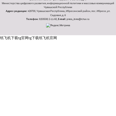
Министерства цифрового развития, информационной политики и массовых коммуникаций
Чувашской Республики
Адрес редакции:
429700, Чувашская Республика, Ибресинский район, пос. Ибреси, ул.
Садовая, д. 6
Телефон:
8(83538) 2-11-92,
E-mail:
press_ibres@rchuv.ru
纸飞机下载
tg官网
tg下载
纸飞机官网