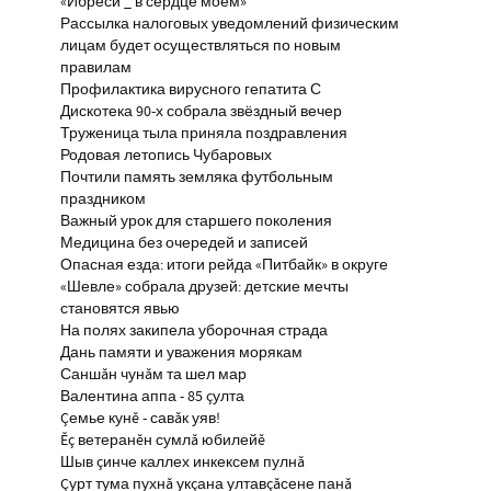
«Ибреси _ в сердце моём»
Рассылка налоговых уведомлений физическим
лицам будет осуществляться по новым
правилам
Профилактика вирусного гепатита С
Дискотека 90-х собрала звёздный вечер
Труженица тыла приняла поздравления
Родовая летопись Чубаровых
Почтили память земляка футбольным
праздником
Важный урок для старшего поколения
Медицина без очередей и записей
Опасная езда: итоги рейда «Питбайк» в округе
«Шевле» собрала друзей: детские мечты
становятся явью
На полях закипела уборочная страда
Дань памяти и уважения морякам
Саншăн чунăм та шел мар
Валентина аппа - 85 çулта
Çемье кунĕ - савăк уяв!
Ĕç ветеранĕн сумлă юбилейĕ
Шыв çинче каллех инкексем пулнă
Çурт тума пухнă укçана ултавçăсене панă