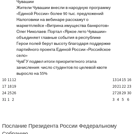
Чувашии
Жители Чувашии внесли в народную программу
«Единой России» более 90 тыс. предложений
Налоговики на вебинаре расскажут о
маркетплейсе «Витрина имущества банкротов»
Олег Николаев: Портал «Яркое лето Чувашии»
объединяет главные события в республике
Герои полей берут высоту благодаря поддержке
партийного проекта Единой России «Российское
село»
ЧувГУ подвел итоги приоритетного этапа
зачисления: число студентов по целевой квоте
выросло на 55%
10
11
12
13
14
15
16
17
18
19
20
21
22
23
24
25
26
27
28
29
30
31
1
2
3
4
5
6
Послание Президента России Федеральному
Собранию