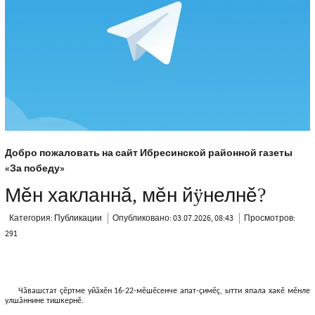
Добро пожаловать на сайт Ибресинской районной газеты
«За победу»
Мĕн хакланнă, мĕн йÿнелнĕ?
Категория:
Публикации
Опубликовано: 03.07.2026, 08:43
Просмотров:
291
Чăвашстат çĕртме уйăхĕн 16-22-мĕшĕсенче апат-çимĕç, ытти япала хакĕ мĕнле
улшăннине тишкернĕ.