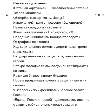
Икĕ юман «ураланнă»
Юлташĕн карттинчен 1,5 миллион тенкĕ пĕтернĕ
Усăллă канашсем
3
4
6
7
8
9
Çĕнтерĕве çывхартма пулăшаççĕ
Хурамал ялĕн кунĕ ентешсене пĕрлештерчĕ
Память в сердцах и на граните
Финишная прямая на Пионерской, 29!
Народные инициативы набирают обороты
От графика не отстают
Ход капитального ремонта дороги на контроле
главы округа
Государственные награды переданы семьям
героев
Четыре молодые семьи получили сертификаты
на жильё
Развивая бизнес, строим будущее
Проект продолжает помогать защитникам и их
семьям
V Всероссийский фестиваль «Зелёное золото
России»
«Единая Россия» первой подписала соглашение
о защите избирательных прав граждан в