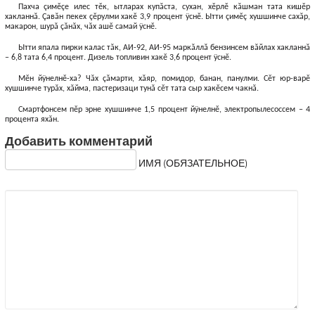
Пахча çимĕçе илес тĕк, ытларах купăста, сухан, хĕрлĕ кăшман тата кишĕр
хакланнă. Çавăн пекех çĕрулми хакĕ 3,9 процент ÿснĕ. Ытти çимĕç хушшинче сахăр,
макарон, шурă çăнăх, чăх ашĕ самай ÿснĕ.
Ытти япала пирки калас тăк, АИ-92, АИ-95 маркăллă бензинсем вăйлах хакланнă
– 6,8 тата 6,4 процент. Дизель топливин хакĕ 3,6 процент ÿснĕ.
Мĕн йÿнелнĕ-ха? Чăх çăмарти, хăяр, помидор, банан, панулми. Сĕт юр-варĕ
хушшинче турăх, хăйма, пастеризаци тунă сĕт тата сыр хакĕсем чакнă.
Смартфонсем пĕр эрне хушшинче 1,5 процент йÿнелнĕ, электропылесоссем – 4
процента яхăн.
Добавить комментарий
ИМЯ (ОБЯЗАТЕЛЬНОЕ)