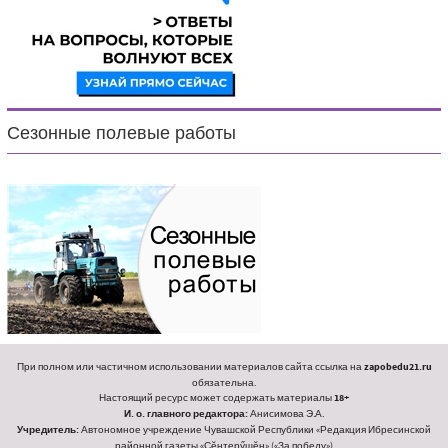
Сезонные полевые работы
При полном или частичном использовании материалов сайта ссылка на
zapobedu21.ru
обязательна.
Настоящий ресурс может содержать материалы
18+
И. о. главного редактора:
Анисимова Э.А.
Учредитель:
Автономное учреждение Чувашской Республики «Редакция Ибресинской
районной газеты «Ҫӗнтерӳшӗн» («За победу»)