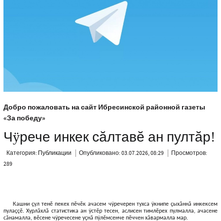
Добро пожаловать на сайт Ибресинской районной газеты
«За победу»
Чÿрече инкек сăлтавĕ ан пултăр!
Категория:
Публикации
Опубликовано: 03.07.2026, 08:29
Просмотров:
289
Кашни çул тенĕ пекех пĕчĕк ачасем чÿречерен тухса ÿкнипе çыхăннă инкексем
пулаççĕ. Хурлăхлă статистика ан ÿстĕр тесен, аслисен тимлĕрех пулмалла, ачасене
сăнамалла, вĕсене чÿречесене уçнă пÿлĕмсенче пĕччен хăвармалла мар.