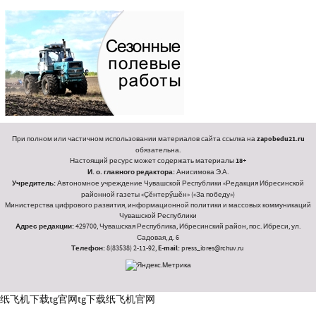
При полном или частичном использовании материалов сайта ссылка на
zapobedu21.ru
обязательна.
Настоящий ресурс может содержать материалы
18+
И. о. главного редактора:
Анисимова Э.А.
Учредитель:
Автономное учреждение Чувашской Республики «Редакция Ибресинской
районной газеты «Ҫӗнтерӳшӗн» («За победу»)
Министерства цифрового развития, информационной политики и массовых коммуникаций
Чувашской Республики
Адрес редакции:
429700, Чувашская Республика, Ибресинский район, пос. Ибреси, ул.
Садовая, д. 6
Телефон:
8(83538) 2-11-92,
E-mail:
press_ibres@rchuv.ru
纸飞机下载
tg官网
tg下载
纸飞机官网