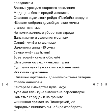
праздником
Важный урок для старшего поколения
Медицина без очередей и записей
Опасная езда: итоги рейда «Питбайк» в округе
«Шевле» собрала друзей: детские мечты
становятся явью
На полях закипела уборочная страда
Дань памяти и уважения морякам
Саншăн чунăм та шел мар
Валентина аппа - 85 çулта
Çемье кунĕ - савăк уяв!
Ĕç ветеранĕн сумлă юбилейĕ
Шыв çинче каллех инкексем пулнă
Çурт тума пухнă укçана ултавçăсене панă
Икĕ юман «ураланнă»
Юлташĕн карттинчен 1,5 миллион тенкĕ пĕтернĕ
Усăллă канашсем
3
4
6
7
8
9
Çĕнтерĕве çывхартма пулăшаççĕ
Хурамал ялĕн кунĕ ентешсене пĕрлештерчĕ
Память в сердцах и на граните
Финишная прямая на Пионерской, 29!
Народные инициативы набирают обороты