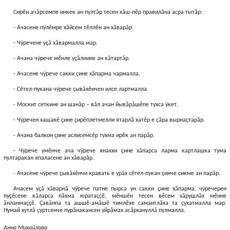
Сирĕн ачăрсемпе инкек ан пултăр тесен хăш-пĕр правилăна асра тытăр:
- Ачасене пÿлĕмре хăйсем тĕллĕн ан хăварăр.
- Чÿречене уçă хăвармалла мар.
- Ачана чÿрече мĕнле уçăлнине ан кăтартăр.
- Ачасене чÿрече сакки çине хăпарма чармалла.
- Сĕтел-пукана чÿрече çывăхĕнчен илсе лартмалла.
- Москит сеткине ан шанăр – вăл ачан йывăрăшĕпе тухса ÿкет.
- Чÿречен хашакĕ çине çирĕплетмелли ятарлă хатĕр е çăра вырнаçтарăр.
- Ачана балкон çине аслисемсĕр тухма ирĕк ан парăр.
- Чÿрече умĕнче ача чÿрече янаххи çине хăпарса ларма картлашка тума
пултаракан япаласене ан хăварăр.
- Ачасене чÿрече çывăхĕнчи кравать е урăх сĕтел-пукан çинче сикме ан парăр.
Ачасем уçă хăварнă чÿрече патне пырса ун сакки çине хăпарма, чÿречерен
пуçĕсене кăларса пăхма юратаççĕ, мĕншĕн тесен вĕсем хăрушлăх мĕнне
ăнланмаççĕ. Çавăнпа та ашшĕ-амăшĕ тимлĕхе самантлăха та çухатмалла мар.
Нумай хутлă çуртсенче пурăнакансен уйрăмах асăрхануллă пулмалла.
Анна Михайлова