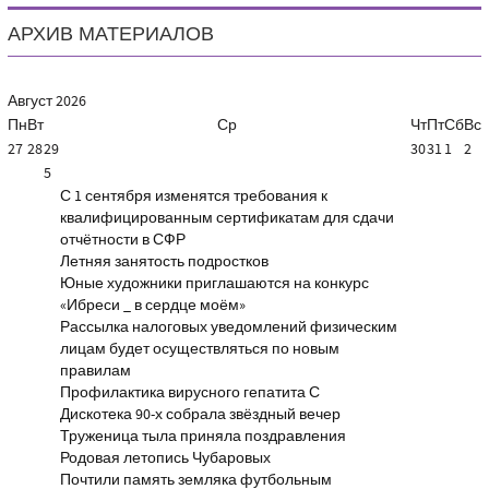
АРХИВ МАТЕРИАЛОВ
Август
2026
Пн
Вт
Ср
Чт
Пт
Сб
Вс
27
28
29
30
31
1
2
5
С 1 сентября изменятся требования к
квалифицированным сертификатам для сдачи
отчётности в СФР
Летняя занятость подростков
Юные художники приглашаются на конкурс
«Ибреси _ в сердце моём»
Рассылка налоговых уведомлений физическим
лицам будет осуществляться по новым
правилам
Профилактика вирусного гепатита С
Дискотека 90-х собрала звёздный вечер
Труженица тыла приняла поздравления
Родовая летопись Чубаровых
Почтили память земляка футбольным