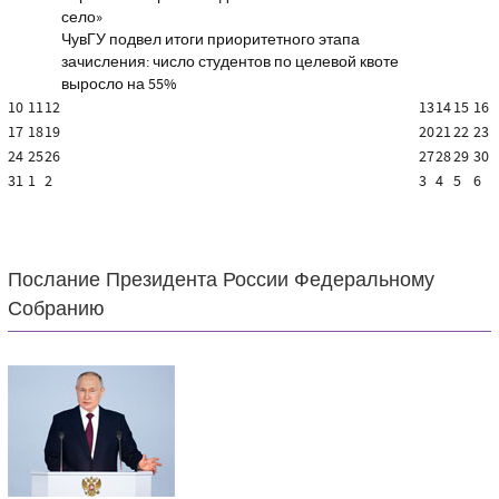
село»
ЧувГУ подвел итоги приоритетного этапа
зачисления: число студентов по целевой квоте
выросло на 55%
10
11
12
13
14
15
16
17
18
19
20
21
22
23
24
25
26
27
28
29
30
31
1
2
3
4
5
6
Послание Президента России Федеральному
Собранию