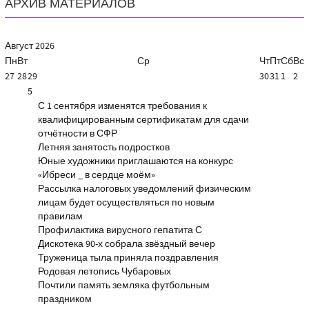
АРХИВ МАТЕРИАЛОВ
Август
2026
Пн
Вт
Ср
Чт
Пт
Сб
Вс
27
28
29
30
31
1
2
5
С 1 сентября изменятся требования к
квалифицированным сертификатам для сдачи
отчётности в СФР
Летняя занятость подростков
Юные художники приглашаются на конкурс
«Ибреси _ в сердце моём»
Рассылка налоговых уведомлений физическим
лицам будет осуществляться по новым
правилам
Профилактика вирусного гепатита С
Дискотека 90-х собрала звёздный вечер
Труженица тыла приняла поздравления
Родовая летопись Чубаровых
Почтили память земляка футбольным
праздником