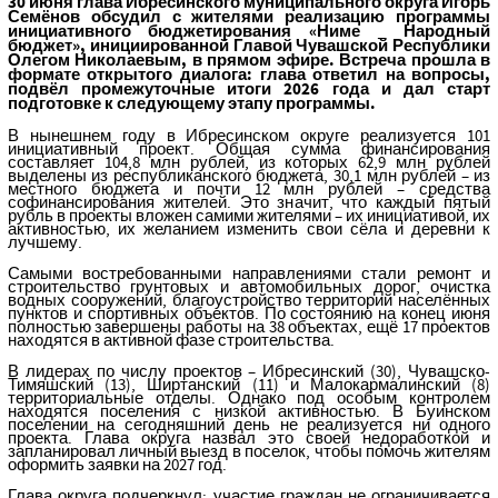
30 июня глава Ибресинского муниципального округа Игорь
Семёнов обсудил с жителями реализацию программы
инициативного бюджетирования «Ниме
Народный
_
бюджет», инициированной Главой Чувашской Республики
Олегом Николаевым, в прямом эфире. Встреча прошла в
формате открытого диалога: глава ответил на вопросы,
подвёл промежуточные итоги 2026 года и дал старт
подготовке к следующему этапу программы.
В нынешнем году в Ибресинском округе реализуется 101
инициативный проект. Общая сумма финансирования
составляет 104,8 млн рублей, из которых 62,9 млн рублей
выделены из республиканского бюджета, 30,1 млн рублей – из
местного бюджета и почти 12 млн рублей – средства
софинансирования жителей. Это значит, что каждый пятый
рубль в проекты вложен самими жителями – их инициативой, их
активностью, их желанием изменить свои сёла и деревни к
лучшему.
Самыми востребованными направлениями стали ремонт и
строительство грунтовых и автомобильных дорог, очистка
водных сооружений, благоустройство территорий населённых
пунктов и спортивных объектов. По состоянию на конец июня
полностью завершены работы на 38 объектах, ещё 17 проектов
находятся в активной фазе строительства.
В лидерах по числу проектов – Ибресинский (30), Чувашско-
Тимяшский (13), Ширтанский (11) и Малокармалинский (8)
территориальные отделы. Однако под особым контролем
находятся поселения с низкой активностью. В Буинском
поселении на сегодняшний день не реализуется ни одного
проекта. Глава округа назвал это своей недоработкой и
запланировал личный выезд в поселок, чтобы помочь жителям
оформить заявки на 2027 год.
Глава округа подчеркнул: участие граждан не ограничивается