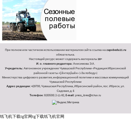
При полном или частичном использовании материалов сайта ссылка на
zapobedu21.ru
обязательна.
Настоящий ресурс может содержать материалы
18+
И. о. главного редактора:
Анисимова Э.А.
Учредитель:
Автономное учреждение Чувашской Республики «Редакция Ибресинской
районной газеты «Ҫӗнтерӳшӗн» («За победу»)
Министерства цифрового развития, информационной политики и массовых коммуникаций
Чувашской Республики
Адрес редакции:
429700, Чувашская Республика, Ибресинский район, пос. Ибреси, ул.
Садовая, д. 6
Телефон:
8(83538) 2-11-92,
E-mail:
press_ibres@rchuv.ru
纸飞机下载
tg官网
tg下载
纸飞机官网