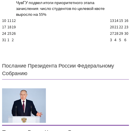
ЧувГУ подвел итоги приоритетного этапа
зачисления: число студентов по целевой квоте
выросло на 55%
10
11
12
13
14
15
16
17
18
19
20
21
22
23
24
25
26
27
28
29
30
31
1
2
3
4
5
6
Послание Президента России Федеральному
Собранию