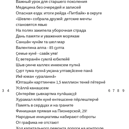
Важный урок для старшего поколения
Медицина без очередей и записей
Опасная езда: итоги рейда «Питбайк» в округе
«Шевле» собрала друзей: детские мечты
становятся явью
На полях закипела уборочная страда
Дань памяти и уважения морякам
Саншăн чунăм та шел мар
Валентина аппа - 85 çулта
Çемье кунĕ - савăк уяв!
Ĕç ветеранĕн сумлă юбилейĕ
Шыв çинче каллех инкексем пулнă
Çурт тума пухнă укçана ултавçăсене панă
Икĕ юман «ураланнă»
Юлташĕн карттинчен 1,5 миллион тенкĕ пĕтернĕ
Усăллă канашсем
3
4
6
7
8
9
Çĕнтерĕве çывхартма пулăшаççĕ
Хурамал ялĕн кунĕ ентешсене пĕрлештерчĕ
Память в сердцах и на граните
Финишная прямая на Пионерской, 29!
Народные инициативы набирают обороты
От графика не отстают
Ход капитального ремонта дороги на контроле