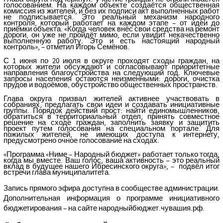
голосованием. На каждом объекте создаётся общественная
комиссия из жителей, и без их подписи акт выполненных работ
не подписывается. Это реальный механизм народного
контроля, который работает на каждом этапе – от идеи до
приёмки объекта. «Когда человек внёс свои средства на ремонт
дороги, он уже не пройдёт мимо, если увидит некачественно
выполненную работу. Это и есть настоящий народный
контроль», – отметил Игорь Семёнов.
С 1 июня по 20 июля в округе проходят сходы граждан, на
которых жители обсуждают и согласовывают приоритетные
направления благоустройства на следующий год. Ключевые
запросы населения остаются неизменными: дороги, очистка
прудов и водоёмов, обустройство общественных пространств.
Глава округа призвал жителей активнее участвовать в
собраниях, предлагать свои идеи и создавать инициативные
группы. Порядок действий прост: найти единомышленников,
обратиться в территориальный отдел, принять совместное
решение на сходе граждан, заполнить заявку и защитить
проект путем голосования на специальном портале. Для
пожилых жителей, не имеющих доступа к интернету,
предусмотрено очное голосование на сходах.
«Программа «Ниме – Народный бюджет» работает только тогда,
когда мы вместе. Ваш голос, ваша активность – это реальный
вклад в будущее нашего Ибресинского округа», –
подвёл итог
встречи глава муниципалитета.
Запись прямого эфира доступна в сообществе администрации.
Дополнительная информация о программе инициативного
бюджетирования – на сайте народныйбюджет.чувашия.рф.