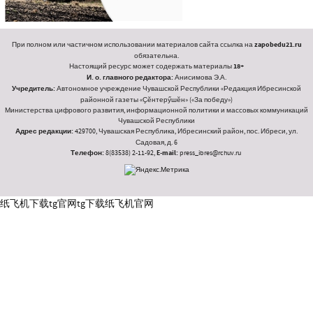
При полном или частичном использовании материалов сайта ссылка на
zapobedu21.ru
обязательна.
Настоящий ресурс может содержать материалы
18+
И. о. главного редактора:
Анисимова Э.А.
Учредитель:
Автономное учреждение Чувашской Республики «Редакция Ибресинской
районной газеты «Ҫӗнтерӳшӗн» («За победу»)
Министерства цифрового развития, информационной политики и массовых коммуникаций
Чувашской Республики
Адрес редакции:
429700, Чувашская Республика, Ибресинский район, пос. Ибреси, ул.
Садовая, д. 6
Телефон:
8(83538) 2-11-92,
E-mail:
press_ibres@rchuv.ru
纸飞机下载
tg官网
tg下载
纸飞机官网