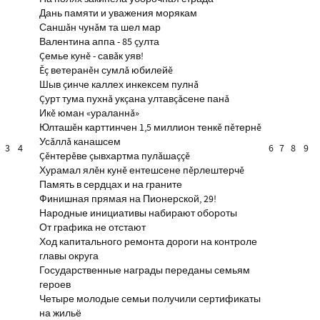
Дань памяти и уважения морякам
Саншăн чунăм та шел мар
Валентина аппа - 85 çулта
Çемье кунĕ - савăк уяв!
Ĕç ветеранĕн сумлă юбилейĕ
Шыв çинче каллех инкексем пулнă
Çурт тума пухнă укçана ултавçăсене панă
Икĕ юман «ураланнă»
Юлташĕн карттинчен 1,5 миллион тенкĕ пĕтернĕ
Усăллă канашсем
3
4
6
7
8
9
Çĕнтерĕве çывхартма пулăшаççĕ
Хурамал ялĕн кунĕ ентешсене пĕрлештерчĕ
Память в сердцах и на граните
Финишная прямая на Пионерской, 29!
Народные инициативы набирают обороты
От графика не отстают
Ход капитального ремонта дороги на контроле
главы округа
Государственные награды переданы семьям
героев
Четыре молодые семьи получили сертификаты
на жильё