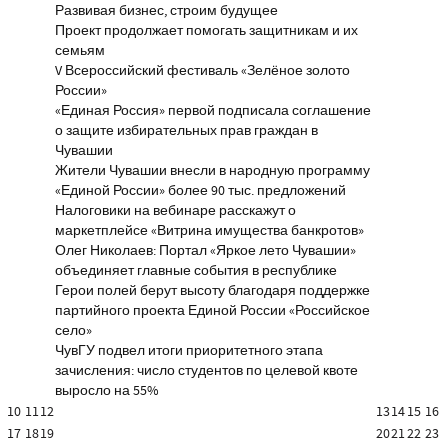
Развивая бизнес, строим будущее
Проект продолжает помогать защитникам и их
семьям
V Всероссийский фестиваль «Зелёное золото
России»
«Единая Россия» первой подписала соглашение
о защите избирательных прав граждан в
Чувашии
Жители Чувашии внесли в народную программу
«Единой России» более 90 тыс. предложений
Налоговики на вебинаре расскажут о
маркетплейсе «Витрина имущества банкротов»
Олег Николаев: Портал «Яркое лето Чувашии»
объединяет главные события в республике
Герои полей берут высоту благодаря поддержке
партийного проекта Единой России «Российское
село»
ЧувГУ подвел итоги приоритетного этапа
зачисления: число студентов по целевой квоте
выросло на 55%
10
11
12
13
14
15
16
17
18
19
20
21
22
23