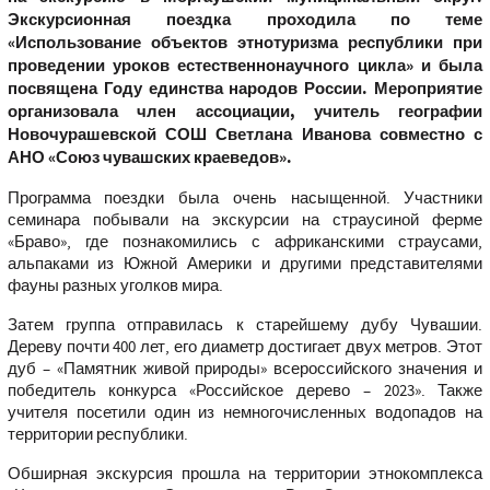
Экскурсионная поездка проходила по теме
«Использование объектов этнотуризма республики при
проведении уроков естественнонаучного цикла» и была
посвящена Году единства народов России. Мероприятие
организовала член ассоциации, учитель географии
Новочурашевской СОШ Светлана Иванова совместно с
АНО «Союз чувашских краеведов».
Программа поездки была очень насыщенной. Участники
семинара побывали на экскурсии на страусиной ферме
«Браво», где познакомились с африканскими страусами,
альпаками из Южной Америки и другими представителями
фауны разных уголков мира.
Затем группа отправилась к старейшему дубу Чувашии.
Дереву почти 400 лет, его диаметр достигает двух метров. Этот
дуб – «Памятник живой природы» всероссийского значения и
победитель конкурса «Российское дерево – 2023». Также
учителя посетили один из немногочисленных водопадов на
территории республики.
Обширная экскурсия прошла на территории этнокомплекса