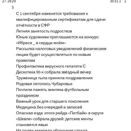
27
28
29
30
31
1
2
5
С 1 сентября изменятся требования к
квалифицированным сертификатам для сдачи
отчётности в СФР
Летняя занятость подростков
Юные художники приглашаются на конкурс
«Ибреси _ в сердце моём»
Рассылка налоговых уведомлений физическим
лицам будет осуществляться по новым
правилам
Профилактика вирусного гепатита С
Дискотека 90-х собрала звёздный вечер
Труженица тыла приняла поздравления
Родовая летопись Чубаровых
Почтили память земляка футбольным
праздником
Важный урок для старшего поколения
Медицина без очередей и записей
Опасная езда: итоги рейда «Питбайк» в округе
«Шевле» собрала друзей: детские мечты
становятся явью
На полях закипела уборочная страда