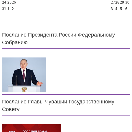
24
25
26
27
28
29
30
31
1
2
3
4
5
6
Послание Президента России Федеральному
Собранию
Послание Главы Чувашии Государственному
Совету