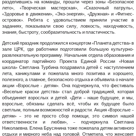
разделившись на команды, прошли через зоны «Безопасное
лето», «Творческая мастерская», «Сказочный патруль»,
«Здоровье в движении», «Эко-энергия», «Дружная» и «Фитнес-
островок». Ребята с удовольствием приняли участие в
заданиях, показывали свою силу, ловкость, находчивость,
знания, быстроту, сообразительность и пластичность.
Детский праздник продолжился концертом «Планета детства» в
зале ЦРК, где работники подготовили большую культурно-
развлекательную программу. Начальник отдела образования и
координатор партийного Проекта Единой России «Новая
школа» Светлана Турбина поздравила детей с наступлением
лета, каникулами и пожелала много позитива и хорошего,
полезного, а главное, безопасного отдыха и объявила о начале
акции «Взрослые - детям». Она подчеркнула, что фестиваль
«Веселые краски детства» стал доброй традицией, которая
объединяет взрослых и детей. «Дети – наше будущее, и мы,
взрослые, обязаны сделать всё, чтобы их будущее было
светлым, полным возможностей и радости. Акция «Взрослые –
детям» – это не просто сбор помощи, это символ нашей
ответственности и любви», – подчеркнула Светлана
Николаевна. Елена Брусянина тоже пожелала детям активного
отдыхи и мирного неба над головой. Отметила, что женсовет