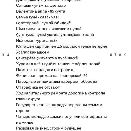
Саншăн чунăм та шел мар
Валентина аппа - 85 çулта
Çемье кунĕ - савăк уяв!
Ĕç ветеранĕн сумлă юбилейĕ
Шыв çинче каллех инкексем пулнă
Çурт тума пухнă укçана ултавçăсене панă
Икĕ юман «ураланнă»
Юлташĕн карттинчен 1,5 миллион тенкĕ пĕтернĕ
Усăллă канашсем
3
4
6
7
8
9
Çĕнтерĕве çывхартма пулăшаççĕ
Хурамал ялĕн кунĕ ентешсене пĕрлештерчĕ
Память в сердцах и на граните
Финишная прямая на Пионерской, 29!
Народные инициативы набирают обороты
От графика не отстают
Ход капитального ремонта дороги на контроле
главы округа
Государственные награды переданы семьям
героев
Четыре молодые семьи получили сертификаты
на жильё
Развивая бизнес, строим будущее