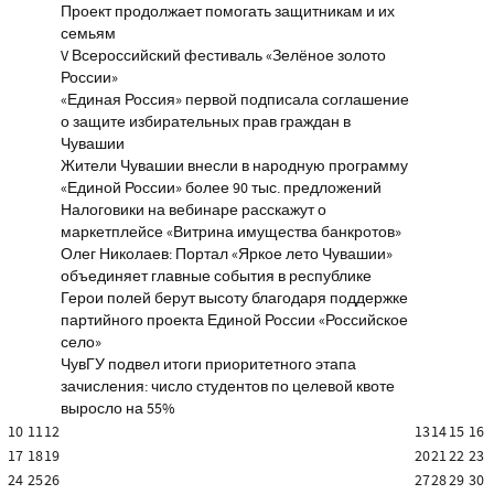
Проект продолжает помогать защитникам и их
семьям
V Всероссийский фестиваль «Зелёное золото
России»
«Единая Россия» первой подписала соглашение
о защите избирательных прав граждан в
Чувашии
Жители Чувашии внесли в народную программу
«Единой России» более 90 тыс. предложений
Налоговики на вебинаре расскажут о
маркетплейсе «Витрина имущества банкротов»
Олег Николаев: Портал «Яркое лето Чувашии»
объединяет главные события в республике
Герои полей берут высоту благодаря поддержке
партийного проекта Единой России «Российское
село»
ЧувГУ подвел итоги приоритетного этапа
зачисления: число студентов по целевой квоте
выросло на 55%
10
11
12
13
14
15
16
17
18
19
20
21
22
23
24
25
26
27
28
29
30