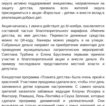
округа активно поддерживает инициативы, направленные на
защиту детства, призвала всех жителей округа
присоединиться к акции «Взрослые – детям» и внести вклад в
реализацию добрых дел.
Акция началась 1 июня и действует до 30 ноября, она является
составной частью благотворительного марафона «Именем
детства, во имя детства». Перевести денежные средства
можно по QR-коду, баннеры можно увидеть и на улицах.
Собранные деньги направят на приобретение инвентаря для
проведения муниципальных патриотических мероприятий.
Светлана Турбина и Елена Брусянина первыми приняли
участие в благотворительной акции и внесли деньги. Их
примеру последовали представители местной власти и
депутаты.
Концертная программа «Планета детства» была очень яркой и
красочной. Участники праздника сделали все, чтобы этот день
запомнился детям хорошим настроением. С самого начала
зрителей захватили забавные ведущие Клоуны Искорка и
Фантазер, Ромашка, Лень-Лентяйка и Скука Зеленая, которые
сделали программу динамичной и увлекательной. Они
вызывали не только искренний смех у юных зрителей, но и