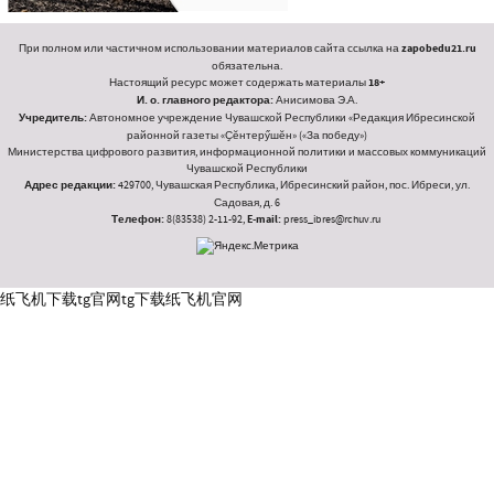
При полном или частичном использовании материалов сайта ссылка на
zapobedu21.ru
обязательна.
Настоящий ресурс может содержать материалы
18+
И. о. главного редактора:
Анисимова Э.А.
Учредитель:
Автономное учреждение Чувашской Республики «Редакция Ибресинской
районной газеты «Ҫӗнтерӳшӗн» («За победу»)
Министерства цифрового развития, информационной политики и массовых коммуникаций
Чувашской Республики
Адрес редакции:
429700, Чувашская Республика, Ибресинский район, пос. Ибреси, ул.
Садовая, д. 6
Телефон:
8(83538) 2-11-92,
E-mail:
press_ibres@rchuv.ru
纸飞机下载
tg官网
tg下载
纸飞机官网