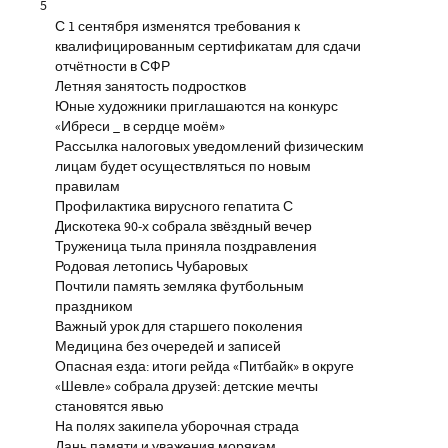
5
С 1 сентября изменятся требования к
квалифицированным сертификатам для сдачи
отчётности в СФР
Летняя занятость подростков
Юные художники приглашаются на конкурс
«Ибреси _ в сердце моём»
Рассылка налоговых уведомлений физическим
лицам будет осуществляться по новым
правилам
Профилактика вирусного гепатита С
Дискотека 90-х собрала звёздный вечер
Труженица тыла приняла поздравления
Родовая летопись Чубаровых
Почтили память земляка футбольным
праздником
Важный урок для старшего поколения
Медицина без очередей и записей
Опасная езда: итоги рейда «Питбайк» в округе
«Шевле» собрала друзей: детские мечты
становятся явью
На полях закипела уборочная страда
Дань памяти и уважения морякам