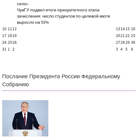
село»
ЧувГУ подвел итоги приоритетного этапа
зачисления: число студентов по целевой квоте
выросло на 55%
10
11
12
13
14
15
16
17
18
19
20
21
22
23
24
25
26
27
28
29
30
31
1
2
3
4
5
6
Послание Президента России Федеральному
Собранию