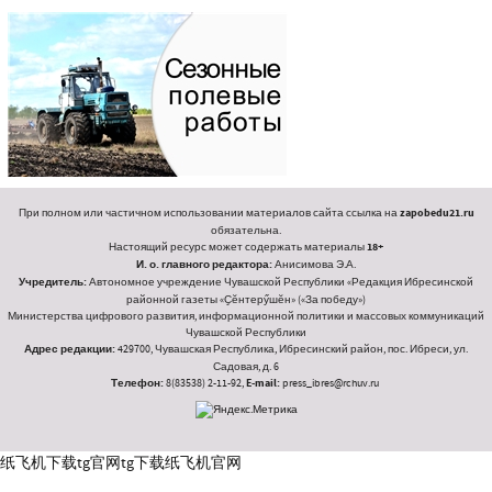
При полном или частичном использовании материалов сайта ссылка на
zapobedu21.ru
обязательна.
Настоящий ресурс может содержать материалы
18+
И. о. главного редактора:
Анисимова Э.А.
Учредитель:
Автономное учреждение Чувашской Республики «Редакция Ибресинской
районной газеты «Ҫӗнтерӳшӗн» («За победу»)
Министерства цифрового развития, информационной политики и массовых коммуникаций
Чувашской Республики
Адрес редакции:
429700, Чувашская Республика, Ибресинский район, пос. Ибреси, ул.
Садовая, д. 6
Телефон:
8(83538) 2-11-92,
E-mail:
press_ibres@rchuv.ru
纸飞机下载
tg官网
tg下载
纸飞机官网