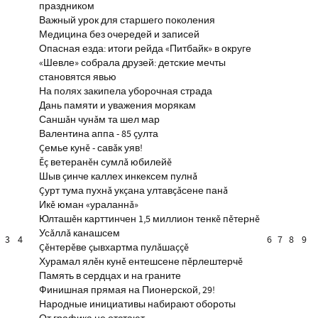
праздником
Важный урок для старшего поколения
Медицина без очередей и записей
Опасная езда: итоги рейда «Питбайк» в округе
«Шевле» собрала друзей: детские мечты
становятся явью
На полях закипела уборочная страда
Дань памяти и уважения морякам
Саншăн чунăм та шел мар
Валентина аппа - 85 çулта
Çемье кунĕ - савăк уяв!
Ĕç ветеранĕн сумлă юбилейĕ
Шыв çинче каллех инкексем пулнă
Çурт тума пухнă укçана ултавçăсене панă
Икĕ юман «ураланнă»
Юлташĕн карттинчен 1,5 миллион тенкĕ пĕтернĕ
Усăллă канашсем
3
4
6
7
8
9
Çĕнтерĕве çывхартма пулăшаççĕ
Хурамал ялĕн кунĕ ентешсене пĕрлештерчĕ
Память в сердцах и на граните
Финишная прямая на Пионерской, 29!
Народные инициативы набирают обороты