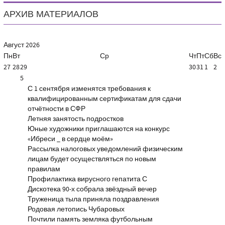
АРХИВ МАТЕРИАЛОВ
Август
2026
Пн
Вт
Ср
Чт
Пт
Сб
Вс
27
28
29
30
31
1
2
5
С 1 сентября изменятся требования к
квалифицированным сертификатам для сдачи
отчётности в СФР
Летняя занятость подростков
Юные художники приглашаются на конкурс
«Ибреси _ в сердце моём»
Рассылка налоговых уведомлений физическим
лицам будет осуществляться по новым
правилам
Профилактика вирусного гепатита С
Дискотека 90-х собрала звёздный вечер
Труженица тыла приняла поздравления
Родовая летопись Чубаровых
Почтили память земляка футбольным