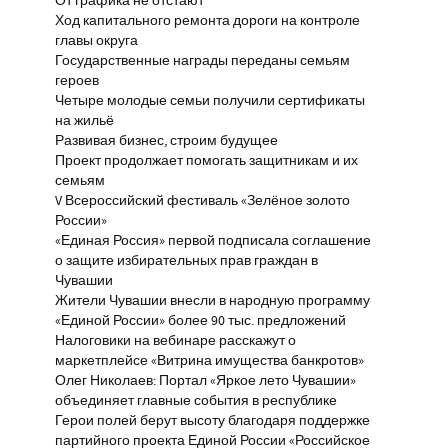
От графика не отстают
Ход капитального ремонта дороги на контроле
главы округа
Государственные награды переданы семьям
героев
Четыре молодые семьи получили сертификаты
на жильё
Развивая бизнес, строим будущее
Проект продолжает помогать защитникам и их
семьям
V Всероссийский фестиваль «Зелёное золото
России»
«Единая Россия» первой подписала соглашение
о защите избирательных прав граждан в
Чувашии
Жители Чувашии внесли в народную программу
«Единой России» более 90 тыс. предложений
Налоговики на вебинаре расскажут о
маркетплейсе «Витрина имущества банкротов»
Олег Николаев: Портал «Яркое лето Чувашии»
объединяет главные события в республике
Герои полей берут высоту благодаря поддержке
партийного проекта Единой России «Российское