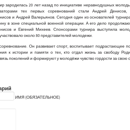
ир зародилась 20 лет назад по инициативе неравнодушных молод
изаторами тех первых соревнований стали Андрей Денисов,
нисов и Андрей Валерьянов. Сегодня один из основателей турнир
ину в зоне специальной военной операции. А его дело продолжа
енисов и Евгений Михеев. Спонсорами турнира выступила моло
 участвовало около 80 представителей молодежи.
 соревнование. Он развивает спорт, воспитывает подрастающее п
ния к истории и памяти о тех, кто отдал жизнь за свободу Род
язь поколений и формируют у молодёжи чувство гордости за свою с
арий
ИМЯ (ОБЯЗАТЕЛЬНОЕ)