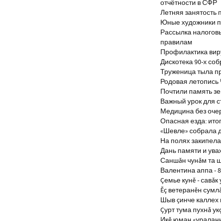
отчётности в СФР
Летняя занятость 
Юные художники п
Рассылка налогов
правилам
Профилактика виру
Дискотека 90-х со
Труженица тыла п
Родовая летопись
Почтили память з
Важный урок для 
Медицина без оче
Опасная езда: итог
«Шевле» собрала д
На полях закипела
Дань памяти и ув
Саншăн чунăм та 
Валентина аппа - 8
Çемье кунĕ - савăк 
Ĕç ветеранĕн сумл
Шыв çинче каллех 
Çурт тума пухнă ук
Икĕ юман «уралан