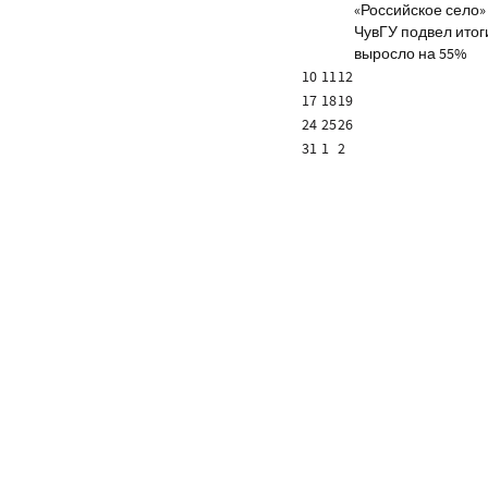
«Российское село»
ЧувГУ подвел итог
выросло на 55%
10
11
12
17
18
19
24
25
26
31
1
2