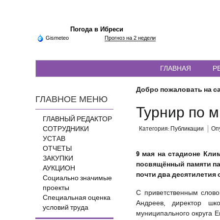
Погода в Ибреси
Gismeteo
Прогноз на 2 недели
ГЛАВНАЯ
Р
Добро пожаловать на са
ГЛАВНОЕ МЕНЮ
Турнир по 
ГЛАВНЫЙ РЕДАКТОР
СОТРУДНИКИ
Категория:
Публикации
Опу
УСТАВ
ОТЧЕТЫ
9 мая на стадионе Кли
ЗАКУПКИ
посвящённый памяти па
АУКЦИОН
почти два десятилетия 
Социально значимые
проекты
С приветственным слово
Специальная оценка
Андреев, директор шк
условий труда
муниципального округа Е