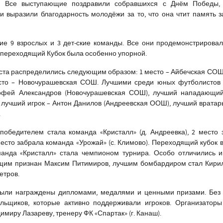
к. Все выступающие поздравили собравшихся с Днём Победы,
 и выразили благодарность молодёжи за то, что она чтит память 
ие 9 взрослых и 3 дет-ские команды. Все они продемонстрирова
а переходящий Кубок была особенно упорной.
ста распределились следующим образом: 1 место – Айбечская СОШ,
сто – Новочурашевская СОШ. Лучшими среди юных футболистов 
офей Александров (Новочурашевская СОШ), лучший нападающий
 лучший игрок – Антон Данилов (Андреевская ООШ), лучший вратар
.
победителем стала команда «Кристалл» (д. Андреевка), 2 место
 место забрала команда «Урожай» (с. Климово). Переходящий кубок в
манда «Кристалл» стала чемпионом турнира. Особо отличились 
щим признан Максим Питимиров, лучшим бомбардиром стал Кирил
етров.
ыли награждены дипломами, медалями и ценными призами. Без 
льщиков, которые активно поддерживали игроков. Организаторы
имиру Лазареву, тренеру ФК «Спартак» (г. Канаш).