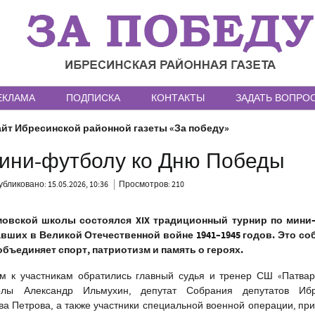
ЕКЛАМА
ПОДПИСКА
КОНТАКТЫ
ЗАДАТЬ ВОПРО
йт Ибресинской районной газеты «За победу»
мини-футболу ко Дню Победы
бликовано: 15.05.2026, 10:36
Просмотров: 210
мовской школы состоялся XIX традиционный турнир по мини
вших в Великой Отечественной войне 1941–1945 годов. Это со
объединяет спорт, патриотизм и память о героях.
м к участникам обратились главный судья и тренер СШ «Патвар
олы Александр Ильмухин, депутат Собрания депутатов Ибр
ва Петрова, а также участники специальной военной операции, пр