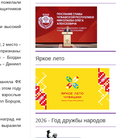
 пожелали
защитников
ли высокий
 2 место –
признаны:
 – Богдан
Яркое лето
ь – Даниил
 заняла ФК
 этом году
и взрослые
л Борцов,
наград не
2026 - Год дружбы народов
 выразили