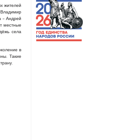
ых жителей
 Владимир
а – Андрей
ют местные
дёжь села
околение в
ины. Такие
трану.