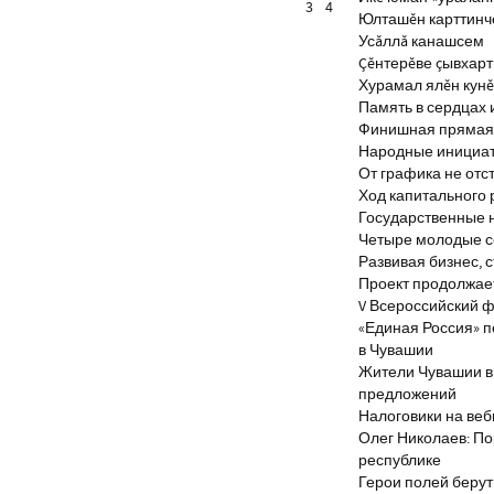
3
4
Юлташĕн карттинче
Усăллă канашсем
Çĕнтерĕве çывхар
Хурамал ялĕн кун
Память в сердцах 
Финишная прямая 
Народные инициа
От графика не отс
Ход капитального 
Государственные 
Четыре молодые с
Развивая бизнес, 
Проект продолжае
V Всероссийский ф
«Единая Россия» 
в Чувашии
Жители Чувашии вн
предложений
Налоговики на веб
Олег Николаев: По
республике
Герои полей берут