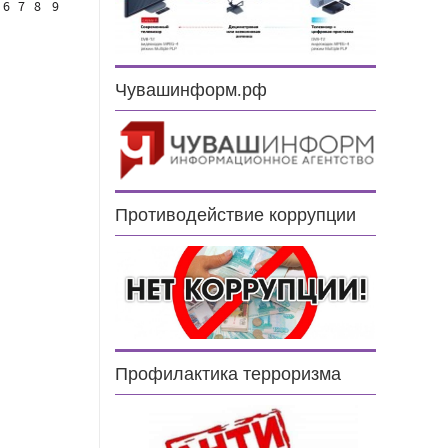
6
7
8
9
Чувашинформ.рф
Противодействие коррупции
н
Профилактика терроризма