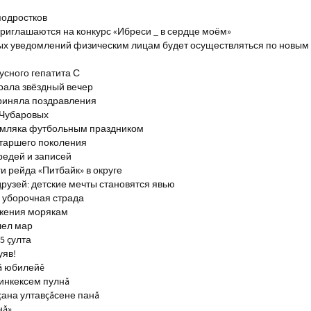
подростков
риглашаются на конкурс «Ибреси _ в сердце моём»
ых уведомлений физическим лицам будет осуществляться по новым
сного гепатита С
брала звёздный вечер
риняла поздравления
 Чубаровых
емляка футбольным праздником
старшего поколения
редей и записей
и рейда «Питбайк» в округе
рузей: детские мечты становятся явью
 уборочная страда
ажения морякам
шел мар
5 çулта
уяв!
ă юбилейĕ
инкексем пулнă
çана ултавçăсене панă
нă»