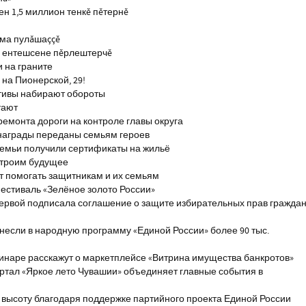
н 1,5 миллион тенкĕ пĕтернĕ
тма пулăшаççĕ
ĕ ентешсене пĕрлештерчĕ
и на граните
на Пионерской, 29!
тивы набирают обороты
тают
ремонта дороги на контроле главы округа
награды переданы семьям героев
емьи получили сертификаты на жильё
строим будущее
т помогать защитникам и их семьям
естиваль «Зелёное золото России»
первой подписала соглашение о защите избирательных прав гражда
если в народную программу «Единой России» более 90 тыс.
инаре расскажут о маркетплейсе «Витрина имущества банкротов»
ртал «Яркое лето Чувашии» объединяет главные события в
 высоту благодаря поддержке партийного проекта Единой России