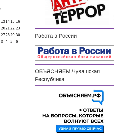
е
13
14
15
16
20
21
22
23
27
28
29
30
Работа в России
3
4
5
6
ОБЪЯСНЯЕМ.Чувашская
Республика