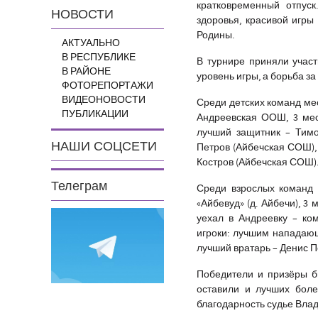
кратковременный отпус
НОВОСТИ
здоровья, красивой игры
Родины.
АКТУАЛЬНО
В РЕСПУБЛИКЕ
В турнире приняли участ
В РАЙОНЕ
уровень игры, а борьба з
ФОТОРЕПОРТАЖИ
ВИДЕОНОВОСТИ
Среди детских команд ме
ПУБЛИКАЦИИ
Андреевская ООШ, 3 ме
лучший защитник – Тим
НАШИ СОЦСЕТИ
Петров (Айбечская СОШ),
Костров (Айбечская СОШ)
Телеграм
Среди взрослых команд 
«Айбевуд» (д. Айбечи), 3
уехал в Андреевку – ко
игроки: лучшим нападаю
лучший вратарь – Денис П
Победители и призёры б
оставили и лучших боле
благодарность судье Влад