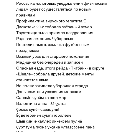
Рассылка налоговых уведомлений физическим
лицам будет осуществляться по новым
правилам
Профилактика вирусного гепатита С
Дискотека 90-х собрала звёздный вечер
Труженица тыла приняла поздравления
Родовая летопись Чубаровых
Почтили память земляка футбольным
праздником
Важный урок для старшего поколения
Медицина без очередей и записей
Опасная езда: итоги рейда «Питбайк» в округе
«Шевле» собрала друзей: детские мечты
становятся явью
На полях закипела уборочная страда
Дань памяти и уважения морякам
Саншăн чунăм та шел мар
Валентина аппа - 85 çулта
Çемье кунĕ - савăк уяв!
Ĕç ветеранĕн сумлă юбилейĕ
Шыв çинче каллех инкексем пулнă
Çурт тума пухнă укçана ултавçăсене панă