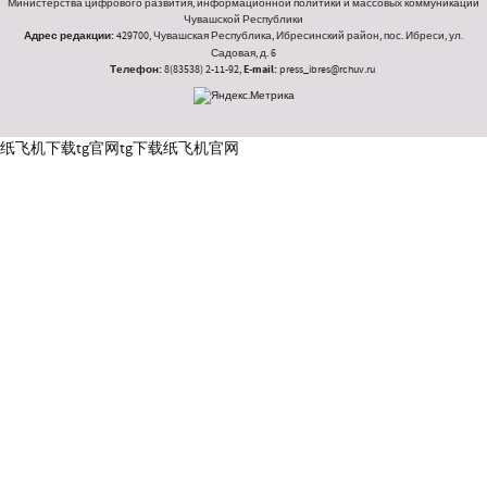
Министерства цифрового развития, информационной политики и массовых коммуникаций
Чувашской Республики
Адрес редакции:
429700, Чувашская Республика, Ибресинский район, пос. Ибреси, ул.
Садовая, д. 6
Телефон:
8(83538) 2-11-92,
E-mail:
press_ibres@rchuv.ru
纸飞机下载
tg官网
tg下载
纸飞机官网