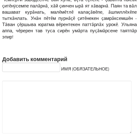
çитĕнÿсемпе палăрнă, хăй çинчен ырă ят хăварнă. Паян та вăл
вашават курăнать, малĕмĕтлĕ калаçăвĕпе, ăшпиллĕхĕпе
тыткăнлать. Унăн пĕтĕм пурнăçĕ çитĕнекен çамрăксемшĕн -
Тăван çĕршыва юратма вĕрентекен паттăрлăх урокĕ. Ульяна
аппа, чĕререн тав туса сирĕн умăрта пуçăмăрсене таятпăр
эпир!
Добавить комментарий
ИМЯ (ОБЯЗАТЕЛЬНОЕ)