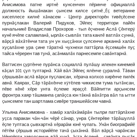
Анисимова патне иртнĕ кунсенчен пĕринче официаллă
должность йышăнакан çынсем килсе çитнĕ.,Ĕç ветеранне
хисеплесе килнĕ хăнасем - Центр директорĕн тивĕçĕсене
пурнăçлакан Валерий Пидуков, Эйпеç территори пайĕн
начальникĕ Владислав Прохоров - тыл ĕçченне Аслă Çĕнтерÿ
кунĕ ячĕпе саламланă, ырлăх-сывлăх тата канлĕ ватлăх суннă,
вăрçă вăхăтĕнчи тата ун ун хыççăнхи çулсенче арканнă халăх
хуçалăхне ура çине тăратнă чухнехи паттăрла ĕçсемшĕн пуç
тайса чĕререн тав тунă, асăнмалăх парнесемпе савăнтарнă.
Ваттисен çуртĕнче пурăнса социаллă пулăшу илекен кинемей
кăçал 101 çул тултарнă. Хăй вăл Эйпеç ялĕнче çуралнă. Тăван
çĕршывăн аслă вăрçи пуçлансан, хĕрача колхоз хирĕнче пилĕк
авнă. Каярах, Сăр тăрăхĕнче хÿтĕлев чиккисем тума тытăнсан,
пĕве кĕнĕ хĕре унта ĕçлеме яраççĕ. Вăйпитти арçынсем
фронтра хаяр тăшманпа çапăçса юн тăкнă вăхăтра вăл та ытти
çынсемпе тан шартлама сивĕре траншейăсем чавнă.
Ульяна Анисимовна - хамăр халăхăмăрăн тылри паттăрлăхне
уçса паракан чăн-чăн чĕрĕ сăнар, унра Çĕнтерĕве тăрăшуллă
ĕçпе туптаса çывхартнă хĕрарăм юнĕ чупать. Унăн биографийĕ
пĕтĕм çĕршыв историйĕпе тачă çыхăннă. Вăл вăрçă чарăнсан
Чĕмпĕрти заводсенче вăй хунă, ăçта ĕçленĕ - çавăнта пысăк