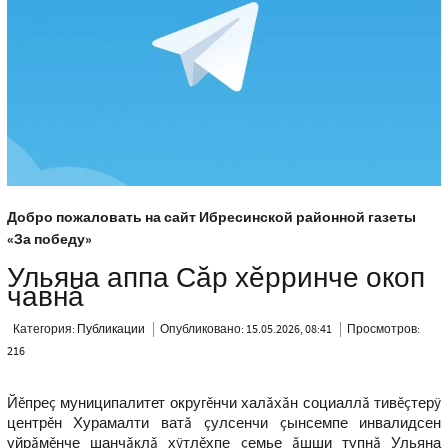
Добро пожаловать на сайт Ибресинской районной газеты
«За победу»
Ульяна аппа Сăр хĕрринче окоп
чавнă
Категория:
Публикации
Опубликовано: 15.05.2026, 08:41
Просмотров:
216
Йĕпреç муниципалитет округĕнчи халăхăн социаллă тивĕçтерÿ
центрĕн Хурамалти ватă çулсенчи çынсемпе инвалидсен
уйрăмĕнче шанчăклă хÿтлĕхпе çемье ăшши тупнă Ульяна