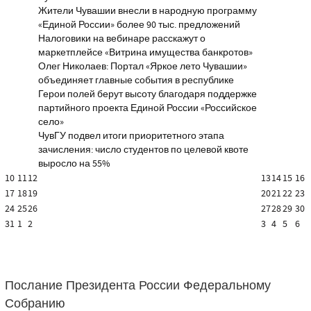
Жители Чувашии внесли в народную программу
«Единой России» более 90 тыс. предложений
Налоговики на вебинаре расскажут о
маркетплейсе «Витрина имущества банкротов»
Олег Николаев: Портал «Яркое лето Чувашии»
объединяет главные события в республике
Герои полей берут высоту благодаря поддержке
партийного проекта Единой России «Российское
село»
ЧувГУ подвел итоги приоритетного этапа
зачисления: число студентов по целевой квоте
выросло на 55%
10
11
12
13
14
15
16
17
18
19
20
21
22
23
24
25
26
27
28
29
30
31
1
2
3
4
5
6
Послание Президента России Федеральному
Собранию