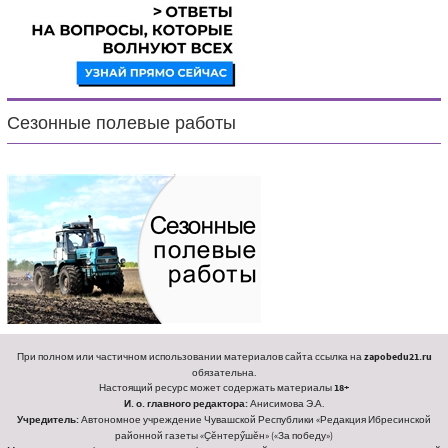
Сезонные полевые работы
При полном или частичном использовании материалов сайта ссылка на
zapobedu21.ru
обязательна.
Настоящий ресурс может содержать материалы
18+
И. о. главного редактора:
Анисимова Э.А.
Учредитель:
Автономное учреждение Чувашской Республики «Редакция Ибресинской
районной газеты «Ҫӗнтерӳшӗн» («За победу»)