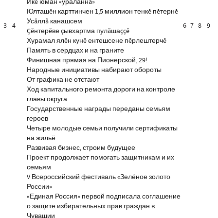
Икĕ юман «ураланнă»
Юлташĕн карттинчен 1,5 миллион тенкĕ пĕтернĕ
Усăллă канашсем
3
4
6
7
8
9
Çĕнтерĕве çывхартма пулăшаççĕ
Хурамал ялĕн кунĕ ентешсене пĕрлештерчĕ
Память в сердцах и на граните
Финишная прямая на Пионерской, 29!
Народные инициативы набирают обороты
От графика не отстают
Ход капитального ремонта дороги на контроле
главы округа
Государственные награды переданы семьям
героев
Четыре молодые семьи получили сертификаты
на жильё
Развивая бизнес, строим будущее
Проект продолжает помогать защитникам и их
семьям
V Всероссийский фестиваль «Зелёное золото
России»
«Единая Россия» первой подписала соглашение
о защите избирательных прав граждан в
Чувашии