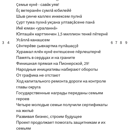
Çемье кунĕ - савăк уяв!
Ĕç ветеранĕн сумлă юбилейĕ
Шыв çинче каллех инкексем пулнă
Çурт тума пухнă укçана ултавçăсене панă
Икĕ юман «ураланнă»
Юлташĕн карттинчен 1,5 миллион тенкĕ пĕтернĕ
Усăллă канашсем
3
4
6
7
8
9
Çĕнтерĕве çывхартма пулăшаççĕ
Хурамал ялĕн кунĕ ентешсене пĕрлештерчĕ
Память в сердцах и на граните
Финишная прямая на Пионерской, 29!
Народные инициативы набирают обороты
От графика не отстают
Ход капитального ремонта дороги на контроле
главы округа
Государственные награды переданы семьям
героев
Четыре молодые семьи получили сертификаты
на жильё
Развивая бизнес, строим будущее
Проект продолжает помогать защитникам и их
семьям