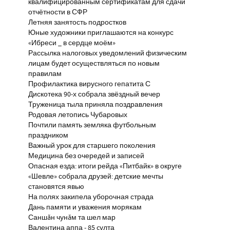
квалифицированным сертификатам для сдачи
отчётности в СФР
Летняя занятость подростков
Юные художники приглашаются на конкурс
«Ибреси _ в сердце моём»
Рассылка налоговых уведомлений физическим
лицам будет осуществляться по новым
правилам
Профилактика вирусного гепатита С
Дискотека 90-х собрала звёздный вечер
Труженица тыла приняла поздравления
Родовая летопись Чубаровых
Почтили память земляка футбольным
праздником
Важный урок для старшего поколения
Медицина без очередей и записей
Опасная езда: итоги рейда «Питбайк» в округе
«Шевле» собрала друзей: детские мечты
становятся явью
На полях закипела уборочная страда
Дань памяти и уважения морякам
Саншăн чунăм та шел мар
Валентина аппа - 85 çулта