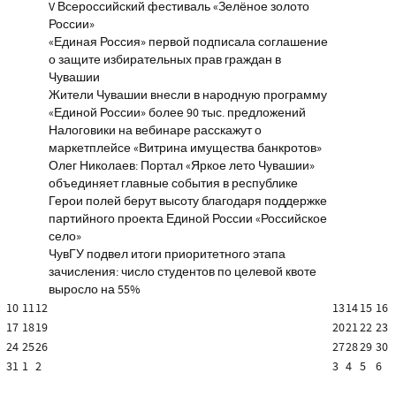
V Всероссийский фестиваль «Зелёное золото
России»
«Единая Россия» первой подписала соглашение
о защите избирательных прав граждан в
Чувашии
Жители Чувашии внесли в народную программу
«Единой России» более 90 тыс. предложений
Налоговики на вебинаре расскажут о
маркетплейсе «Витрина имущества банкротов»
Олег Николаев: Портал «Яркое лето Чувашии»
объединяет главные события в республике
Герои полей берут высоту благодаря поддержке
партийного проекта Единой России «Российское
село»
ЧувГУ подвел итоги приоритетного этапа
зачисления: число студентов по целевой квоте
выросло на 55%
10
11
12
13
14
15
16
17
18
19
20
21
22
23
24
25
26
27
28
29
30
31
1
2
3
4
5
6