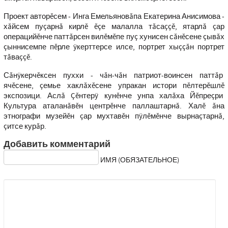
Проект авторĕсем - Инга Емельяновăпа Екатерина Анисимова -
хăйсем пуçарнă кирлĕ ĕçе малалла тăсаççĕ, ятарлă çар
операцийĕнче паттăрсен вилĕмĕпе пуç хунисен сăнĕсене çывăх
çыннисемпе пĕрле ÿкерттерсе илсе, портрет хыççăн портрет
тăваççĕ.
Сăнÿкерчĕксен пуххи - чăн-чăн патриот-воинсен паттăр
ячĕсене, çемье хаклăхĕсене упракан истори пĕлтерĕшлĕ
экспозици. Аслă Çĕнтерÿ кунĕнче унпа халăха Йĕпреçри
Культура аталанăвĕн центрĕнче паллаштарнă. Халĕ ăна
этнографи музейĕн çар мухтавĕн пÿлĕмĕнче вырнаçтарнă,
çитсе курăр.
Добавить комментарий
ИМЯ (ОБЯЗАТЕЛЬНОЕ)