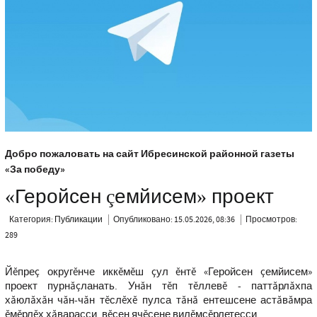
Добро пожаловать на сайт Ибресинской районной газеты
«За победу»
«Геройсен çемйисем» проект
Категория:
Публикации
Опубликовано: 15.05.2026, 08:36
Просмотров:
289
Йĕпреç округĕнче иккĕмĕш çул ĕнтĕ «Геройсен çемйисем»
проект пурнăçланать. Унăн тĕп тĕллевĕ - паттăрлăхпа
хăюлăхăн чăн-чăн тĕслĕхĕ пулса тăнă ентешсене астăвăмра
ĕмĕрлĕх хăварасси, вĕсен ячĕсене вилĕмсĕрлетесси.