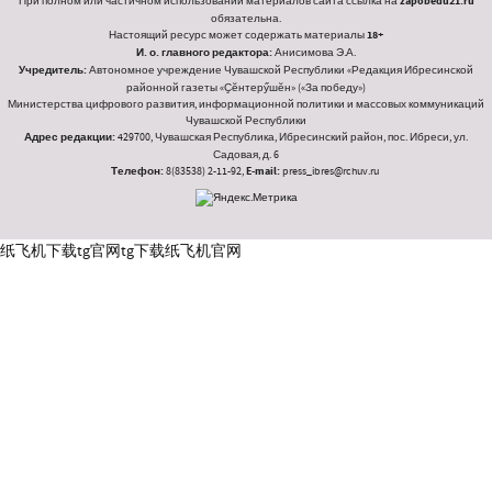
При полном или частичном использовании материалов сайта ссылка на
zapobedu21.ru
обязательна.
Настоящий ресурс может содержать материалы
18+
И. о. главного редактора:
Анисимова Э.А.
Учредитель:
Автономное учреждение Чувашской Республики «Редакция Ибресинской
районной газеты «Ҫӗнтерӳшӗн» («За победу»)
Министерства цифрового развития, информационной политики и массовых коммуникаций
Чувашской Республики
Адрес редакции:
429700, Чувашская Республика, Ибресинский район, пос. Ибреси, ул.
Садовая, д. 6
Телефон:
8(83538) 2-11-92,
E-mail:
press_ibres@rchuv.ru
纸飞机下载
tg官网
tg下载
纸飞机官网