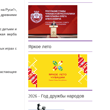
на Руси?»,
и древними
с детьми и
акая верба
Яркое лето
ых играх с
драстающее
2026 - Год дружбы народов