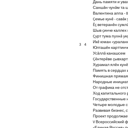
Дань памяти и ув
Саншăн чунăм та 
Валентина аппа - 8
Çемье кунĕ - савăк 
Ĕç ветеранĕн сумл
Шыв çинче каллех 
Çурт тума пухнă ук
Икĕ юман «уралан
3
4
Юлташĕн карттинче
Усăллă канашсем
Çĕнтерĕве çывхар
Хурамал ялĕн кун
Память в сердцах 
Финишная прямая 
Народные инициа
От графика не отс
Ход капитального 
Государственные 
Четыре молодые с
Развивая бизнес, 
Проект продолжае
V Всероссийский ф
«Единая Россия» 