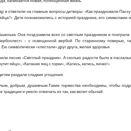
да, начинается новая, полноценная жизнь.
у и ответили на главные вопросы детворы: «Как праздновали Пасху 
яйца?». Дети познакомились с историей праздника, его символами 
ашенька. Она позд-равила всех со светлым праздником и поиграла 
Вербохлест» – с освещенной вербой. По старинному поверью, т
 Ею символически «хлестали» друг друга, желая здоровья.
нили песню «Светлый праздник». А сколько радости было в пасхальн
ит яйцо», «Катание яиц с горки», «Катись, катись, яичко!».
детям раздали сладкие угощения.
тлым, добрым, душевным.Такие торжества необходимы, чтобы по
 традиции и умело отмечать их так, как велит обычай.