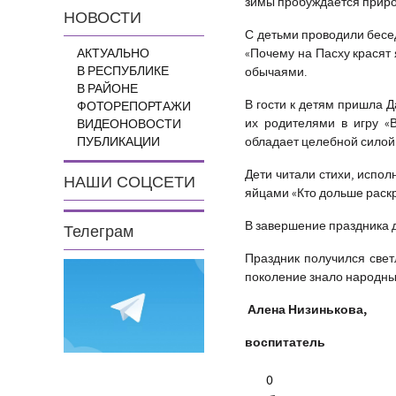
зимы пробуждается приро
НОВОСТИ
С детьми проводили бесед
АКТУАЛЬНО
«Почему на Пасху красят 
В РЕСПУБЛИКЕ
обычаями.
В РАЙОНЕ
В гости к детям пришла Д
ФОТОРЕПОРТАЖИ
их родителями в игру «
ВИДЕОНОВОСТИ
ПУБЛИКАЦИИ
обладает целебной силой.
Дети читали стихи, испол
НАШИ СОЦСЕТИ
яйцами «Кто дольше раскрут
В завершение праздника 
Телеграм
Праздник получился све
поколение знало народные
Алена Низинькова,
воспитатель
0