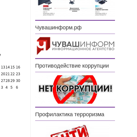
Чувашинформ.рф
е
Противодействие коррупции
13
14
15
16
20
21
22
23
27
28
29
30
3
4
5
6
Профилактика терроризма