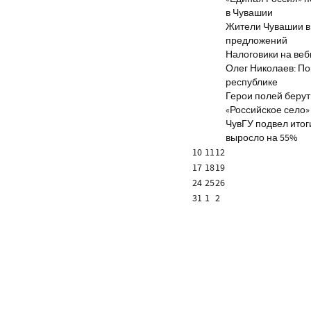
в Чувашии
Жители Чувашии вн
предложений
Налоговики на веб
Олег Николаев: По
республике
Герои полей берут
«Российское село»
ЧувГУ подвел итог
выросло на 55%
10
11
12
17
18
19
24
25
26
31
1
2