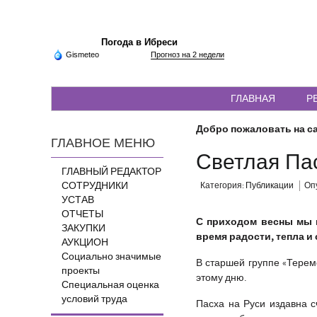
Погода в Ибреси
Gismeteo
Прогноз на 2 недели
ГЛАВНАЯ
Р
Добро пожаловать на са
ГЛАВНОЕ МЕНЮ
Светлая Пас
ГЛАВНЫЙ РЕДАКТОР
СОТРУДНИКИ
Категория:
Публикации
Опу
УСТАВ
ОТЧЕТЫ
С приходом весны мы в
ЗАКУПКИ
время радости, тепла и
АУКЦИОН
Социально значимые
В старшей группе «Терем
проекты
этому дню.
Специальная оценка
условий труда
Пасха на Руси издавна с