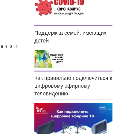
Поддержка семей, имеющих
детей
6
7
8
9
Как правильно подключиться к
цифровому эфирному
телевидению
н