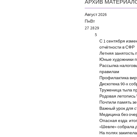
АРХИВ МАТЕРИАЛ
Август
2026
Пн
Вт
27
28
29
5
С 1 сентября изм
отчётности в СФР
Летняя занятость 
Юные художники п
Рассылка налогов
правилам
Профилактика виру
Дискотека 90-х со
Труженица тыла п
Родовая летопись
Почтили память з
Важный урок для 
Медицина без оче
Опасная езда: итог
«Шевле» собрала д
На полях закипела