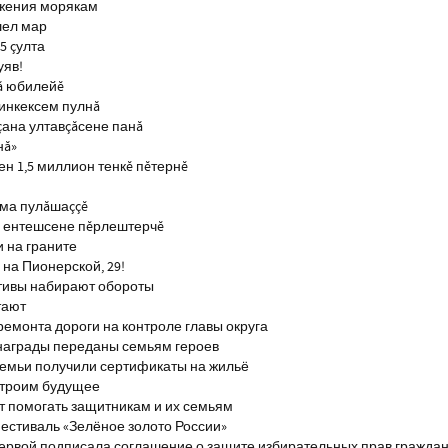
ажения морякам
шел мар
5 çулта
уяв!
ă юбилейĕ
инкексем пулнă
çана ултавçăсене панă
нă»
н 1,5 миллион тенкĕ пĕтернĕ
тма пулăшаççĕ
ĕ ентешсене пĕрлештерчĕ
и на граните
на Пионерской, 29!
тивы набирают обороты
тают
ремонта дороги на контроле главы округа
награды переданы семьям героев
емьи получили сертификаты на жильё
строим будущее
т помогать защитникам и их семьям
естиваль «Зелёное золото России»
первой подписала соглашение о защите избирательных прав гражда