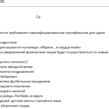
ОВ
Ср
енятся требования к квалифицированным сертификатам для сдачи
подростков
риглашаются на конкурс «Ибреси _ в сердце моём»
ых уведомлений физическим лицам будет осуществляться по новым
сного гепатита С
брала звёздный вечер
риняла поздравления
 Чубаровых
емляка футбольным праздником
старшего поколения
редей и записей
и рейда «Питбайк» в округе
рузей: детские мечты становятся явью
 уборочная страда