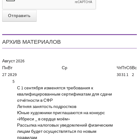
Отправить
АРХИВ МАТЕРИАЛОВ
Август
2026
Пн
Вт
Ср
Чт
Пт
Сб
Вс
27
28
29
30
31
1
2
5
С 1 сентября изменятся требования к
квалифицированным сертификатам для сдачи
отчётности в СФР
Летняя занятость подростков
Юные художники приглашаются на конкурс
«Ибреси _ в сердце моём»
Рассылка налоговых уведомлений физическим
лицам будет осуществляться по новым
правилам