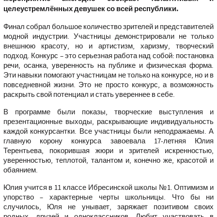
целеустремлённых девушек со всей республики.
Финал собрал большое количество зрителей и представителей
модной индустрии. Участницы демонстрировали не только
внешнюю красоту, но и артистизм, харизму, творческий
подход. Конкурс – это серьезная работа над собой: постановка
речи, осанка, уверенность на публике и физическая форма.
Эти навыки помогают участницам не только на конкурсе, но и в
повседневной жизни. Это не просто конкурс, а возможность
раскрыть свой потенциал и стать увереннее в себе.
В программе были показы, творческие выступления и
презентационные выходы, раскрывающие индивидуальность
каждой конкурсантки. Все участницы были неподражаемы. А
главную корону конкурса завоевала 17-летняя Юлия
Терентьева, покорившая жюри и зрителей искренностью,
уверенностью, теплотой, талантом и, конечно же, красотой и
обаянием.
Юлия учится в 11 классе Ибресинской школы №1. Оптимизм и
упорство – характерные черты школьницы. Что бы ни
случилось, Юля не унывает, заряжает позитивом своих
родных, друзей и одноклассников. Любит участвовать в