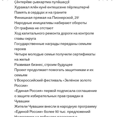
Çĕнтерĕве çывхартма пулăшаççĕ
Хурамал ялĕн кунĕ ентешсене пĕрлештерчĕ
Память в сердцах и на граните
Финишная прямая на Пионерской, 29!
Народные инициативы набирают обороты
От графика не отстают
Ход капитального ремонта дороги на контроле
главы округа
Государственные награды переданы семьям
героев
Четыре молодые семьи получили сертификаты
на жильё
Развивая бизнес, строим будущее
Проект продолжает помогать защитникам и их
семьям
V Всероссийский фестиваль «Зелёное золото
России»
«Единая Россия» первой подписала соглашение
о защите избирательных прав граждан в
Чувашии
Жители Чувашии внесли в народную программу
«Единой России» более 90 тыс. предложений