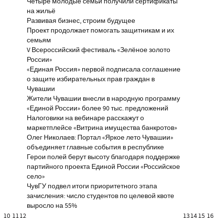
Четыре молодые семьи получили сертификаты
на жильё
Развивая бизнес, строим будущее
Проект продолжает помогать защитникам и их
семьям
V Всероссийский фестиваль «Зелёное золото
России»
«Единая Россия» первой подписала соглашение
о защите избирательных прав граждан в
Чувашии
Жители Чувашии внесли в народную программу
«Единой России» более 90 тыс. предложений
Налоговики на вебинаре расскажут о
маркетплейсе «Витрина имущества банкротов»
Олег Николаев: Портал «Яркое лето Чувашии»
объединяет главные события в республике
Герои полей берут высоту благодаря поддержке
партийного проекта Единой России «Российское
село»
ЧувГУ подвел итоги приоритетного этапа
зачисления: число студентов по целевой квоте
выросло на 55%
10
11
12
13
14
15
16