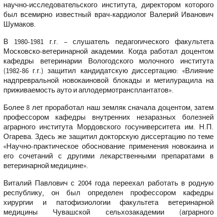
научно-исследовательского института, директором которого
был всемирно известный врач-кардиолог Валерий Иванович
Шумаков.
В 1980-1981 г.г. – слушатель педагогического факультета
Московско-ветеринарной академии. Когда работал доцентом
кафедры ветеринарии Вологодского молочного института
(1982-86 г.г.) защитил кандидатскую диссертацию: «Влияние
надпревральной новокаиновой блокады и метилурацила на
приживаемость ауто и аплодермотрансплантатов».
Более 8 лет проработал наш земляк сначала доцентом, затем
профессором кафедры внутренних незаразных болезней
аграрного института Мордовского госуниверситета им. Н.П.
Огарева. Здесь же защитил докторскую диссертацию по теме
«Научно-практическое обоснование применения новокаина и
его сочетаний с другими лекарственными препаратами в
ветеринарной медицине».
Виталий Павлович с 2004 года переехал работать в родную
республику, он был определен профессором кафедры
хирургии и патофизиологии факультета ветеринарной
медицины Чувашской сельхозакадемии (аграрного