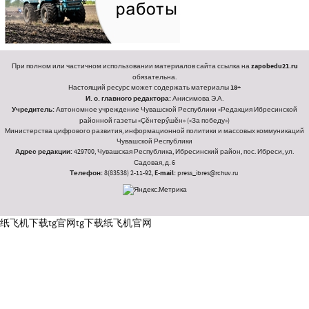
При полном или частичном использовании материалов сайта ссылка на
zapobedu21.ru
обязательна.
Настоящий ресурс может содержать материалы
18+
И. о. главного редактора:
Анисимова Э.А.
Учредитель:
Автономное учреждение Чувашской Республики «Редакция Ибресинской
районной газеты «Ҫӗнтерӳшӗн» («За победу»)
Министерства цифрового развития, информационной политики и массовых коммуникаций
Чувашской Республики
Адрес редакции:
429700, Чувашская Республика, Ибресинский район, пос. Ибреси, ул.
Садовая, д. 6
Телефон:
8(83538) 2-11-92,
E-mail:
press_ibres@rchuv.ru
纸飞机下载
tg官网
tg下载
纸飞机官网