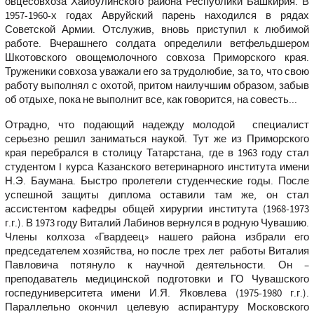
овцесовхоза Хайбулинского района Республики Башкирия. В
1957-1960-х годах Авруйский парень находился в рядах
Советской Армии. Отслужив, вновь приступил к любимой
работе. Вчерашнего солдата определили ветфельдшером
Шкотовского овощемолочного совхоза Приморского края.
Труженики совхоза уважали его за трудолюбие, за то, что свою
работу выполнял с охотой, притом наилучшим образом, забыв
об отдыхе, пока не выполнит все, как говорится, на совесть...
Отрадно, что подающий надежду молодой специалист
серьезно решил заниматься наукой. Тут же из Приморского
края перебрался в столицу Татарстана, где в 1963 году стал
студентом I курса Казанского ветеринарного института имени
Н.Э. Баумана. Быстро пролетели студенческие годы. После
успешной защиты диплома оставили там же, он стал
ассистентом кафедры общей хирургии института (1968-1973
г.г.). В 1973 году Виталий Лабинов вернулся в родную Чувашию.
Члены колхоза «Гвардеец» нашего района избрали его
председателем хозяйства, но после трех лет работы Виталия
Павловича потянуло к научной деятельности. Он –
преподаватель медицинской подготовки и ГО Чувашского
госпедуниверситета имени И.Я. Яковлева (1975-1980 г.г.).
Параллельно окончил целевую аспирантуру Московского