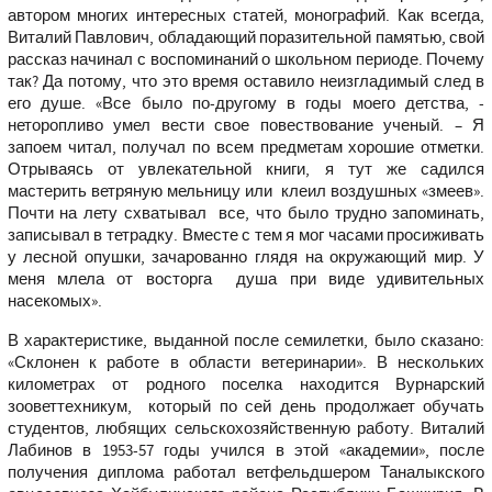
автором многих интересных статей, монографий. Как всегда,
Виталий Павлович, обладающий поразительной памятью, свой
рассказ начинал с воспоминаний о школьном периоде. Почему
так? Да потому, что это время оставило неизгладимый след в
его душе. «Все было по-другому в годы моего детства, -
неторопливо умел вести свое повествование ученый. – Я
запоем читал, получал по всем предметам хорошие отметки.
Отрываясь от увлекательной книги, я тут же садился
мастерить ветряную мельницу или клеил воздушных «змеев».
Почти на лету схватывал все, что было трудно запоминать,
записывал в тетрадку. Вместе с тем я мог часами просиживать
у лесной опушки, зачарованно глядя на окружающий мир. У
меня млела от восторга душа при виде удивительных
насекомых».
В характеристике, выданной после семилетки, было сказано:
«Склонен к работе в области ветеринарии». В нескольких
километрах от родного поселка находится Вурнарский
зооветтехникум, который по сей день продолжает обучать
студентов, любящих сельскохозяйственную работу. Виталий
Лабинов в 1953-57 годы учился в этой «академии», после
получения диплома работал ветфельдшером Таналыкского