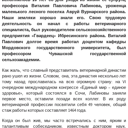
профессора Виталия Павловича Лабинова, уроженца
маленького лесного поселка Авруй Вурнарского района.
Наши земляки хорошо знали его. Свою трудовую
деятельность он начал с работы ветеринарного
специалиста, был руководителем сельскохозяйственного
предприятия «Гвардеец» Ибресинского района. Виталий
Павлович долгое время работал доцентом кафедры
Мордовского государственного университета, был
профессором Чувашской государственной
сельхозакадемии.
Как жаль, что славный представитель ветеринарной династии
рано ушел из жизни. Словом, она, эта династия несколько лет
тому назад прославилась на всю огромную страну: на VI
очередном международном конгрессе «Единый мир – единое
здоровье», который состоялся в Сочи, Лабиновы заняли
первое место, оставили позади всех коллег. В их роду
ветеринарной профессии посвятили себя 49 человек, общий
стаж работы которых составляет 1464 года.
Когда он был жив, мы часто встречались с ним, ярким и
талантливым собеседником, известным доктором наук,