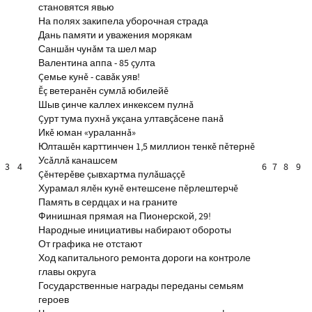
становятся явью
На полях закипела уборочная страда
Дань памяти и уважения морякам
Саншăн чунăм та шел мар
Валентина аппа - 85 çулта
Çемье кунĕ - савăк уяв!
Ĕç ветеранĕн сумлă юбилейĕ
Шыв çинче каллех инкексем пулнă
Çурт тума пухнă укçана ултавçăсене панă
Икĕ юман «ураланнă»
Юлташĕн карттинчен 1,5 миллион тенкĕ пĕтернĕ
Усăллă канашсем
3
4
6
7
8
9
Çĕнтерĕве çывхартма пулăшаççĕ
Хурамал ялĕн кунĕ ентешсене пĕрлештерчĕ
Память в сердцах и на граните
Финишная прямая на Пионерской, 29!
Народные инициативы набирают обороты
От графика не отстают
Ход капитального ремонта дороги на контроле
главы округа
Государственные награды переданы семьям
героев