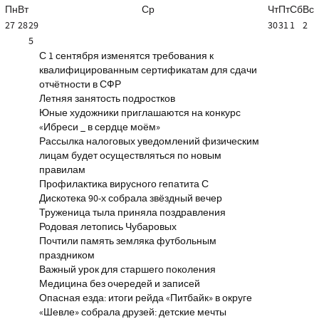
Пн
Вт
Ср
Чт
Пт
Сб
Вс
27
28
29
30
31
1
2
5
С 1 сентября изменятся требования к
квалифицированным сертификатам для сдачи
отчётности в СФР
Летняя занятость подростков
Юные художники приглашаются на конкурс
«Ибреси _ в сердце моём»
Рассылка налоговых уведомлений физическим
лицам будет осуществляться по новым
правилам
Профилактика вирусного гепатита С
Дискотека 90-х собрала звёздный вечер
Труженица тыла приняла поздравления
Родовая летопись Чубаровых
Почтили память земляка футбольным
праздником
Важный урок для старшего поколения
Медицина без очередей и записей
Опасная езда: итоги рейда «Питбайк» в округе
«Шевле» собрала друзей: детские мечты