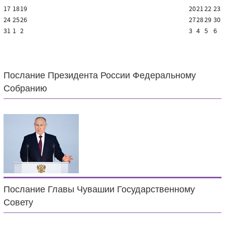
17
18
19
20
21
22
23
24
25
26
27
28
29
30
31
1
2
3
4
5
6
Послание Президента России Федеральному
Собранию
Послание Главы Чувашии Государственному
Совету