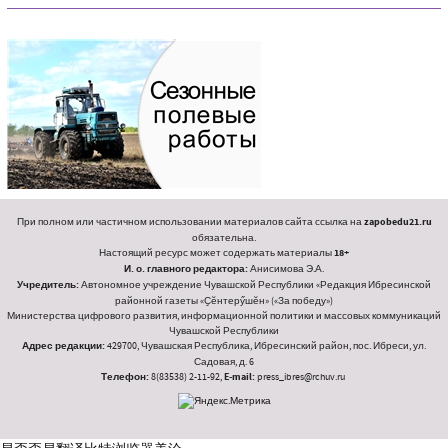
При полном или частичном использовании материалов сайта ссылка на
zapobedu21.ru
обязательна.
Настоящий ресурс может содержать материалы
18+
И. о. главного редактора:
Анисимова Э.А.
Учредитель:
Автономное учреждение Чувашской Республики «Редакция Ибресинской
районной газеты «Ҫӗнтерӳшӗн» («За победу»)
Министерства цифрового развития, информационной политики и массовых коммуникаций
Чувашской Республики
Адрес редакции:
429700, Чувашская Республика, Ибресинский район, пос. Ибреси, ул.
Садовая, д. 6
Телефон:
8(83538) 2-11-92,
E-mail:
press_ibres@rchuv.ru