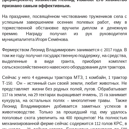
признано самым эффективным.
На празднике, посвящённом чествованию тружеников села с
успешным завершением осенних полевых работ, ему в
торжественной обстановке вручили диплом и денежную
премию. Награду получил из рук руководителя
муниципалитета Игоря Семёнова.
Фермерством Леонид Владимирович занимается с 2017 года. В
том же году получил государственную поддержку, на средства,
выделенные в виде гранта, приобрел комплект
сельскохозяйственного навесного оборудования для трактора.
Сейчас у него 4 единицы трактора МТЗ, 1 комбайн, 1 трактор
Т-150. Он – истинный сын своей земли, любит животных. Не
представляет жизни без родных полей, лугов. Обрабатывает
117 га земли, на 29 гектарах выращивает ячмень, 15 га занимает
кукуруза, на остальных полях – многолетние травы. Также
Леонид Владимирович добивается заметных успехов в
животноводстве. Только за прошедший год ему удалось
поголовье скота увеличить на 400 процентов! На полностью
механизированной ферме сейчас содержится 112 голов КРС, в