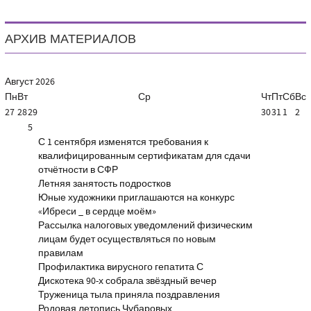
АРХИВ МАТЕРИАЛОВ
Август
2026
Пн
Вт
Ср
Чт
Пт
Сб
Вс
27
28
29
30
31
1
2
5
С 1 сентября изменятся требования к
квалифицированным сертификатам для сдачи
отчётности в СФР
Летняя занятость подростков
Юные художники приглашаются на конкурс
«Ибреси _ в сердце моём»
Рассылка налоговых уведомлений физическим
лицам будет осуществляться по новым
правилам
Профилактика вирусного гепатита С
Дискотека 90-х собрала звёздный вечер
Труженица тыла приняла поздравления
Родовая летопись Чубаровых