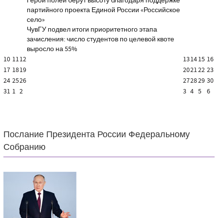
Герои полей берут высоту благодаря поддержке
партийного проекта Единой России «Российское
село»
ЧувГУ подвел итоги приоритетного этапа
зачисления: число студентов по целевой квоте
выросло на 55%
10
11
12
13
14
15
16
17
18
19
20
21
22
23
24
25
26
27
28
29
30
31
1
2
3
4
5
6
Послание Президента России Федеральному
Собранию