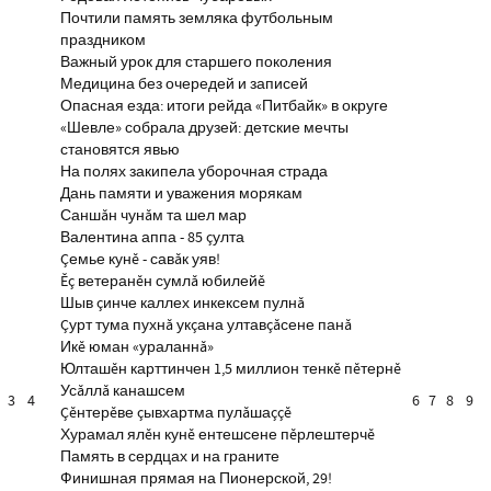
Почтили память земляка футбольным
праздником
Важный урок для старшего поколения
Медицина без очередей и записей
Опасная езда: итоги рейда «Питбайк» в округе
«Шевле» собрала друзей: детские мечты
становятся явью
На полях закипела уборочная страда
Дань памяти и уважения морякам
Саншăн чунăм та шел мар
Валентина аппа - 85 çулта
Çемье кунĕ - савăк уяв!
Ĕç ветеранĕн сумлă юбилейĕ
Шыв çинче каллех инкексем пулнă
Çурт тума пухнă укçана ултавçăсене панă
Икĕ юман «ураланнă»
Юлташĕн карттинчен 1,5 миллион тенкĕ пĕтернĕ
Усăллă канашсем
3
4
6
7
8
9
Çĕнтерĕве çывхартма пулăшаççĕ
Хурамал ялĕн кунĕ ентешсене пĕрлештерчĕ
Память в сердцах и на граните
Финишная прямая на Пионерской, 29!