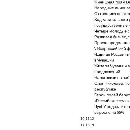
Финишная прямая 
Народные инициа
От графика не отс
Ход капитального 
Государственные 
Четыре молодые с
Развивая бизнес, 
Проект продолжае
V Всероссийский ф
«Единая Россия» 
в Чувашии
Жители Чувашии вн
предложений
Налоговики на веб
Олег Николаев: По
республике
Герои полей берут
«Российское село»
ЧувГУ подвел итог
выросло на 55%
10
11
12
17
18
19