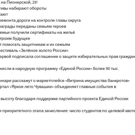
на Пионерской, 29!
тивы набирают обороты
тают
ремонта дороги на контроле главы округа
награды переданы семьям героев
емьи получили сертификаты на жильё
строим будущее
т помогать защитникам и их семьям
естиваль «Зелёное золото России»
первой подписала соглашение о защите избирательных прав гражда
если в народную программу «Единой России» более 90 тыс.
инаре расскажут о маркетплейсе «Витрина имущества банкротов»
ртал «Яркое лето Чувашии» объединяет главные события в
 высоту благодаря поддержке партийного проекта Единой России
и приоритетного этапа зачисления: число студентов по целевой квот