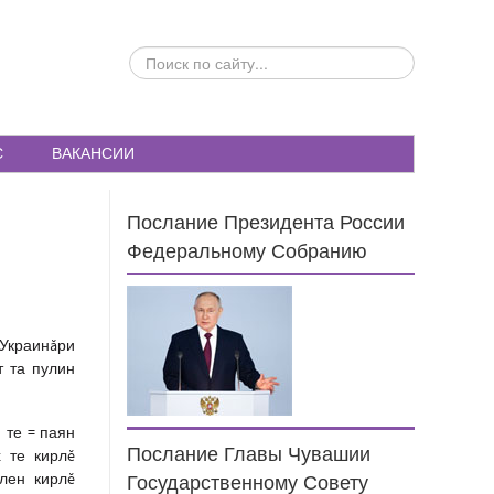
ПОИСК
ПО
САЙТУ...
С
ВАКАНСИИ
Послание Президента России
Федеральному Собранию
 Украинăри
т та пулин
 те = паян
Послание Главы Чувашии
х те кирлĕ
лен кирлĕ
Государственному Совету