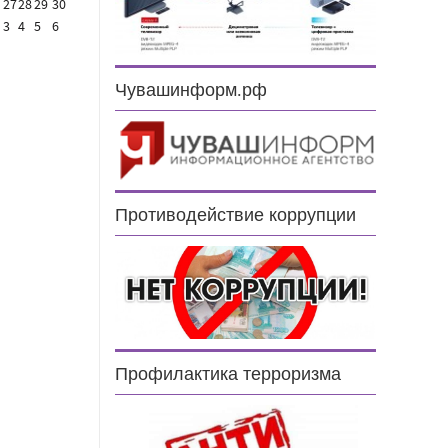
27
28
29
30
3
4
5
6
Чувашинформ.рф
Противодействие коррупции
Профилактика терроризма