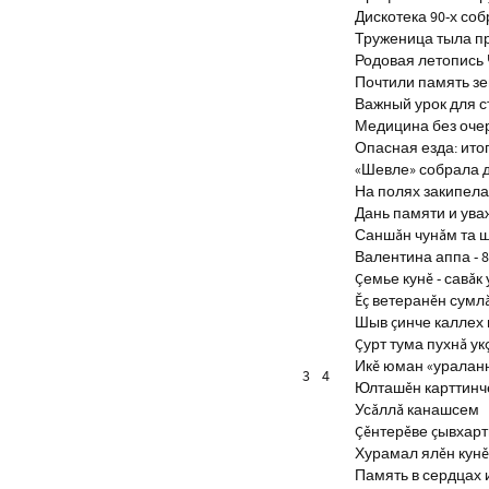
Дискотека 90-х со
Труженица тыла п
Родовая летопись
Почтили память з
Важный урок для 
Медицина без оче
Опасная езда: итог
«Шевле» собрала д
На полях закипела
Дань памяти и ув
Саншăн чунăм та 
Валентина аппа - 8
Çемье кунĕ - савăк 
Ĕç ветеранĕн сумл
Шыв çинче каллех 
Çурт тума пухнă ук
Икĕ юман «уралан
3
4
Юлташĕн карттинче
Усăллă канашсем
Çĕнтерĕве çывхар
Хурамал ялĕн кун
Память в сердцах 