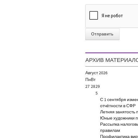
Отправить
АРХИВ МАТЕРИАЛ
Август
2026
Пн
Вт
27
28
29
5
С 1 сентября изм
отчётности в СФР
Летняя занятость 
Юные художники п
Рассылка налогов
правилам
Профилактика виру