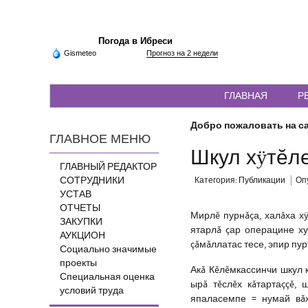
Погода в Ибреси
Gismeteo
Прогноз на 2 недели
ГЛАВНАЯ
Р
Добро пожаловать на са
ГЛАВНОЕ МЕНЮ
Шкул хÿтĕл
ГЛАВНЫЙ РЕДАКТОР
СОТРУДНИКИ
Категория:
Публикации
Опу
УСТАВ
ОТЧЕТЫ
Мирлĕ пурнăçа, халăха х
ЗАКУПКИ
ятарлă çар операцине ху
АУКЦИОН
çăмăллатас тесе, эпир пур
Социально значимые
проекты
Акă Кĕлĕмкассинчи шкул 
Специальная оценка
ырă тĕслĕх кăтартаççĕ,
условий труда
япаласемпе = нумай вăх