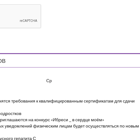
ОВ
Ср
енятся требования к квалифицированным сертификатам для сдачи
подростков
риглашаются на конкурс «Ибреси _ в сердце моём»
ых уведомлений физическим лицам будет осуществляться по новым
сного гепатита С