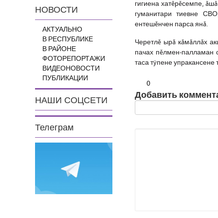
гигиена хатĕрĕсемпе, ăшă
НОВОСТИ
гуманитари тиевне СВОр
ентешĕнчен парса янă.
АКТУАЛЬНО
В РЕСПУБЛИКЕ
Черетлĕ ырă кăмăллăх ак
В РАЙОНЕ
пачах пĕлмен-палламан с
ФОТОРЕПОРТАЖИ
таса тÿпене упракансене т
ВИДЕОНОВОСТИ
ПУБЛИКАЦИИ
0
Добавить коммент
НАШИ СОЦСЕТИ
Телеграм