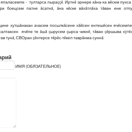
 япаласемпе - тултарса пыраççĕ. Иртнĕ эрнере кăна-ха вĕсем пухса
и боецсем патне ăсатнă, ăна кĕске вăхăтлăха тăван ене отпу
цине хутшăнакан ачасем посылкăсене хăйсен ентешĕсен ячĕсемпе
алтаксен ячĕпе те ăшă çырусем çырса чикнĕ, тăван çĕршыва хÿтĕ
ав тунă, СВОран çĕнтерсе тĕрĕс-тĕкел таврăнма суннă.
арий
ИМЯ (ОБЯЗАТЕЛЬНОЕ)