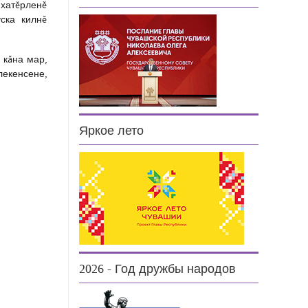
 хатĕрленĕ
ска килнĕ
 кăна мар,
лекенсене,
Яркое лето
2026 - Год дружбы народов