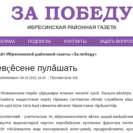
ЕКЛАМА
ПОДПИСКА
КОНТАКТЫ
ЗАДАТЬ ВОПРО
йт Ибресинской районной газеты «За победу»
евçĕсене пулăшать
бликовано: 08.10.2025, 16:25
Просмотров: 326
ÿтĕлекенсене пирĕн çĕршывра яланах хисепе хунă. Хальхи вăхăтра
тшăнса нацистсене хирĕç тăракан салтаксен кăткăс службине кăш
те ырă ĕçпе тата ăшă сăмахпа вĕсене тĕрев пама тăрăшатпăр.
коллективĕ - учительсем те, вĕренекенсемпе вĕсен ашшĕ-амăшĕсем
 шкулта вырнаçтарнă картон коробкăсене кулленех фронтра пите
ăт пăсăлмалла мар консервланă апат-çимĕç продукчĕсемпе, кул