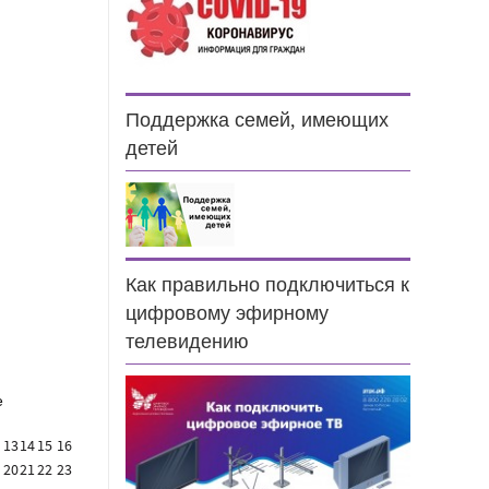
Поддержка семей, имеющих
детей
н
Как правильно подключиться к
цифровому эфирному
телевидению
е
13
14
15
16
20
21
22
23