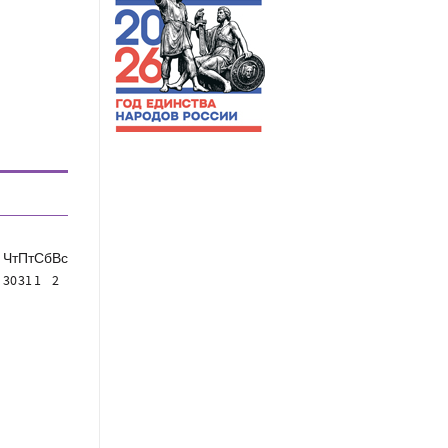
Чт
Пт
Сб
Вс
30
31
1
2