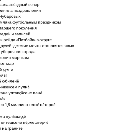
брала звёздный вечер
риняла поздравления
 Чубаровых
емляка футбольным праздником
старшего поколения
редей и записей
и рейда «Питбайк» в округе
рузей: детские мечты становятся явью
 уборочная страда
ажения морякам
шел мар
5 çулта
уяв!
ă юбилейĕ
инкексем пулнă
çана ултавçăсене панă
нă»
н 1,5 миллион тенкĕ пĕтернĕ
тма пулăшаççĕ
ĕ ентешсене пĕрлештерчĕ
и на граните