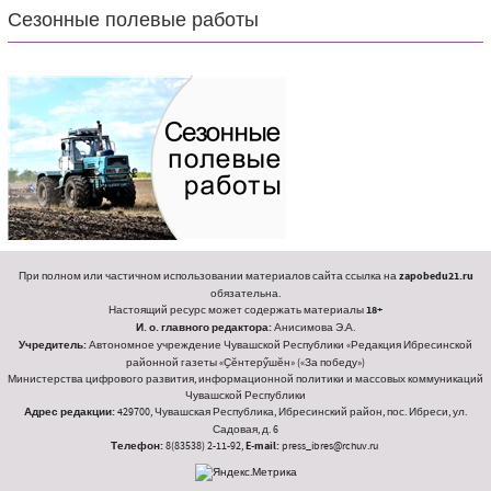
Сезонные полевые работы
При полном или частичном использовании материалов сайта ссылка на
zapobedu21.ru
обязательна.
Настоящий ресурс может содержать материалы
18+
И. о. главного редактора:
Анисимова Э.А.
Учредитель:
Автономное учреждение Чувашской Республики «Редакция Ибресинской
районной газеты «Ҫӗнтерӳшӗн» («За победу»)
Министерства цифрового развития, информационной политики и массовых коммуникаций
Чувашской Республики
Адрес редакции:
429700, Чувашская Республика, Ибресинский район, пос. Ибреси, ул.
Садовая, д. 6
Телефон:
8(83538) 2-11-92,
E-mail:
press_ibres@rchuv.ru