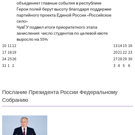
объединяет главные события в республике
Герои полей берут высоту благодаря поддержке
партийного проекта Единой России «Российское
село»
ЧувГУ подвел итоги приоритетного этапа
зачисления: число студентов по целевой квоте
выросло на 55%
10
11
12
13
14
15
16
17
18
19
20
21
22
23
24
25
26
27
28
29
30
31
1
2
3
4
5
6
Послание Президента России Федеральному
Собранию