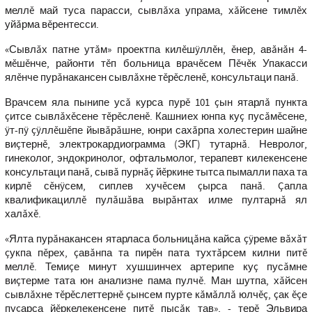
меллĕ май туса парасси, сывлăха упрама, хăйсене тимлĕх
уйăрма вĕрентесси.
«Сывлăх патне утăм» проектпа килĕшÿллĕн, ĕнер, авăнăн 4-
мĕшĕнче, районти тĕп больница врачĕсем Пĕчĕк Упакасси
ялĕнче пурăнакансен сывлăхне тĕрĕсленĕ, консультаци панă.
Врачсем яла пынипе усă курса пурĕ 101 çын ятарлă пункта
çитсе сывлăхĕсене тĕрĕсленĕ. Кашниех юнпа куç пусăмĕсене,
ÿт-пÿ çÿллĕшĕпе йывăрăшне, юнри сахăрпа холестерин шайне
виçтернĕ, электрокардиограмма (ЭКГ) тутарнă. Невролог,
гинеколог, эндокринолог, офтальмолог, терапевт килекенсене
консультаци панă, сывă пурнăç йĕркине тытса пымалли паха та
кирлĕ сĕнÿсем, сиплев хучĕсем çырса панă. Çапла
квалификациллĕ пулăшăва вырăнтах илме пултарнă ял
халăхĕ.
«Ялта пурăнакансен ятарласа больницăна кайса çÿреме вăхăт
çукпа пĕрех, çавăнпа та пирĕн пата тухтăрсем килни питĕ
меллĕ. Темиçе минут хушшинчех артерипе куç пусăмне
виçтерме тата юн анализне пама пулчĕ. Ман шутпа, хăйсен
сывлăхне тĕрĕслеттернĕ çынсем пурте кăмăллă юлчĕç, çак ĕçе
пуçарса йĕркелекенсене питĕ пысăк тав», - терĕ Эльвира