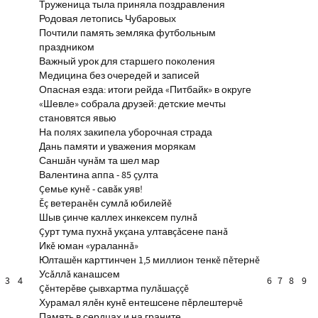
Труженица тыла приняла поздравления
Родовая летопись Чубаровых
Почтили память земляка футбольным
праздником
Важный урок для старшего поколения
Медицина без очередей и записей
Опасная езда: итоги рейда «Питбайк» в округе
«Шевле» собрала друзей: детские мечты
становятся явью
На полях закипела уборочная страда
Дань памяти и уважения морякам
Саншăн чунăм та шел мар
Валентина аппа - 85 çулта
Çемье кунĕ - савăк уяв!
Ĕç ветеранĕн сумлă юбилейĕ
Шыв çинче каллех инкексем пулнă
Çурт тума пухнă укçана ултавçăсене панă
Икĕ юман «ураланнă»
Юлташĕн карттинчен 1,5 миллион тенкĕ пĕтернĕ
Усăллă канашсем
3
4
6
7
8
9
Çĕнтерĕве çывхартма пулăшаççĕ
Хурамал ялĕн кунĕ ентешсене пĕрлештерчĕ
Память в сердцах и на граните