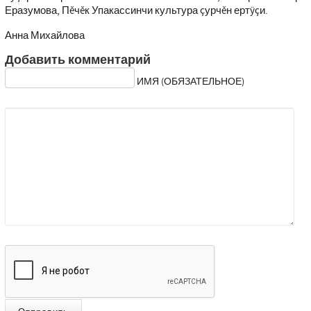
Еразумова, Пĕчĕк Упакассинчи культура çурчĕн ертÿçи.
Анна Михайлова
Добавить комментарий
ИМЯ (ОБЯЗАТЕЛЬНОЕ)