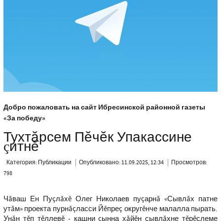
Добро пожаловать на сайт Ибресинской районной газеты
«За победу»
Тухтăрсем Пĕчĕк Упакассине
çитнĕ
Категория:
Публикации
Опубликовано: 11.09.2025, 12:34
Просмотров:
798
Чăваш Ен Пуçлăхĕ Олег Николаев пуçарнă «Сывлăх патне
утăм» проекта пурнăçласси Йĕпреç округĕнче малалла пырать.
Унăн тĕп тĕллевĕ - кашни çынна хăйĕн сывлăхне тĕрĕслеме