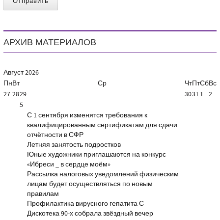
Отправить
АРХИВ МАТЕРИАЛОВ
Август
2026
Пн
Вт
Ср
Чт
Пт
Сб
Вс
27
28
29
30
31
1
2
5
С 1 сентября изменятся требования к
квалифицированным сертификатам для сдачи
отчётности в СФР
Летняя занятость подростков
Юные художники приглашаются на конкурс
«Ибреси _ в сердце моём»
Рассылка налоговых уведомлений физическим
лицам будет осуществляться по новым
правилам
Профилактика вирусного гепатита С
Дискотека 90-х собрала звёздный вечер