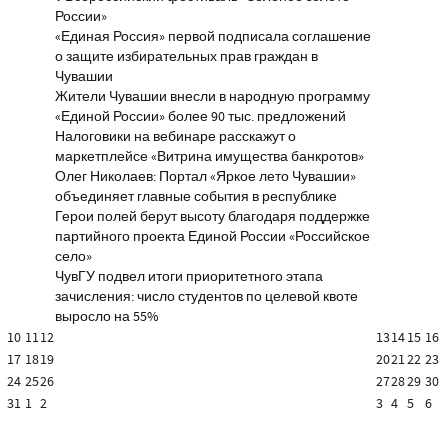
России»
«Единая Россия» первой подписала соглашение
о защите избирательных прав граждан в
Чувашии
Жители Чувашии внесли в народную программу
«Единой России» более 90 тыс. предложений
Налоговики на вебинаре расскажут о
маркетплейсе «Витрина имущества банкротов»
Олег Николаев: Портал «Яркое лето Чувашии»
объединяет главные события в республике
Герои полей берут высоту благодаря поддержке
партийного проекта Единой России «Российское
село»
ЧувГУ подвел итоги приоритетного этапа
зачисления: число студентов по целевой квоте
выросло на 55%
10
11
12
13
14
15
16
17
18
19
20
21
22
23
24
25
26
27
28
29
30
31
1
2
3
4
5
6