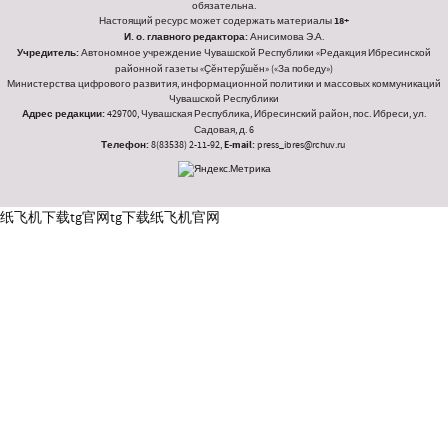
обязательна.
Настоящий ресурс может содержать материалы
18+
И. о. главного редактора:
Анисимова Э.А.
Учредитель:
Автономное учреждение Чувашской Республики «Редакция Ибресинской
районной газеты «Ҫӗнтерӳшӗн» («За победу»)
Министерства цифрового развития, информационной политики и массовых коммуникаций
Чувашской Республики
Адрес редакции:
429700, Чувашская Республика, Ибресинский район, пос. Ибреси, ул.
Садовая, д. 6
Телефон:
8(83538) 2-11-92,
E-mail:
press_ibres@rchuv.ru
纸飞机下载
tg官网
tg下载
纸飞机官网