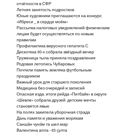
отчётности в СФР
Летняя занятость подростков
Юные художники приглашаются на конкурс
«Ибреси _ в сердце моём»
Рассылка налоговых уведомлений физическим
лицам будет осуществляться по новым
правилам
Профилактика вирусного гепатита С
Дискотека 90-х собрала звёздный вечер
Труженица тыла приняла поздравления
Родовая летопись Чубаровых
Почтили память земляка футбольным
праздником
Важный урок для старшего поколения
Медицина без очередей и записей
Опасная езда: итоги рейда «Питбайк» в округе
«Шевле» собрала друзей: детские мечты
становятся явью
На полях закипела уборочная страда
Дань памяти и уважения морякам
Саншăн чунăм та шел мар
Валентина аппа - 85 çулта