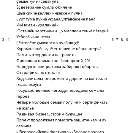
Çемье кунĕ - савăк уяв!
Ĕç ветеранĕн сумлă юбилейĕ
Шыв çинче каллех инкексем пулнă
Çурт тума пухнă укçана ултавçăсене панă
Икĕ юман «ураланнă»
Юлташĕн карттинчен 1,5 миллион тенкĕ пĕтернĕ
Усăллă канашсем
3
4
6
7
8
9
Çĕнтерĕве çывхартма пулăшаççĕ
Хурамал ялĕн кунĕ ентешсене пĕрлештерчĕ
Память в сердцах и на граните
Финишная прямая на Пионерской, 29!
Народные инициативы набирают обороты
От графика не отстают
Ход капитального ремонта дороги на контроле
главы округа
Государственные награды переданы семьям
героев
Четыре молодые семьи получили сертификаты
на жильё
Развивая бизнес, строим будущее
Проект продолжает помогать защитникам и их
семьям
V Всероссийский фестиваль «Зелёное золото