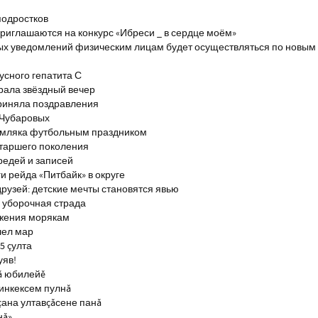
подростков
риглашаются на конкурс «Ибреси _ в сердце моём»
ых уведомлений физическим лицам будет осуществляться по новым
сного гепатита С
брала звёздный вечер
риняла поздравления
 Чубаровых
емляка футбольным праздником
старшего поколения
редей и записей
и рейда «Питбайк» в округе
рузей: детские мечты становятся явью
 уборочная страда
ажения морякам
шел мар
5 çулта
уяв!
ă юбилейĕ
инкексем пулнă
çана ултавçăсене панă
нă»