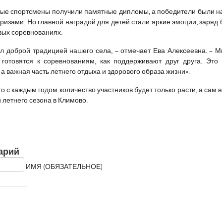
ные спортсмены получили памятные дипломы, а победители были 
изами. Но главной наградой для детей стали яркие эмоции, заряд 
вых соревнованиях.
ал доброй традицией нашего села, – отмечает Ева Алексеевна. – М
 готовятся к соревнованиям, как поддерживают друг друга. Это
а важная часть летнего отдыха и здорового образа жизни».
о с каждым годом количество участников будет только расти, а сам 
 летнего сезона в Климово.
арий
ИМЯ (ОБЯЗАТЕЛЬНОЕ)