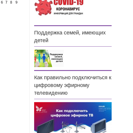
6
7
8
9
Поддержка семей, имеющих
детей
Как правильно подключиться к
цифровому эфирному
н
телевидению