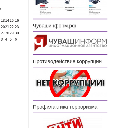
е
13
14
15
16
Чувашинформ.рф
20
21
22
23
27
28
29
30
3
4
5
6
Противодействие коррупции
Профилактика терроризма