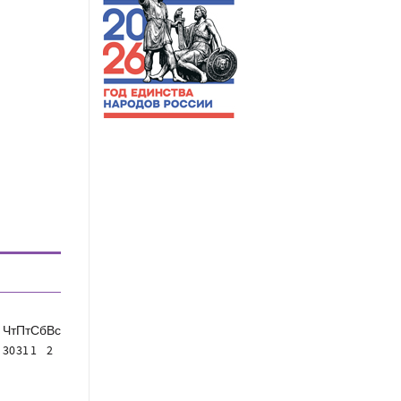
Чт
Пт
Сб
Вс
30
31
1
2