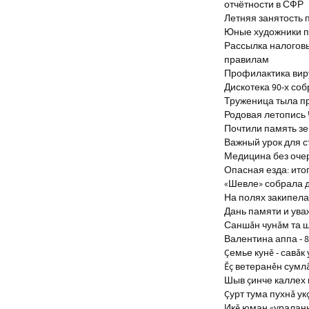
отчётности в СФР
Летняя занятость 
Юные художники п
Рассылка налогов
правилам
Профилактика виру
Дискотека 90-х со
Труженица тыла п
Родовая летопись
Почтили память з
Важный урок для 
Медицина без оче
Опасная езда: итог
«Шевле» собрала д
На полях закипела
Дань памяти и ув
Саншăн чунăм та 
Валентина аппа - 8
Çемье кунĕ - савăк 
Ĕç ветеранĕн сумл
Шыв çинче каллех 
Çурт тума пухнă ук
Икĕ юман «уралан