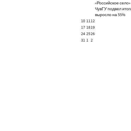
«Российское село»
ЧувГУ подвел итог
выросло на 55%
10
11
12
17
18
19
24
25
26
31
1
2