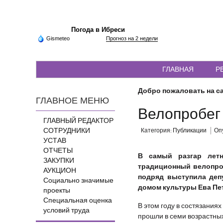
Погода в Ибреси
Gismeteo
Прогноз на 2 недели
ГЛАВНАЯ
Р
Добро пожаловать на са
ГЛАВНОЕ МЕНЮ
Велопробег
ГЛАВНЫЙ РЕДАКТОР
СОТРУДНИКИ
Категория:
Публикации
Опу
УСТАВ
ОТЧЕТЫ
В самый разгар лет
ЗАКУПКИ
традиционный велопро
АУКЦИОН
подряд выступила деп
Социально значимые
домом культуры Ева Пе
проекты
Специальная оценка
В этом году в состязания
условий труда
прошли в семи возрастных