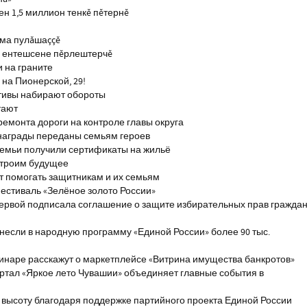
н 1,5 миллион тенкĕ пĕтернĕ
тма пулăшаççĕ
ĕ ентешсене пĕрлештерчĕ
и на граните
на Пионерской, 29!
тивы набирают обороты
тают
ремонта дороги на контроле главы округа
награды переданы семьям героев
емьи получили сертификаты на жильё
строим будущее
т помогать защитникам и их семьям
естиваль «Зелёное золото России»
первой подписала соглашение о защите избирательных прав гражда
если в народную программу «Единой России» более 90 тыс.
инаре расскажут о маркетплейсе «Витрина имущества банкротов»
ртал «Яркое лето Чувашии» объединяет главные события в
 высоту благодаря поддержке партийного проекта Единой России