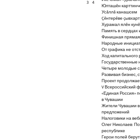
3
4
Юлташĕн карттинче
Усăллă канашсем
Çĕнтерĕве çывхар
Хурамал ялĕн кун
Память в сердцах 
Финишная прямая 
Народные инициа
От графика не отс
Ход капитального 
Государственные 
Четыре молодые с
Развивая бизнес, 
Проект продолжае
V Всероссийский ф
«Единая Россия» 
в Чувашии
Жители Чувашии вн
предложений
Налоговики на веб
Олег Николаев: По
республике
Герои полей берут