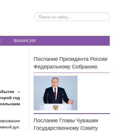
ПОИСК
ПО
САЙТУ...
С
ВАКАНСИИ
Послание Президента России
Федеральному Собранию
обытие –
торой год
 сельским
Послание Главы Чувашии
ревнования
ивный дух.
Государственному Совету