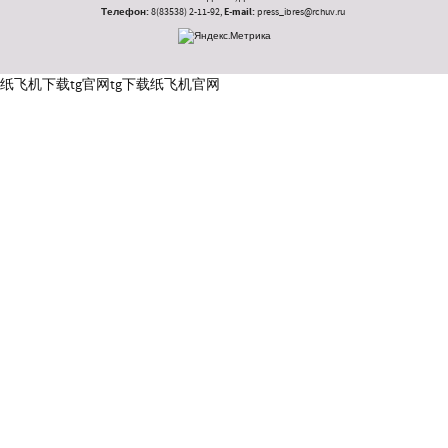
Телефон:
8(83538) 2-11-92,
E-mail:
press_ibres@rchuv.ru
纸飞机下载
tg官网
tg下载
纸飞机官网