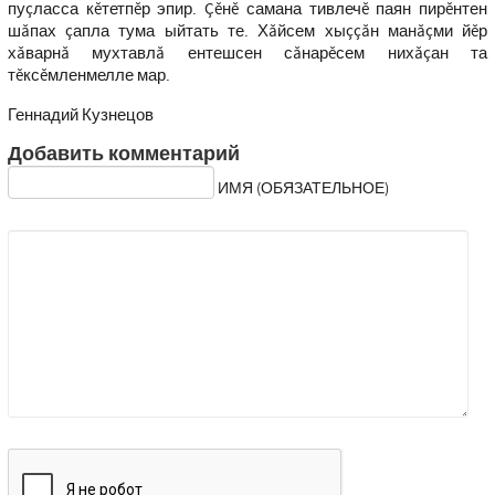
пуçласса кĕтетпĕр эпир. Çĕнĕ самана тивлечĕ паян пирĕнтен
шăпах çапла тума ыйтать те. Хăйсем хыççăн манăçми йĕр
хăварнă мухтавлă ентешсен сăнарĕсем нихăçан та
тĕксĕмленмелле мар.
Геннадий Кузнецов
Добавить комментарий
ИМЯ (ОБЯЗАТЕЛЬНОЕ)