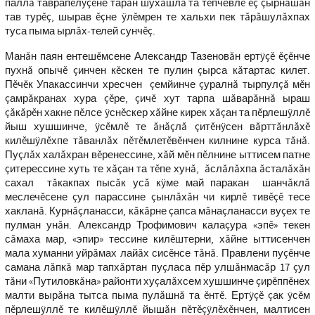
паллă таврапĕлÿçĕне тарăн шухăшлă та тĕпчевлĕ ĕç çырнăшăн
тав турĕç, шырав ĕçне ÿлĕмрен те хальхи пек тăрăшулăхпах
туса пыма ырлăх-телей сунчĕç.
Манăн паян ентешĕмсене Александр Тазеновăн ертÿçĕ ĕçĕнче
пухнă опычĕ çинчен кĕскен те пулин çырса кăтартас килет.
Пĕчĕк Упакассинчи хресчен çемйинче çуралнă тырпулçă мĕн
çамрăкранах хура çĕре, çичĕ хут тарпа шăварăннă ыраш
çăкăрĕн хакне пĕлсе ÿснĕскер хăйне кирек хăçан та пĕрлешÿллĕ
йыш хушшинче, ÿсĕмлĕ те ăнăçлă çитĕнÿсен вăрттăнлăхĕ
килĕшÿлĕхпе тăванлăх пĕтĕмлетĕвĕнчен килнине курса тăнă.
Пуçлăх халăхран вĕренессине, хăй мĕн пĕлнине ыттисем патне
çитерессине хуть те хăçан та тĕпе хунă, ăслăлăхпа ăсталăхăн
сахал тăкакпах пысăк усă кÿме май паракан шанчăклă
меслечĕсене çул парассине çынлăхăн чи кирлĕ тивĕçĕ тесе
хакланă. Курнăçланасси, кăкăрне çапса мăнаçланасси вуçех те
пулман унăн. Александр Трофимович калаçура «эпĕ» текен
сăмаха мар, «эпир» тессине килĕштерни, хăйне ыттисенчен
мала хуманни уйрăмах лайăх сисĕнсе тăнă. Правлени пуçĕнче
самана лăпкă мар тапхăртан пуçласа пĕр улшăнмасăр 17 çул
тăни «Путиловкăна» районти хуçалăхсем хушшинче çирĕппĕнех
малти вырăна тытса пыма пулăшнă та ĕнтĕ. Ертÿçĕ çак ÿсĕм
пĕрлешÿллĕ те килĕшÿллĕ йышăн пĕтĕçÿлĕхĕнчен, малтисен