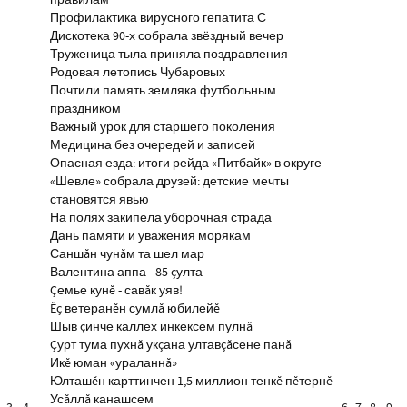
правилам
Профилактика вирусного гепатита С
Дискотека 90-х собрала звёздный вечер
Труженица тыла приняла поздравления
Родовая летопись Чубаровых
Почтили память земляка футбольным
праздником
Важный урок для старшего поколения
Медицина без очередей и записей
Опасная езда: итоги рейда «Питбайк» в округе
«Шевле» собрала друзей: детские мечты
становятся явью
На полях закипела уборочная страда
Дань памяти и уважения морякам
Саншăн чунăм та шел мар
Валентина аппа - 85 çулта
Çемье кунĕ - савăк уяв!
Ĕç ветеранĕн сумлă юбилейĕ
Шыв çинче каллех инкексем пулнă
Çурт тума пухнă укçана ултавçăсене панă
Икĕ юман «ураланнă»
Юлташĕн карттинчен 1,5 миллион тенкĕ пĕтернĕ
Усăллă канашсем