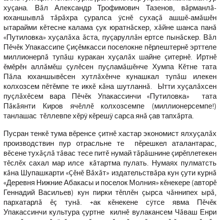
хуçана. Вăл Александр Трофимович Тазенов, вăрманлă-
юханшывлă тăрăхра çуралса ÿснĕ сухаçă ашшĕ-амăшĕн
ытарайми кĕтесне калама çук юратнăскер, хăйне шанса панă
«Путиловка» хуçалăха ăста, пуçаруллăн ертсе пынăскер. Вăл
Пĕчĕк Упакассипе Çиçĕмкасси поселокне пĕрлештернĕ эрттеле
миллионерлă тупăш куракан хуçалăх шайне çитернĕ. Иртнĕ
ĕмĕрĕн аллăмĕш çулĕсен пуçламăшĕнче Хумпа Кĕтне тата
Пăла юханшывĕсен хутлăхĕнче кунашкал тупăш илекен
колхозсем пĕтĕмпе те иккĕ кăна шутланнă. Ытти хуçалăхсен
пуçлăхĕсем вара Пĕчĕк Упакассинчи «Путиловка» тата
Пăкăянти Киров ячĕллĕ колхозсемпе (миллионерсемпе!)
танлашас тĕллевпе хĕрÿ кĕрешÿ сарса янă çав тапхăрта.
Пусран тенкĕ тума вĕренсе çитнĕ хастар экономист ялхуçалăх
производствин пур отрасльне те пĕрешкел аталантарас,
вĕсене тухăçлă тăвас тесе питĕ нумай тăрăшнине çирĕплетекен
тĕслĕх сахал мар илсе кăтартма пулать. Нумаях пулматсть
кăна Шупашкарти «Çĕнĕ Вăхăт» издательствăра кун çути курнă
«Деревня Нижние Абакасы и поселок Молния» кĕнекере (авторĕ
Геннадий Васильев) кун пирки тĕплĕн çырса чăннипех ырă,
пархатарлă ĕç тунă. +ак кĕнекене сÿтсе явма Пĕчĕк
Упакассинчи культура çуртне килнĕ вулакансем Чăваш Енри