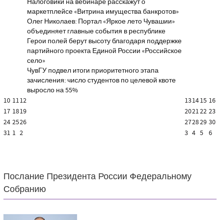
Налоговики на вебинаре расскажут о
маркетплейсе «Витрина имущества банкротов»
Олег Николаев: Портал «Яркое лето Чувашии»
объединяет главные события в республике
Герои полей берут высоту благодаря поддержке
партийного проекта Единой России «Российское
село»
ЧувГУ подвел итоги приоритетного этапа
зачисления: число студентов по целевой квоте
выросло на 55%
10
11
12
13
14
15
16
17
18
19
20
21
22
23
24
25
26
27
28
29
30
31
1
2
3
4
5
6
Послание Президента России Федеральному
Собранию