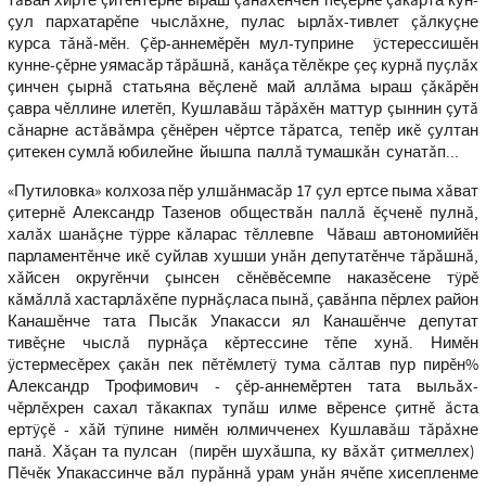
тăван хирте çитĕнтернĕ ыраш çăнăхĕнчен пĕçернĕ çăкăрта кун-
çул пархатарĕпе чыслăхне, пулас ырлăх-тивлет çăлкуçне
курса тăнă-мĕн. Çĕр-аннемĕрĕн мул-туприне ÿстерессишĕн
кунне-çĕрне уямасăр тăрăшнă, канăçа тĕлĕкре çеç курнă пуçлăх
çинчен çырнă статьяна вĕçленĕ май аллăма ыраш çăкăрĕн
çавра чĕллине илетĕп, Кушлавăш тăрăхĕн маттур çыннин çутă
сăнарне астăвăмра çĕнĕрен чĕртсе тăратса, тепĕр икĕ çултан
çитекен сумлă юбилейне йышпа паллă тумашкăн сунатăп...
«Путиловка» колхоза пĕр улшăнмасăр 17 çул ертсе пыма хăват
çитернĕ Александр Тазенов обществăн паллă ĕçченĕ пулнă,
халăх шанăçне тÿрре кăларас тĕллевпе Чăваш автономийĕн
парламентĕнче икĕ суйлав хушши унăн депутатĕнче тăрăшнă,
хăйсен округĕнчи çынсен сĕнĕвĕсемпе наказĕсене тÿрĕ
кăмăллă хастарлăхĕпе пурнăçласа пынă, çавăнпа пĕрлех район
Канашĕнче тата Пысăк Упакасси ял Канашĕнче депутат
тивĕçне чыслă пурнăçа кĕртессине тĕпе хунă. Нимĕн
ÿстермесĕрех çакăн пек пĕтĕмлетÿ тума сăлтав пур пирĕн%
Александр Трофимович - çĕр-аннемĕртен тата выльăх-
чĕрлĕхрен сахал тăкакпах тупăш илме вĕренсе çитнĕ ăста
ертÿçĕ - хăй тÿпине нимĕн юлмичченех Кушлавăш тăрăхне
панă. Хăçан та пулсан (пирĕн шухăшпа, ку вăхăт çитмеллех)
Пĕчĕк Упакассинче вăл пурăннă урам унăн ячĕпе хисепленме