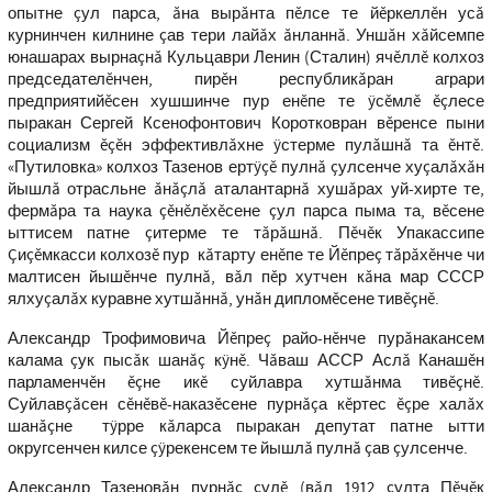
опытне çул парса, ăна вырăнта пĕлсе те йĕркеллĕн усă
курнинчен килнине çав тери лайăх ăнланнă. Уншăн хăйсемпе
юнашарах вырнаçнă Кульцаври Ленин (Сталин) ячĕллĕ колхоз
председателĕнчен, пирĕн республикăран аграри
предприятийĕсен хушшинче пур енĕпе те ÿсĕмлĕ ĕçлесе
пыракан Сергей Ксенофонтович Коротковран вĕренсе пыни
социализм ĕçĕн эффективлăхне ÿстерме пулăшнă та ĕнтĕ.
«Путиловка» колхоз Тазенов ертÿçĕ пулнă çулсенче хуçалăхăн
йышлă отрасльне ăнăçлă аталантарнă хушăрах уй-хирте те,
фермăра та наука çĕнĕлĕхĕсене çул парса пыма та, вĕсене
ыттисем патне çитерме те тăрăшнă. Пĕчĕк Упакассипе
Çиçĕмкасси колхозĕ пур кăтарту енĕпе те Йĕпреç тăрăхĕнче чи
малтисен йышĕнче пулнă, вăл пĕр хутчен кăна мар СССР
ялхуçалăх куравне хутшăннă, унăн дипломĕсене тивĕçнĕ.
Александр Трофимовича Йĕпреç райо-нĕнче пурăнакансем
калама çук пысăк шанăç кÿнĕ. Чăваш АССР Аслă Канашĕн
парламенчĕн ĕçне икĕ суйлавра хутшăнма тивĕçнĕ.
Суйлавçăсен сĕнĕвĕ-наказĕсене пурнăçа кĕртес ĕçре халăх
шанăçне тÿрре кăларса пыракан депутат патне ытти
округсенчен килсе çÿрекенсем те йышлă пулнă çав çулсенче.
Александр Тазеновăн пурнăç çулĕ (вăл 1912 çулта Пĕчĕк