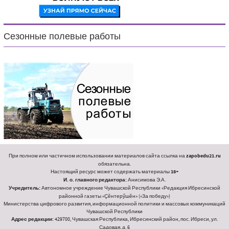
Сезонные полевые работы
При полном или частичном использовании материалов сайта ссылка на
zapobedu21.ru
обязательна.
Настоящий ресурс может содержать материалы
18+
И. о. главного редактора:
Анисимова Э.А.
Учредитель:
Автономное учреждение Чувашской Республики «Редакция Ибресинской
районной газеты «Ҫӗнтерӳшӗн» («За победу»)
Министерства цифрового развития, информационной политики и массовых коммуникаций
Чувашской Республики
Адрес редакции:
429700, Чувашская Республика, Ибресинский район, пос. Ибреси, ул.
Садовая, д. 6