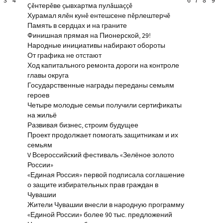
3
4
6
7
8
9
Çĕнтерĕве çывхартма пулăшаççĕ
Хурамал ялĕн кунĕ ентешсене пĕрлештерчĕ
Память в сердцах и на граните
Финишная прямая на Пионерской, 29!
Народные инициативы набирают обороты
От графика не отстают
Ход капитального ремонта дороги на контроле
главы округа
Государственные награды переданы семьям
героев
Четыре молодые семьи получили сертификаты
на жильё
Развивая бизнес, строим будущее
Проект продолжает помогать защитникам и их
семьям
V Всероссийский фестиваль «Зелёное золото
России»
«Единая Россия» первой подписала соглашение
о защите избирательных прав граждан в
Чувашии
Жители Чувашии внесли в народную программу
«Единой России» более 90 тыс. предложений