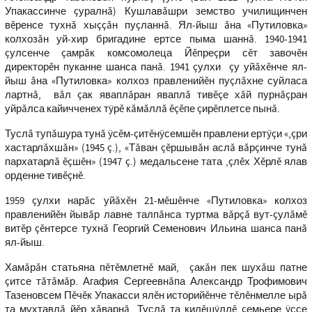
Упакассинче çуралнă) Кушлавăшри земство училищинчен
вĕренсе тухнă хыççăн пуçланнă. Ял-йыш ăна «Путиловка»
колхозăн уй-хир бригадине ертсе пыма шаннă. 1940-1941
çулсенче çамрăк комсомолеца Йĕпреçри сĕт завочĕн
директорĕн пуканне шанса панă. 1941 çулхи çу уйăхĕнче ял-
йыш ăна «Путиловка» колхоз правленийĕн пуçлăхне суйласа
лартнă, вăл çак яваплăран яваплă тивĕçе хăй пурнăçран
уйрăлса кайичченех тÿрĕ кăмăллă ĕçĕпе çирĕплетсе пынă.
Туслă тупăшура тунă ÿсĕм-çитĕнÿсемшĕн правлени ертÿçи «,çри
хастарлăхшăн» (1945 ç.), «Тăван çĕршывăн аслă вăрçинче тунă
пархатарлă ĕçшĕн» (1947 ç.) медальсене тата ,çлĕх Хĕрлĕ ялав
орденне тивĕçнĕ.
1959 çулхи нарăс уйăхĕн 21-мĕшĕнче «Путиловка» колхоз
правленийĕн йывăр лавне талпăнса туртма вăрçă вут-çулăмĕ
витĕр çĕнтерсе тухнă Георгий Семенович Ильина шанса панă
ял-йыш.
Хамăрăн статьяна пĕтĕмлетнĕ май, çакăн пек шухăш патне
çитсе тăтăмăр. Агафия Сергеевнăпа Александр Трофимович
Тазеновсем Пĕчĕк Упакасси ялĕн историйĕнче тĕлĕнмелле ырă
та мухтавлă йĕр хăварнă. Туслă та килĕшÿллĕ çемьере ÿссе