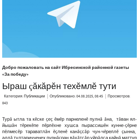
Добро пожаловать на сайт Ибресинской районной газеты
«За победу»
Ыраш çăкăрĕн техĕмлĕ тути
Категория:
Публикации
Опубликовано: 04.08.2025, 08:45
Просмотров:
843
Турă ытла та кĕске çеç ĕмĕр парнеленĕ пулнă ăна, тăван ял-
йышăн тĕрекĕпе пĕрлĕхне хушса пырассишĕн кунне-çĕрне
пĕлмесĕр тараватлăн ĕçленĕ канăçсăр чун-чĕреллĕ çынна,
аллă тултаричченех пурнăçран вăхăтсăр уйрăлса кайнă маттур