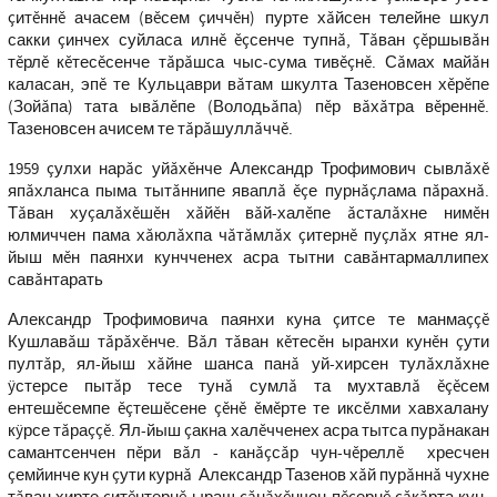
çитĕннĕ ачасем (вĕсем çиччĕн) пурте хăйсен телейне шкул
сакки çинчех суйласа илнĕ ĕçсенче тупнă, Тăван çĕршывăн
тĕрлĕ кĕтесĕсенче тăрăшса чыс-сума тивĕçнĕ. Сăмах майăн
каласан, эпĕ те Кульцаври вăтам шкулта Тазеновсен хĕрĕпе
(Зойăпа) тата ывăлĕпе (Володьăпа) пĕр вăхăтра вĕреннĕ.
Тазеновсен ачисем те тăрăшуллăччĕ.
1959 çулхи нарăс уйăхĕнче Александр Трофимович сывлăхĕ
япăхланса пыма тытăннипе яваплă ĕçе пурнăçлама пăрахнă.
Тăван хуçалăхĕшĕн хăйĕн вăй-халĕпе ăсталăхне нимĕн
юлмиччен пама хăюлăхпа чăтăмлăх çитернĕ пуçлăх ятне ял-
йыш мĕн паянхи кунчченех асра тытни савăнтармаллипех
савăнтарать
Александр Трофимовича паянхи куна çитсе те манмаççĕ
Кушлавăш тăрăхĕнче. Вăл тăван кĕтесĕн ыранхи кунĕн çути
пултăр, ял-йыш хăйне шанса панă уй-хирсен тулăхлăхне
ÿстерсе пытăр тесе тунă сумлă та мухтавлă ĕçĕсем
ентешĕсемпе ĕçтешĕсене çĕнĕ ĕмĕрте те иксĕлми хавхалану
кÿрсе тăраççĕ. Ял-йыш çакна халĕчченех асра тытса пурăнакан
самантсенчен пĕри вăл - канăçсăр чун-чĕреллĕ хресчен
çемйинче кун çути курнă Александр Тазенов хăй пурăннă чухне