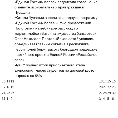
«Единая Россия» первой подписала соглашение
о защите избирательных прав граждан в
Чувашии
Жители Чувашии внесли в народную программу
«Единой России» более 90 тыс. предложений
Налоговики на вебинаре расскажут о
маркетплейсе «Витрина имущества банкротов»
Олег Николаев: Портал «Яркое лето Чувашии»
объединяет главные события в республике
Герои полей берут высоту благодаря поддержке
партийного проекта Единой России «Российское
село»
ЧувГУ подвел итоги приоритетного этапа
зачисления: число студентов по целевой квоте
выросло на 55%
10
11
12
13
14
15
16
17
18
19
20
21
22
23
24
25
26
27
28
29
30
31
1
2
3
4
5
6