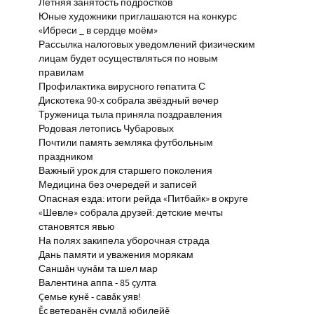
Летняя занятость подростков
Юные художники приглашаются на конкурс
«Ибреси _ в сердце моём»
Рассылка налоговых уведомлений физическим
лицам будет осуществляться по новым
правилам
Профилактика вирусного гепатита С
Дискотека 90-х собрала звёздный вечер
Труженица тыла приняла поздравления
Родовая летопись Чубаровых
Почтили память земляка футбольным
праздником
Важный урок для старшего поколения
Медицина без очередей и записей
Опасная езда: итоги рейда «Питбайк» в округе
«Шевле» собрала друзей: детские мечты
становятся явью
На полях закипела уборочная страда
Дань памяти и уважения морякам
Саншăн чунăм та шел мар
Валентина аппа - 85 çулта
Çемье кунĕ - савăк уяв!
Ĕç ветеранĕн сумлă юбилейĕ