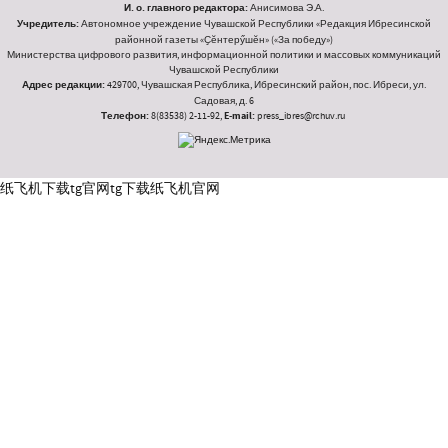
И. о. главного редактора:
Анисимова Э.А.
Учредитель:
Автономное учреждение Чувашской Республики «Редакция Ибресинской
районной газеты «Ҫӗнтерӳшӗн» («За победу»)
Министерства цифрового развития, информационной политики и массовых коммуникаций
Чувашской Республики
Адрес редакции:
429700, Чувашская Республика, Ибресинский район, пос. Ибреси, ул.
Садовая, д. 6
Телефон:
8(83538) 2-11-92,
E-mail:
press_ibres@rchuv.ru
纸飞机下载
tg官网
tg下载
纸飞机官网