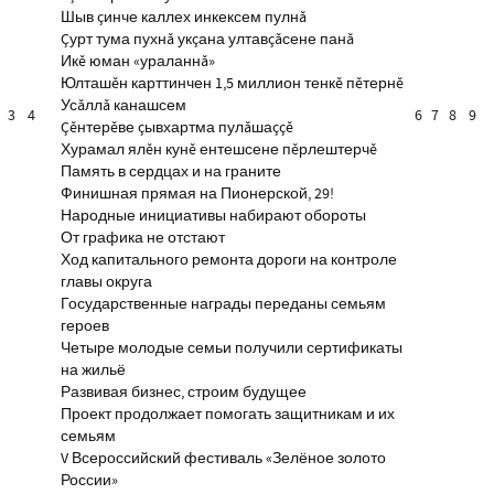
Шыв çинче каллех инкексем пулнă
Çурт тума пухнă укçана ултавçăсене панă
Икĕ юман «ураланнă»
Юлташĕн карттинчен 1,5 миллион тенкĕ пĕтернĕ
Усăллă канашсем
3
4
6
7
8
9
Çĕнтерĕве çывхартма пулăшаççĕ
Хурамал ялĕн кунĕ ентешсене пĕрлештерчĕ
Память в сердцах и на граните
Финишная прямая на Пионерской, 29!
Народные инициативы набирают обороты
От графика не отстают
Ход капитального ремонта дороги на контроле
главы округа
Государственные награды переданы семьям
героев
Четыре молодые семьи получили сертификаты
на жильё
Развивая бизнес, строим будущее
Проект продолжает помогать защитникам и их
семьям
V Всероссийский фестиваль «Зелёное золото
России»