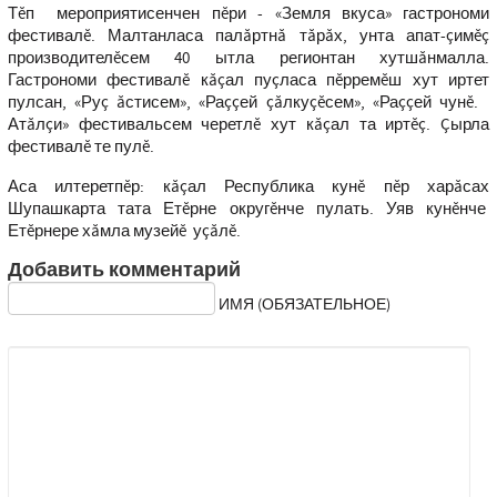
Тĕп мероприятисенчен пĕри - «Земля вкуса» гастрономи
фестивалĕ. Малтанласа палăртнă тăрăх, унта апат-çимĕç
производителĕсем 40 ытла регионтан хутшăнмалла.
Гастрономи фестивалĕ кăçал пуçласа пĕрремĕш хут иртет
пулсан, «Руç ăстисем», «Раççей çăлкуçĕсем», «Раççей чунĕ.
Атăлçи» фестивальсем черетлĕ хут кăçал та иртĕç. Çырла
фестивалĕ те пулĕ.
Аса илтеретпĕр: кăçал Республика кунĕ пĕр харăсах
Шупашкарта тата Етĕрне округĕнче пулать. Уяв кунĕнче
Етĕрнере хăмла музейĕ уçăлĕ.
Добавить комментарий
ИМЯ (ОБЯЗАТЕЛЬНОЕ)