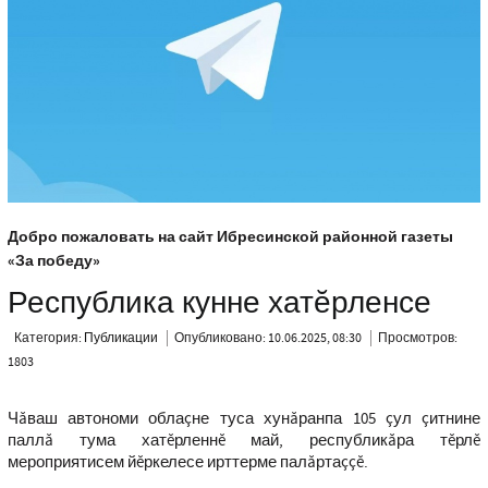
Добро пожаловать на сайт Ибресинской районной газеты
«За победу»
Республика кунне хатĕрленсе
Категория:
Публикации
Опубликовано: 10.06.2025, 08:30
Просмотров:
1803
Чăваш автономи облаçне туса хунăранпа 105 çул çитнине
паллă тума хатĕрленнĕ май, республикăра тĕрлĕ
мероприятисем йĕркелесе ирттерме палăртаççĕ.