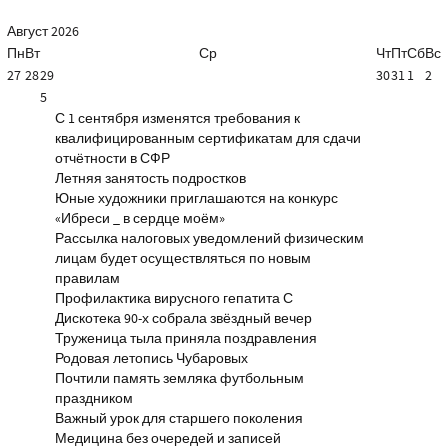
Август
2026
Пн
Вт
Ср
Чт
Пт
Сб
Вс
27
28
29
30
31
1
2
5
С 1 сентября изменятся требования к
квалифицированным сертификатам для сдачи
отчётности в СФР
Летняя занятость подростков
Юные художники приглашаются на конкурс
«Ибреси _ в сердце моём»
Рассылка налоговых уведомлений физическим
лицам будет осуществляться по новым
правилам
Профилактика вирусного гепатита С
Дискотека 90-х собрала звёздный вечер
Труженица тыла приняла поздравления
Родовая летопись Чубаровых
Почтили память земляка футбольным
праздником
Важный урок для старшего поколения
Медицина без очередей и записей