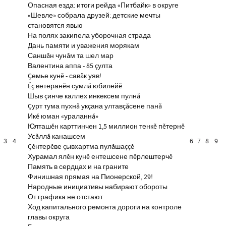
Опасная езда: итоги рейда «Питбайк» в округе
«Шевле» собрала друзей: детские мечты
становятся явью
На полях закипела уборочная страда
Дань памяти и уважения морякам
Саншăн чунăм та шел мар
Валентина аппа - 85 çулта
Çемье кунĕ - савăк уяв!
Ĕç ветеранĕн сумлă юбилейĕ
Шыв çинче каллех инкексем пулнă
Çурт тума пухнă укçана ултавçăсене панă
Икĕ юман «ураланнă»
Юлташĕн карттинчен 1,5 миллион тенкĕ пĕтернĕ
Усăллă канашсем
3
4
6
7
8
9
Çĕнтерĕве çывхартма пулăшаççĕ
Хурамал ялĕн кунĕ ентешсене пĕрлештерчĕ
Память в сердцах и на граните
Финишная прямая на Пионерской, 29!
Народные инициативы набирают обороты
От графика не отстают
Ход капитального ремонта дороги на контроле
главы округа