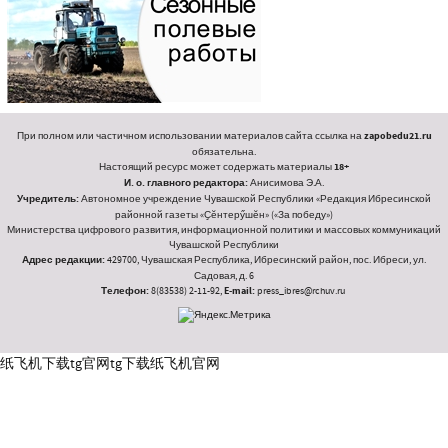
При полном или частичном использовании материалов сайта ссылка на
zapobedu21.ru
обязательна.
Настоящий ресурс может содержать материалы
18+
И. о. главного редактора:
Анисимова Э.А.
Учредитель:
Автономное учреждение Чувашской Республики «Редакция Ибресинской
районной газеты «Ҫӗнтерӳшӗн» («За победу»)
Министерства цифрового развития, информационной политики и массовых коммуникаций
Чувашской Республики
Адрес редакции:
429700, Чувашская Республика, Ибресинский район, пос. Ибреси, ул.
Садовая, д. 6
Телефон:
8(83538) 2-11-92,
E-mail:
press_ibres@rchuv.ru
纸飞机下载
tg官网
tg下载
纸飞机官网