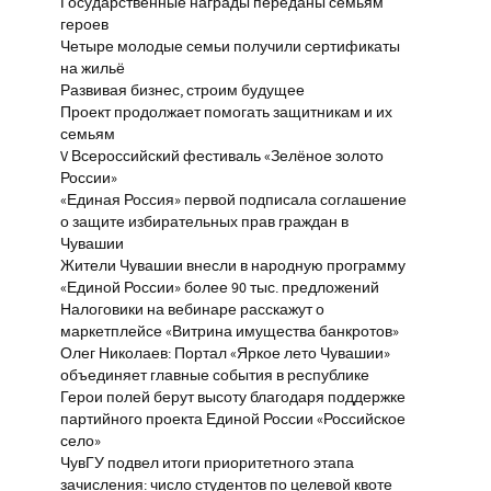
Государственные награды переданы семьям
героев
Четыре молодые семьи получили сертификаты
на жильё
Развивая бизнес, строим будущее
Проект продолжает помогать защитникам и их
семьям
V Всероссийский фестиваль «Зелёное золото
России»
«Единая Россия» первой подписала соглашение
о защите избирательных прав граждан в
Чувашии
Жители Чувашии внесли в народную программу
«Единой России» более 90 тыс. предложений
Налоговики на вебинаре расскажут о
маркетплейсе «Витрина имущества банкротов»
Олег Николаев: Портал «Яркое лето Чувашии»
объединяет главные события в республике
Герои полей берут высоту благодаря поддержке
партийного проекта Единой России «Российское
село»
ЧувГУ подвел итоги приоритетного этапа
зачисления: число студентов по целевой квоте