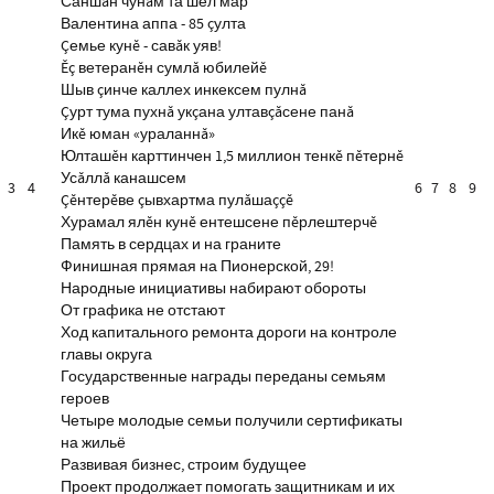
Саншăн чунăм та шел мар
Валентина аппа - 85 çулта
Çемье кунĕ - савăк уяв!
Ĕç ветеранĕн сумлă юбилейĕ
Шыв çинче каллех инкексем пулнă
Çурт тума пухнă укçана ултавçăсене панă
Икĕ юман «ураланнă»
Юлташĕн карттинчен 1,5 миллион тенкĕ пĕтернĕ
Усăллă канашсем
3
4
6
7
8
9
Çĕнтерĕве çывхартма пулăшаççĕ
Хурамал ялĕн кунĕ ентешсене пĕрлештерчĕ
Память в сердцах и на граните
Финишная прямая на Пионерской, 29!
Народные инициативы набирают обороты
От графика не отстают
Ход капитального ремонта дороги на контроле
главы округа
Государственные награды переданы семьям
героев
Четыре молодые семьи получили сертификаты
на жильё
Развивая бизнес, строим будущее
Проект продолжает помогать защитникам и их