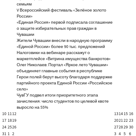
семьям
V Всероссийский фестиваль «Зелёное золото
России»
«Единая Россия» первой подписала соглашение
о защите избирательных прав граждан в
Чувашии
Жители Чувашии внесли в народную программу
«Единой России» более 90 тыс. предложений
Налоговики на вебинаре расскажут о
маркетплейсе «Витрина имущества банкротов»
Олег Николаев: Портал «Яркое лето Чувашии»
объединяет главные события в республике
Герои полей берут высоту благодаря поддержке
партийного проекта Единой России «Российское
село»
ЧувГУ подвел итоги приоритетного этапа
зачисления: число студентов по целевой квоте
выросло на 55%
10
11
12
13
14
15
16
17
18
19
20
21
22
23
24
25
26
27
28
29
30
31
1
2
3
4
5
6