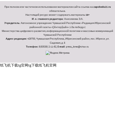
При полном или частичном использовании материалов сайта ссылка на
zapobedu21.ru
обязательна.
Настоящий ресурс может содержать материалы
18+
И. о. главного редактора:
Анисимова Э.А.
Учредитель:
Автономное учреждение Чувашской Республики «Редакция Ибресинской
районной газеты «Ҫӗнтерӳшӗн» («За победу»)
Министерства цифрового развития, информационной политики и массовых коммуникаций
Чувашской Республики
Адрес редакции:
429700, Чувашская Республика, Ибресинский район, пос. Ибреси, ул.
Садовая, д. 6
Телефон:
8(83538) 2-11-92,
E-mail:
press_ibres@rchuv.ru
纸飞机下载
tg官网
tg下载
纸飞机官网