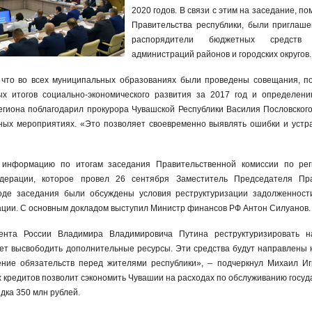
2020 годов. В связи с этим на заседание, п
Правительства республики, были приглаш
распорядители бюджетных средст
администраций районов и городских округов.
 что во всех муниципальных образованиях были проведены совещания, 
х итогов социально-экономического развития за 2017 год и определен
региона поблагодарил прокурора Чувашской Республики Василия Пословского
ных мероприятиях. «Это позволяет своевременно выявлять ошибки и устра
 информацию по итогам заседания Правительственной комиссии по рег
дерации, которое провел 26 сентября Заместитель Председателя Пра
оде заседания были обсуждены условия реструктуризации задолженнос
ации. С основным докладом выступил Министр финансов РФ Антон Силуанов.
нта России Владимира Владимировича Путина реструктуризировать н
т высвободить дополнительные ресурсы. Эти средства будут направлены 
ние обязательств перед жителями республики», – подчеркнул Михаил Игн
 кредитов позволит сэкономить Чувашии на расходах по обслуживанию госуд
дка 350 млн рублей.