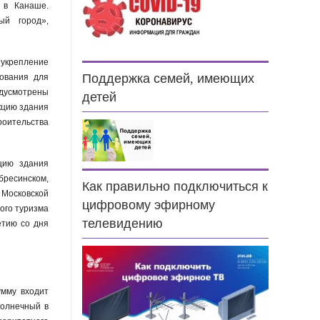
 в Канаше.
ый город»,
 укрепление
дования для
Поддержка семей, имеющих
дусмотрены
детей
кцию здания
роительства
цию здания
бресинском,
Как правильно подключиться к
Московской
цифровому эфирному
ого туризма
телевидению
етию со дня
умму входит
Солнечный в