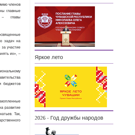
омимо членов
ены главные
в – главы
посвященные
ию задач на
 за участие
нять их», –
Яркое лето
иональному
вительства
ти бюджетов
акопленные
на развитие
атьев. Так,
2026 - Год дружбы народов
арственного