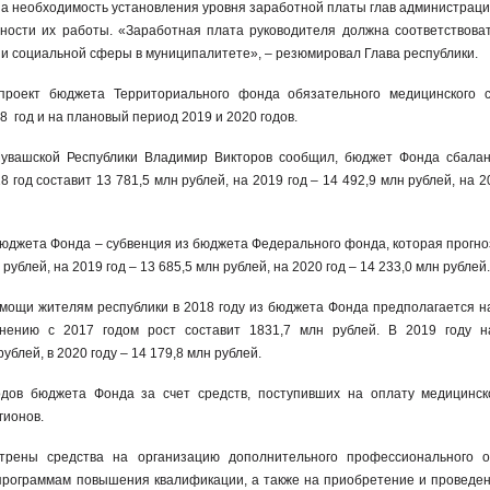
на необходимость установления уровня заработной платы глав администраци
ности их работы. «Заработная плата руководителя должна соответствова
и и социальной сферы в муниципалитете», – резюмировал Глава республики.
проект бюджета Территориального фонда обязательного медицинского с
8 год и на плановый период 2019 и 2020 годов.
увашской Республики Владимир Викторов сообщил, бюджет Фонда сбала
 год составит 13 781,5 млн рублей, на 2019 год – 14 492,9 млн рублей, на 2
бюджета Фонда – субвенция из бюджета Федерального фонда, которая прогно
 рублей, на 2019 год – 13 685,5 млн рублей, на 2020 год – 14 233,0 млн рублей
мощи жителям республики в 2018 году из бюджета Фонда предполагается н
внению с 2017 годом рост составит 1831,7 млн рублей. В 2019 году н
ублей, в 2020 году – 14 179,8 млн рублей.
дов бюджета Фонда за счет средств, поступивших на оплату медицинс
гионов.
трены средства на организацию дополнительного профессионального о
программам повышения квалификации, а также на приобретение и проведе