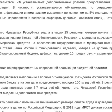
тельством РФ устанавливают дополнительные условия предоставления
рации. В частности, устанавливаются обязательства по сокраще
ъекта федерации в номинальном выражении не менее чем на 5% ежегодно.
нные мероприятия и поэтапно сокращать долговые обязательства», – от
что Чувашская Республика вошла в число 25 регионов, которые получат 
выравнивание бюджетной обеспеченности. Руководитель региона подчеркнул
ммерческих кредитов на обеспечение государственных и муниципальных
й ставки Банка России и фиксированной надбавки, которая не должна 
балансированный бюджет, дефицит на уровне 10 процентов», – акцентир
ание на ряд приоритетных направлений реализации бюджетной политики.
 год является выполнение в полном объеме указов Президента Российской Ф
ьном бюджете на эти цели предусмотрено порядка 100 млрд рублей. В респ
цели предусмотрено 5,7 млрд рублей. Кроме того, Чувашской Республи
ут выделены дополнительные средства.
ято решение о повышении минимального размера оплаты труда и доведения
уровня в целом по Российской Федерации. В 2018 году МРОТ должен соста