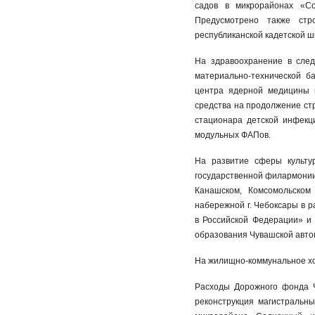
садов в микрорайонах «С
Предусмотрено также стр
республиканской кадетской ш
На здравоохранение в след
материально-технической б
центра ядерной медицины 
средства на продолжение ст
стационара детской инфекц
модульных ФАПов.
На развитие сферы культу
государственной филармонии 
Канашском, Комсомольском
набережной г. Чебоксары в 
в Российской Федерации» и 
образования Чувашской авто
На жилищно-коммунальное хоз
Расходы Дорожного фонда Ч
реконструкция магистральны