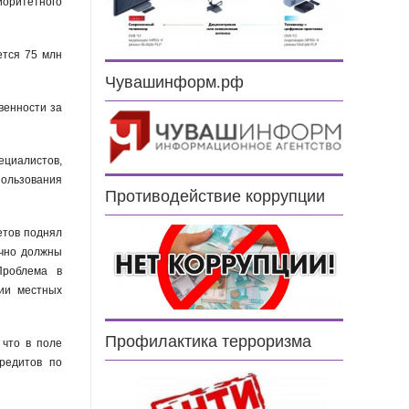
иоритетного
ется 75 млн
Чувашинформ.рф
венности за
ециалистов,
спользования
Противодействие коррупции
етов поднял
ично должны
Проблема в
ии местных
Профилактика терроризма
 что в поле
редитов по