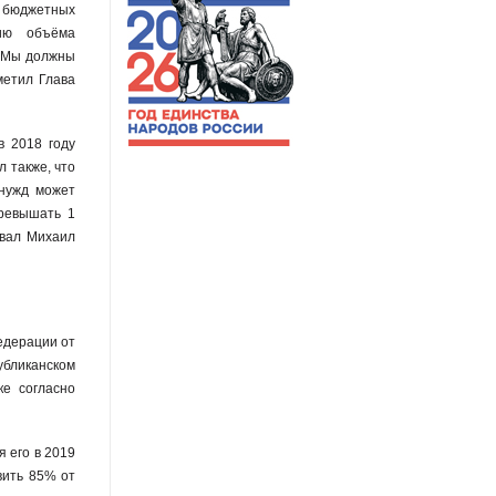
 бюджетных
нию объёма
 «Мы должны
метил Глава
в 2018 году
 также, что
 нужд может
превышать 1
овал Михаил
едерации от
убликанском
ке согласно
 его в 2019
вить 85% от