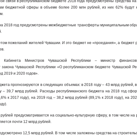
той связи в республиканском бюджете 2018 года предусмотрены средства на
ам бюджетной сферы в объеме более 200 млн рублей, из них 62% будут
м.
 на 2018 год предусмотрены межбюджетные трансферты муниципальным обр
.
том пожеланий жителей Чувашии. И это бюджет не «проедания», а бюджет р
ев.
ля Кабинета Министров Чувашской Республики – министр финансо
 закона Чувашской Республики «О республиканском бюджете Чувашской Ре
риод 2019 и 2020 годов».
жета прогнозируются в следующих объемах: в 2018 году – 43 млрд рублей, в
ду – 39,7 млрд рублей. Расходы республиканского бюджета на 2018 год сфо
6% к 2017 году), на 2019 год – 38,2 млрд рублей (89,1% к 2018 году), на 202
оду).
 рублей предусматривается на социально-культурную сферу, в том числе на
яется почти 12 млрд рублей.
дусмотрено 12,5 млрд рублей. В том числе заложены средства на строительс