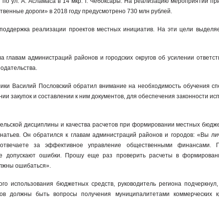
по ул. А. Асламаса в 14 мкр. г. Чебоксары. На реализацию мероприятий пр
твенные дороги» в 2018 году предусмотрено 730 млн рублей.
 поддержка реализации проектов местных инициатив. На эти цели выделя
 главам администраций районов и городских округов об усилении ответст
нодательства.
ики Василий Пословский обратил внимание на необходимость обучения сп
нии закупок и составлении к ним документов, для обеспечения законности и
тв.
ельской дисциплины и качества расчетов при формировании местных бюдж
натьев. Он обратился к главам администраций районов и городов: «Вы л
отвечаете за эффективное управление общественными финансами. 
ые допускают ошибки. Прошу еще раз проверить расчеты в формирован
лжны ошибаться».
го использования бюджетных средств, руководитель региона подчеркнул,
ов должны быть вопросы получения муниципалитетами коммерческих к