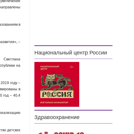
 увеличение
 направлены
азованиям в
азвития», –
Национальный центр России
в Светлана
спублики на
 2019 году –
рмированы в
0 год – 40,4
 реализацию
Здравоохранение
тво детских