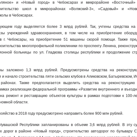
оляное» и «Новый город» в Чебоксарах и микрорайоне «Восточный»
оительство школ в микрорайонах «Волжский-3», «Садовый» и «Нов
колы в Чебоксарах.
ующем году выделяется более 3 млрд рублей. Так, учтены средства на
азы учреждений здравоохранения, в том числе на приобретение обору
в г. Чебоксары, на приобретение 51 машины скорой помощи. Также пре
роительства многопрофильной поликлиники по проспекту Ленина, реконстру
ионной больницы по ул. Гладкова столицы республики и продолжение ст
ры заложено 1,3 млрд рублей. Предусмотрены средства на реконструк
и начало строительства пяти сельских клубов в Аликовском, Батыревском, И
 районах. Также предполагается выделить средства на реконструкцию 
рамках реализации федеральной программы «Развитие внутреннего и въездн
на ремонт и реставрацию объектов культуры в рамках подготовки к 100-л
номной области.
яйство в 2018 году предусмотрено направить более 900 млн рублей.
увашской Республики запланированы в объеме 3,6 млрд рублей. В эту с
х дорог в районе «Новый город», строительство автодорог по бульвару 