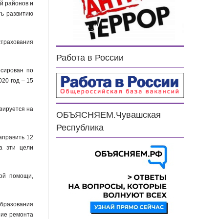
й районов и
ть развитию
трахования
Работа в России
нсирован по
020 год – 15
зируется на
ОБЪЯСНЯЕМ.Чувашская
.
Республика
аправить 12
а эти цели
кой помощи,
бразования
ние ремонта