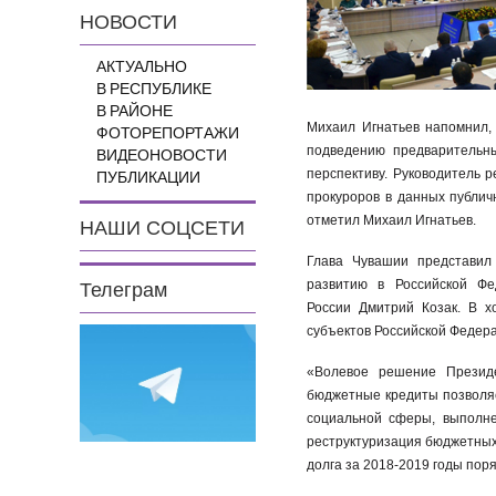
НОВОСТИ
АКТУАЛЬНО
В РЕСПУБЛИКЕ
В РАЙОНЕ
Михаил Игнатьев напомнил,
ФОТОРЕПОРТАЖИ
подведению предварительны
ВИДЕОНОВОСТИ
перспективу. Руководитель 
ПУБЛИКАЦИИ
прокуроров в данных публич
отметил Михаил Игнатьев.
НАШИ СОЦСЕТИ
Глава Чувашии представил
развитию в Российской Фе
Телеграм
России Дмитрий Козак. В х
субъектов Российской Федер
«Волевое решение Президе
бюджетные кредиты позволяе
социальной сферы, выполне
реструктуризация бюджетных
долга за 2018-2019 годы поря