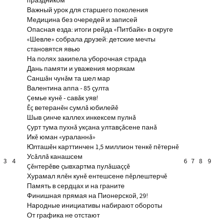
праздником
Важный урок для старшего поколения
Медицина без очередей и записей
Опасная езда: итоги рейда «Питбайк» в округе
«Шевле» собрала друзей: детские мечты
становятся явью
На полях закипела уборочная страда
Дань памяти и уважения морякам
Саншăн чунăм та шел мар
Валентина аппа - 85 çулта
Çемье кунĕ - савăк уяв!
Ĕç ветеранĕн сумлă юбилейĕ
Шыв çинче каллех инкексем пулнă
Çурт тума пухнă укçана ултавçăсене панă
Икĕ юман «ураланнă»
Юлташĕн карттинчен 1,5 миллион тенкĕ пĕтернĕ
Усăллă канашсем
3
4
6
7
8
9
Çĕнтерĕве çывхартма пулăшаççĕ
Хурамал ялĕн кунĕ ентешсене пĕрлештерчĕ
Память в сердцах и на граните
Финишная прямая на Пионерской, 29!
Народные инициативы набирают обороты
От графика не отстают