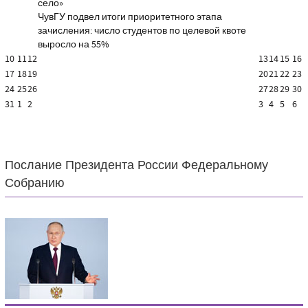
село»
ЧувГУ подвел итоги приоритетного этапа
зачисления: число студентов по целевой квоте
выросло на 55%
10
11
12
13
14
15
16
17
18
19
20
21
22
23
24
25
26
27
28
29
30
31
1
2
3
4
5
6
Послание Президента России Федеральному
Собранию