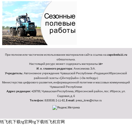
При полном или частичном использовании материалов сайта ссылка на
zapobedu21.ru
обязательна.
Настоящий ресурс может содержать материалы
18+
И. о. главного редактора:
Анисимова Э.А.
Учредитель:
Автономное учреждение Чувашской Республики «Редакция Ибресинской
районной газеты «Ҫӗнтерӳшӗн» («За победу»)
Министерства цифрового развития, информационной политики и массовых коммуникаций
Чувашской Республики
Адрес редакции:
429700, Чувашская Республика, Ибресинский район, пос. Ибреси, ул.
Садовая, д. 6
Телефон:
8(83538) 2-11-92,
E-mail:
press_ibres@rchuv.ru
纸飞机下载
tg官网
tg下载
纸飞机官网