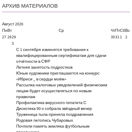
АРХИВ МАТЕРИАЛОВ
Август
2026
Пн
Вт
Ср
Чт
Пт
Сб
Вс
27
28
29
30
31
1
2
5
С 1 сентября изменятся требования к
квалифицированным сертификатам для сдачи
отчётности в СФР
Летняя занятость подростков
Юные художники приглашаются на конкурс
«Ибреси _ в сердце моём»
Рассылка налоговых уведомлений физическим
лицам будет осуществляться по новым
правилам
Профилактика вирусного гепатита С
Дискотека 90-х собрала звёздный вечер
Труженица тыла приняла поздравления
Родовая летопись Чубаровых
Почтили память земляка футбольным